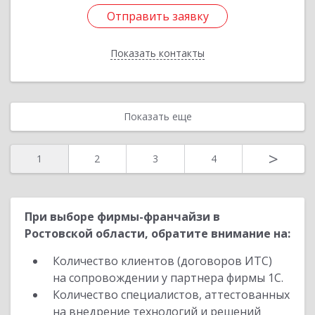
Отправить заявку
Отправить заявку
Показать контакты
Назад
Показать еще
>
1
2
3
4
При выборе фирмы-франчайзи в
Ростовской области, обратите внимание на:
Количество клиентов (договоров ИТС)
на сопровождении у партнера фирмы 1С.
Количество специалистов, аттестованных
на внедрение технологий и решений