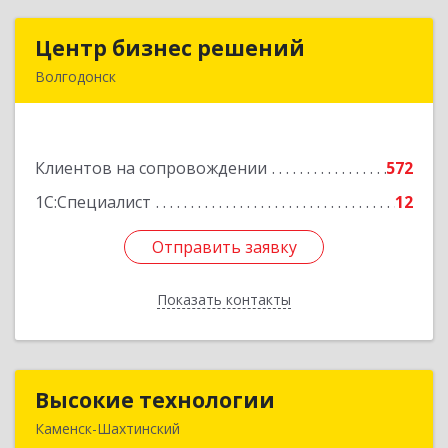
Центр бизнес решений
Центр бизнес решений
Волгодонск
347375, Ростовская обл, Волгодонск г,
Курчатова пр-кт, дом № 45, кв.3
Клиентов на сопровождении
572
Подробнее
1С:Специалист
12
Отправить заявку
Отправить заявку
Показать контакты
Назад
Высокие технологии
Высокие технологии
Каменск-Шахтинский