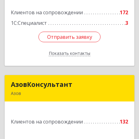
Клиентов на сопровождении
172
Подробнее
1С:Специалист
3
Отправить заявку
Отправить заявку
Показать контакты
Назад
АзовКонсультант
АзовКонсультант
Азов
346780, Ростовская обл, Азов г, Петровский б-р,
дом № 5
Клиентов на сопровождении
132
Подробнее