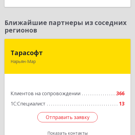
Ближайшие партнеры из соседних
регионов
Тарасофт
Тарасофт
Нарьян-Мар
166000, Ненецкий АО, Нарьян-Мар г, им
В.И.Ленина ул, дом № 39, корпус А, оф.2
Подробнее
Клиентов на сопровождении
366
1С:Специалист
13
Отправить заявку
Отправить заявку
Показать контакты
Назад