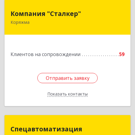
Компания "Сталкер"
Компания "Сталкер"
Коряжма
165651, Архангельская обл, Коряжма г,
Архангельская ул, дом № 14
Подробнее
Клиентов на сопровождении
59
Отправить заявку
Отправить заявку
Показать контакты
Назад
Спецавтоматизация
Спецавтоматизация