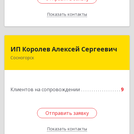
Показать контакты
Назад
ИП Королев Алексей Сергеевич
ИП Королев Алексей Сергеевич
Сосногорск
169500, Коми Респ, Сосногорск г, Советская ул,
дом № 30, кв.12
Подробнее
Клиентов на сопровождении
9
Отправить заявку
Отправить заявку
Показать контакты
Назад