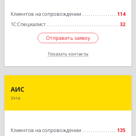
Подробнее
Клиентов на сопровождении
114
1С:Специалист
32
Отправить заявку
Отправить заявку
Показать контакты
Назад
АИС
АИС
Ухта
169310, Коми Респ, Ухта г, Первомайская ул.,
дом № 35А
Подробнее
Клиентов на сопровождении
135