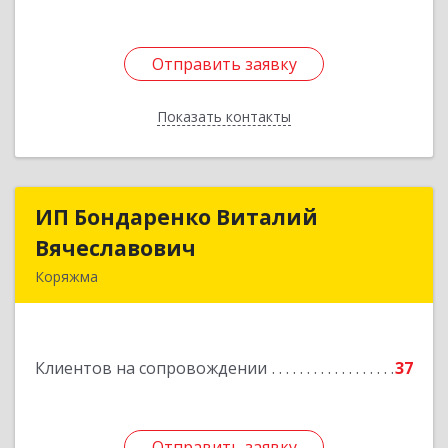
Отправить заявку
Отправить заявку
Показать контакты
Назад
ИП Бондаренко Виталий
ИП Бондаренко Виталий
Вячеславович
Вячеславович
Коряжма
165650, Архангельская обл, Коряжма г,
Набережная им Н.Островского ул, дом № 38
Клиентов на сопровождении
37
Подробнее
Отправить заявку
Отправить заявку