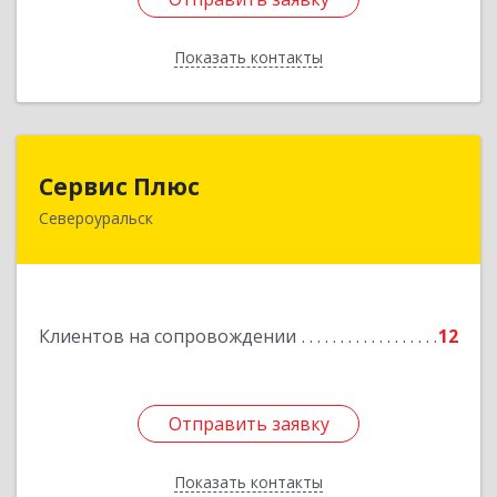
Показать контакты
Назад
Сервис Плюс
Сервис Плюс
Североуральск
624480, Свердловская обл, Североуральск г,
Ленина ул, дом № 10, кв.оф.1
Подробнее
Клиентов на сопровождении
12
Отправить заявку
Отправить заявку
Показать контакты
Назад