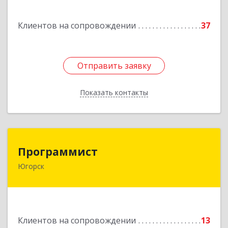
Подробнее
Клиентов на сопровождении
37
Отправить заявку
Отправить заявку
Показать контакты
Назад
Программист
Программист
Югорск
628264, Ханты-Мансийский Автономный округ
- Югра АО, Югорск г, микрорайон Югорск-2,
дом № 1, кв.27
Подробнее
Клиентов на сопровождении
13