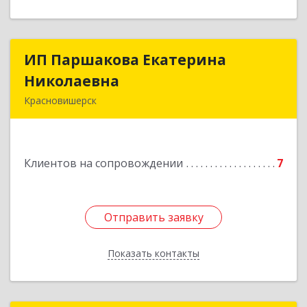
ИП Паршакова Екатерина
ИП Паршакова Екатерина
Николаевна
Николаевна
Красновишерск
618590, Пермский край, Красновишерск г,
Карла Маркса ул, дом № 27, кв.8
Клиентов на сопровождении
7
Подробнее
Отправить заявку
Отправить заявку
Показать контакты
Назад