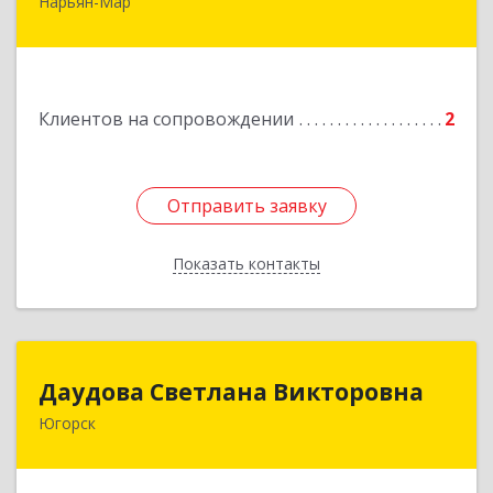
Нарьян-Мар
Подробнее
Клиентов на сопровождении
2
Отправить заявку
Отправить заявку
Показать контакты
Назад
Даудова Светлана Викторовна
Даудова Светлана Викторовна
Югорск
Подробнее