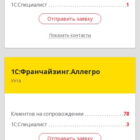
1С:Специалист
1
Отправить заявку
Отправить заявку
Показать контакты
Назад
1С:Франчайзинг.Аллегро
1С:Франчайзинг.Аллегро
Ухта
169304, Коми Респ, Ухта г, Чернова ул, дом №
33, кв.49
Подробнее
Клиентов на сопровождении
78
1С:Специалист
3
Отправить заявку
Отправить заявку