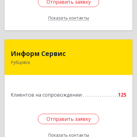
Отправить заявку
Отправить заявку
Показать контакты
Назад
Информ Сервис
Информ Сервис
Рубцовск
658204, Алтайский край, Рубцовск г, Алтайская
ул, дом № 7
Подробнее
Клиентов на сопровождении
125
Отправить заявку
Отправить заявку
Показать контакты
Назад