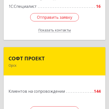
1С:Специалист
16
Отправить заявку
Отправить заявку
Показать контакты
Назад
СОФТ ПРОЕКТ
СОФТ ПРОЕКТ
Орск
462430, Оренбургская обл, Орск г,
Добровольского ул, дом № 23, кв.11
Подробнее
Клиентов на сопровождении
144