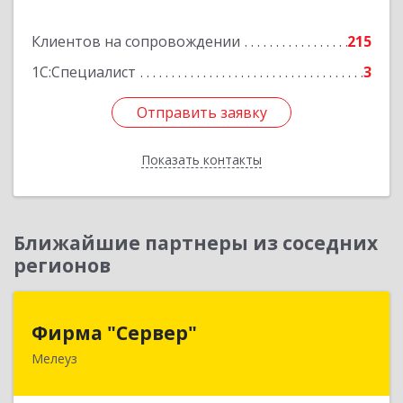
Подробнее
Клиентов на сопровождении
215
1С:Специалист
3
Отправить заявку
Отправить заявку
Показать контакты
Назад
Ближайшие партнеры из соседних
регионов
Фирма "Сервер"
Фирма "Сервер"
Мелеуз
453852, Башкортостан Респ, Мелеузовский р-н,
Мелеуз г, 32-й мкр, дом № 36