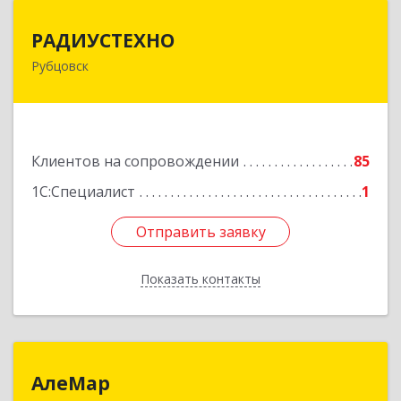
РАДИУСТЕХНО
РАДИУСТЕХНО
Рубцовск
658225, Алтайский край, Рубцовск г, Ленина пр-
кт, дом № 206, оф.427
Подробнее
Клиентов на сопровождении
85
1С:Специалист
1
Отправить заявку
Отправить заявку
Показать контакты
Назад
АлеМар
АлеМар