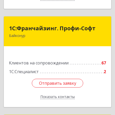
1С:Франчайзинг. Профи-Софт
1С:Франчайзинг. Профи-Софт
Байконур
468320, Байконур г, Ленина ул, дом № 10,
кв.1+2+3
Подробнее
Клиентов на сопровождении
67
1С:Специалист
2
Отправить заявку
Отправить заявку
Показать контакты
Назад