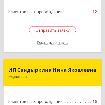
Подробнее
Клиентов на сопровождении
12
Отправить заявку
Отправить заявку
Показать контакты
Назад
ИП Сандыркина Нина Яковлевна
ИП Сандыркина Нина Яковлевна
Медногорск
462270, Оренбургская обл, Медногорск г,
Металлургов ул, дом № 19, кв.22
Подробнее
Клиентов на сопровождении
15