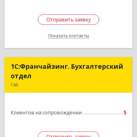
Отправить заявку
Отправить заявку
Показать контакты
Назад
1С:Франчайзинг. Бухгалтерский
1С:Франчайзинг. Бухгалтерский
отдел
отдел
Гай
462635, Оренбургская обл, Гай г, Победы пр-кт,
дом № 1, кв.12
Клиентов на сопровождении
5
Подробнее
Отправить заявку
Отправить заявку