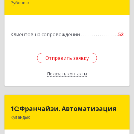
Рубцовск
658210, Алтайский край, Рубцовск г,
Комсомольская ул, дом № 80
Подробнее
Клиентов на сопровождении
52
Отправить заявку
Отправить заявку
Показать контакты
Назад
1С:Франчайзи. Автоматизация
1С:Франчайзи. Автоматизация
Кувандык
462220, Оренбургская обл, Кувандыкский р-н,
Кувандык г, Советская ул, дом № 10