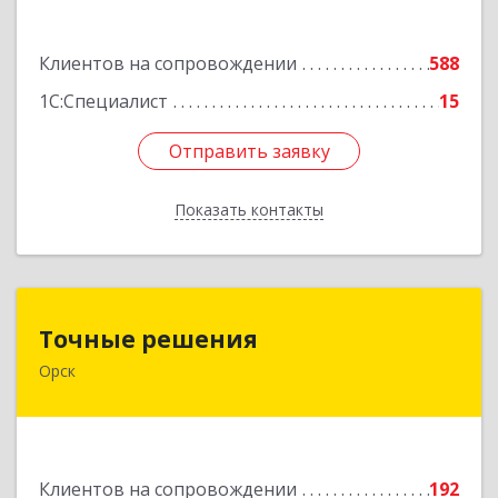
Подробнее
Клиентов на сопровождении
588
1С:Специалист
15
Отправить заявку
Отправить заявку
Показать контакты
Назад
Точные решения
Точные решения
Орск
462403, Оренбургская обл, Орск г,
Краматорская ул, дом № 2Б, пом.3, этаж 1, офис
2
Подробнее
Клиентов на сопровождении
192