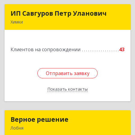
ИП Савгуров Петр Уланович
ИП Савгуров Петр Уланович
Химки
141407, Московская обл, Химки г, Молодежная
ул, дом № 68, кв.443
Клиентов на сопровождении
43
Подробнее
Отправить заявку
Отправить заявку
Показать контакты
Назад
Верное решение
Верное решение
Лобня
141730, Московская обл, Лобня г, Чехова ул,