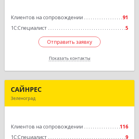
н.п.II
Клиентов на сопровождении
91
Подробнее
1С:Специалист
5
Отправить заявку
Отправить заявку
Показать контакты
Назад
САЙНРЕС
САЙНРЕС
Зеленоград
124365, Москва г, Зеленоград г, корпус 2307А,
кв.37
Клиентов на сопровождении
116
Подробнее
1С:Специалист
9