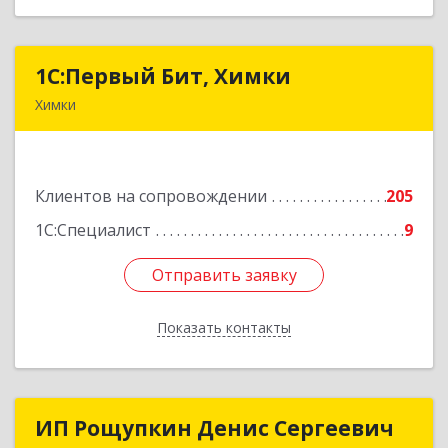
1С:Первый Бит, Химки
1С:Первый Бит, Химки
Химки
141402, Московская обл, г.о. Химки, Химки г,
Московская ул, дом № 38А, оф.1201
Клиентов на сопровождении
205
Подробнее
1С:Специалист
9
Отправить заявку
Отправить заявку
Показать контакты
Назад
ИП Рощупкин Денис Сергеевич
ИП Рощупкин Денис Сергеевич