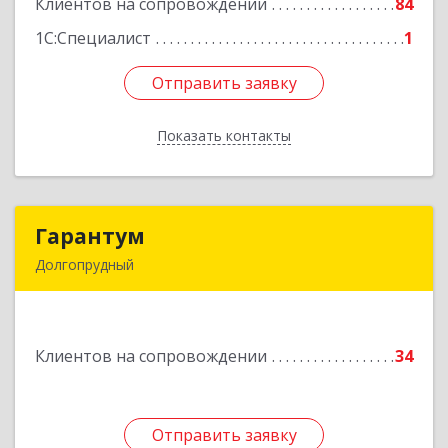
Клиентов на сопровождении
84
Подробнее
1С:Специалист
1
Отправить заявку
Отправить заявку
Показать контакты
Назад
Гарантум
Гарантум
Долгопрудный
141707, Московская обл, Долгопрудный г,
Заводская ул, дом № 7
Клиентов на сопровождении
34
Подробнее
Отправить заявку
Отправить заявку