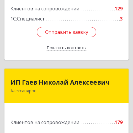
Клиентов на сопровождении
129
1С:Специалист
3
Отправить заявку
Отправить заявку
Показать контакты
Назад
ИП Гаев Николай Алексеевич
ИП Гаев Николай Алексеевич
Александров
601650, Владимирская обл, Александровский р-
н, Александров г, Свердлова ул, дом № 41, кв.57
Подробнее
Клиентов на сопровождении
179