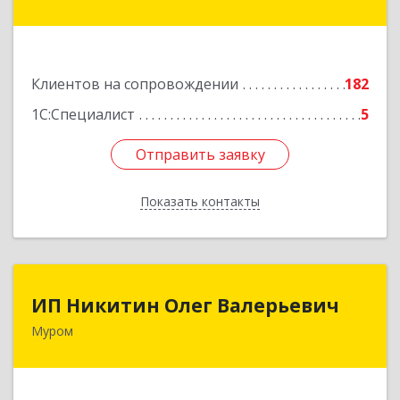
ул, дом № 17
Подробнее
Клиентов на сопровождении
182
1С:Специалист
5
Отправить заявку
Отправить заявку
Показать контакты
Назад
ИП Никитин Олег Валерьевич
ИП Никитин Олег Валерьевич
Муром
602267, Владимирская обл, Муром г,
Коммунистическая ул., дом № 36
Подробнее