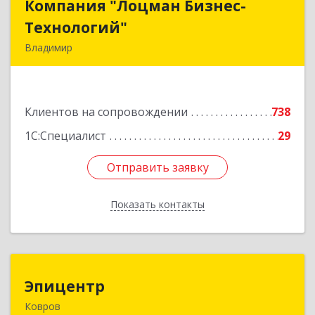
Компания "Лоцман Бизнес-
Компания "Лоцман Бизнес-
Технологий"
Технологий"
Владимир
600015, Владимирская обл, Владимир г,
Чайковского ул, дом № 40А, оф.21
Клиентов на сопровождении
738
Подробнее
1С:Специалист
29
Отправить заявку
Отправить заявку
Показать контакты
Назад
Эпицентр
Эпицентр
Ковров
601900, Владимирская обл, Ковров г, Барсукова