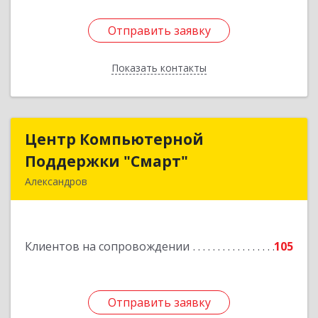
Отправить заявку
Отправить заявку
Показать контакты
Назад
Центр Компьютерной
Центр Компьютерной
Поддержки "Смарт"
Поддержки "Смарт"
Александров
601650, Владимирская обл, Александровский р-
н, Александров г, Институтская ул, дом № 1,
ком.74
Клиентов на сопровождении
105
Подробнее
Отправить заявку
Отправить заявку