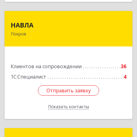
НАВЛА
НАВЛА
Покров
601120, Владимирская обл, Петушинский р-н,
Покров г, Ленина ул, дом № 98, пом.6
Подробнее
Клиентов на сопровождении
36
1С:Специалист
4
Отправить заявку
Отправить заявку
Показать контакты
Назад