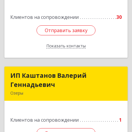
им Маршала Катукова мкр, дом № 16, кв.27
Клиентов на сопровождении
30
Подробнее
Отправить заявку
Отправить заявку
Показать контакты
Назад
ИП Каштанов Валерий
ИП Каштанов Валерий
Геннадьевич
Геннадьевич
Озеры
140560, Московская обл, Озерский р-н, Озеры г,
Ленина ул, дом № 202
Клиентов на сопровождении
1
Подробнее