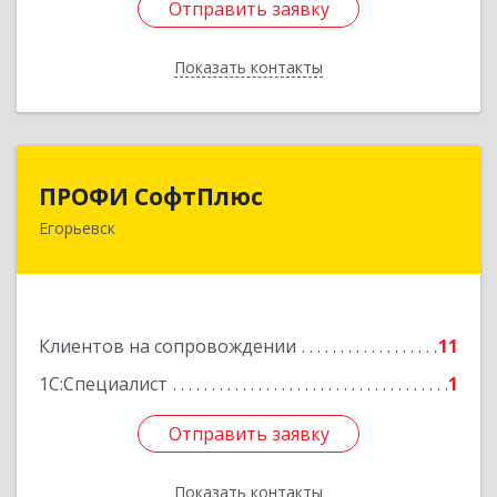
Отправить заявку
Отправить заявку
Показать контакты
Назад
ПРОФИ СофтПлюс
ПРОФИ СофтПлюс
Егорьевск
140301, Московская обл, Егорьевск г,
Парижской Коммуны ул, дом № 1Б, кв.316
Подробнее
Клиентов на сопровождении
11
1С:Специалист
1
Отправить заявку
Отправить заявку
Показать контакты
Назад