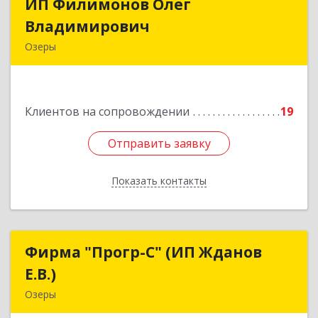
ИП Филимонов Олег
ИП Филимонов Олег
Владимирович
Владимирович
Озеры
140560, Московская обл, Озерский г.о., Озеры г.,
им Маршала Катукова мкр, дом № 29, кв.52
Клиентов на сопровождении
19
Подробнее
Отправить заявку
Отправить заявку
Показать контакты
Назад
Фирма "Прогр-С" (ИП Жданов
Фирма "Прогр-С" (ИП Жданов
Е.В.)
Е.В.)
Озеры
140563, Московская обл, Озерский р-н, Озеры г,