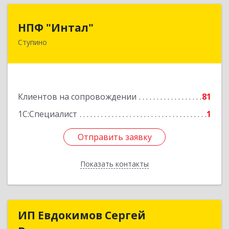
НПФ "Интал"
НПФ "Интал"
Ступино
142800, Московская обл, Ступинский р-н,
Ступино г, Чайковского ул, дом № 5а, оф.34
Подробнее
Клиентов на сопровождении
81
1С:Специалист
1
Отправить заявку
Отправить заявку
Показать контакты
Назад
ИП Евдокимов Сергей
ИП Евдокимов Сергей