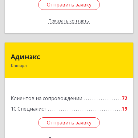
Отправить заявку
Отправить заявку
Показать контакты
Назад
Адинэкс
Адинэкс
Кашира
142900, Московская обл, г.о. Кашира, Кашира г,
Стрелецкая ул, дом № 70/1
Подробнее
Клиентов на сопровождении
72
1С:Специалист
19
Отправить заявку
Отправить заявку