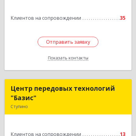
Подробнее
Клиентов на сопровождении
35
Отправить заявку
Отправить заявку
Показать контакты
Назад
Центр передовых технологий
Центр передовых технологий
"Базис"
"Базис"
Ступино
142800, Московская обл, Ступинский р-н,
Ступино г, Крылова ул, владение № 16, корпус 1
Клиентов на сопровождении
13
Подробнее