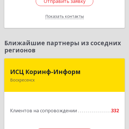
Отправить заявку
Отправить заявку
Показать контакты
Назад
Ближайшие партнеры из соседних
регионов
ИСЦ Коринф-Информ
ИСЦ Коринф-Информ
Воскресенск
140200, Московская обл, Воскресенский р-н,
Воскресенск г, Железнодорожная ул, дом № 28,
этаж 3, оф.5
Подробнее
Клиентов на сопровождении
332