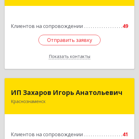
Краснознаменная ул, дом № 27, пом.36
Подробнее
Клиентов на сопровождении
49
Отправить заявку
Отправить заявку
Показать контакты
Назад
ИП Захаров Игорь Анатольевич
ИП Захаров Игорь Анатольевич
Краснознаменск
143090, Московская обл, Краснознаменск г,
Гагарина ул, дом № 3, кв.151
Подробнее
Клиентов на сопровождении
41