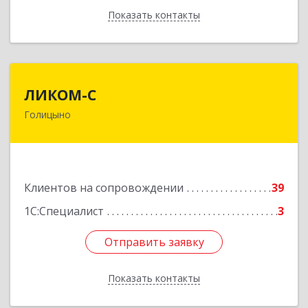
Показать контакты
Назад
ЛИКОМ-С
ЛИКОМ-С
Голицыно
143040, Московская обл, Одинцовский р-н,
Голицыно г, Советская ул, дом № 59, этаж/офис
1/2
Подробнее
Клиентов на сопровождении
39
1С:Специалист
3
Отправить заявку
Отправить заявку
Показать контакты
Назад