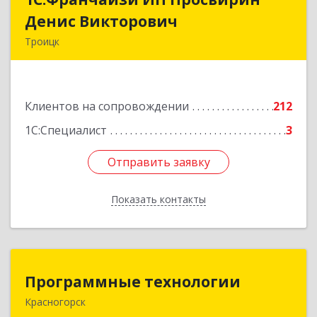
Денис Викторович
Денис Викторович
Троицк
108842, Москва г, вн.тер.г. городской округ
Троицк, Троицк г, Городская ул, дом № 14,
кв.158
Клиентов на сопровождении
212
Подробнее
1С:Специалист
3
Отправить заявку
Отправить заявку
Показать контакты
Назад
Программные технологии
Программные технологии
Красногорск
143408, Московская обл, Красногорский р-н,