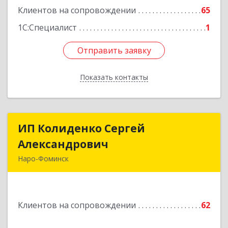
Клиентов на сопровождении
65
Подробнее
1С:Специалист
1
Отправить заявку
Отправить заявку
Показать контакты
Назад
ИП Колиденко Сергей
ИП Колиденко Сергей
Александрович
Александрович
Наро-Фоминск
143300, Московская обл, Наро-Фоминский р-н,
Наро-Фоминск г, Маршала Жукова Г.К. ул, дом
№ 14-92
Клиентов на сопровождении
62
Подробнее