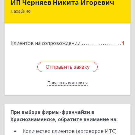
ИП Черняев Никита Игоревич
Нахабино
143430, Московская обл, Красногорский р-н,
Нахабино рп, Красноармейская ул, дом № 60,
кв.8
Подробнее
Клиентов на сопровождении
1
Отправить заявку
Отправить заявку
Показать контакты
Назад
При выборе фирмы-франчайзи в
Краснознаменске, обратите внимание на:
Количество клиентов (договоров ИТС)