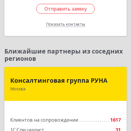
Отправить заявку
Отправить заявку
Показать контакты
Назад
Ближайшие партнеры из соседних
регионов
Консалтинговая группа РУНА
Консалтинговая группа РУНА
Москва
117218, Москва г, Кржижановского ул, дом №
29, корпус 1
Подробнее
Клиентов на сопровождении
1617
1С:Специалист
31