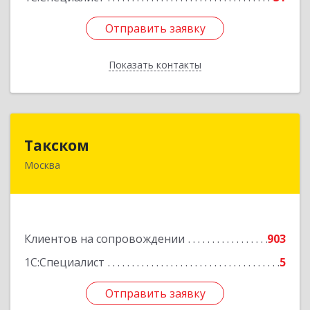
Отправить заявку
Отправить заявку
Показать контакты
Назад
Такском
Такском
Москва
119034, Москва г, Барыковский пер, дом №
4,стр.2
Подробнее
Клиентов на сопровождении
903
1С:Специалист
5
Отправить заявку
Отправить заявку