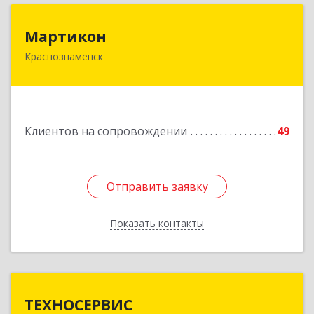
Мартикон
Мартикон
Краснознаменск
143090, Московская обл, Краснознаменск г,
Краснознаменная ул, дом № 27, пом.36
Подробнее
Клиентов на сопровождении
49
Отправить заявку
Отправить заявку
Показать контакты
Назад
ТЕХНОСЕРВИС
ТЕХНОСЕРВИС