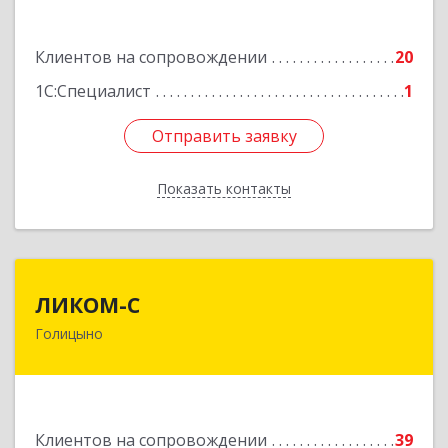
Подробнее
Клиентов на сопровождении
20
1С:Специалист
1
Отправить заявку
Отправить заявку
Показать контакты
Назад
ЛИКОМ-С
ЛИКОМ-С
Голицыно
143040, Московская обл, Одинцовский р-н,
Голицыно г, Советская ул, дом № 59, этаж/офис
1/2
Подробнее
Клиентов на сопровождении
39