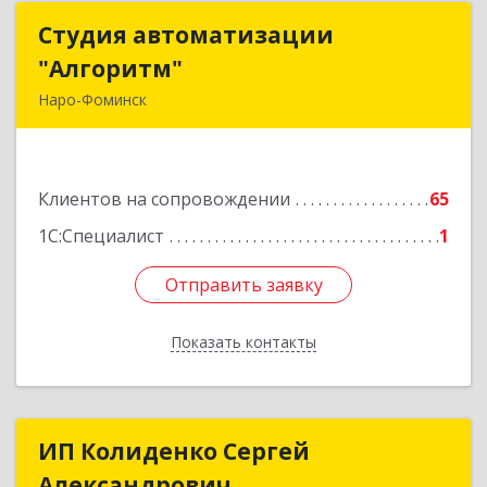
Студия автоматизации
Студия автоматизации
"Алгоритм"
"Алгоритм"
Наро-Фоминск
143306, Московская обл, г.о. Наро-Фоминский,
Наро-Фоминск г, Латышская ул, дом № 13А,
пом.4
Клиентов на сопровождении
65
Подробнее
1С:Специалист
1
Отправить заявку
Отправить заявку
Показать контакты
Назад
ИП Колиденко Сергей
ИП Колиденко Сергей
Александрович
Александрович