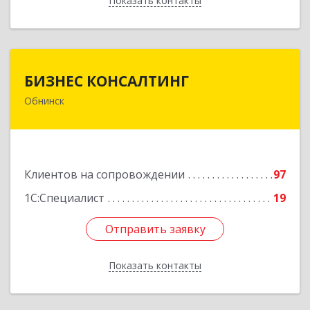
Показать контакты
Назад
БИЗНЕС КОНСАЛТИНГ
БИЗНЕС КОНСАЛТИНГ
Обнинск
249032, Калужская обл, Обнинск г, Курчатова ул,
дом № 27/2, пом.281
Подробнее
Клиентов на сопровождении
97
1С:Специалист
19
Отправить заявку
Отправить заявку
Показать контакты
Назад