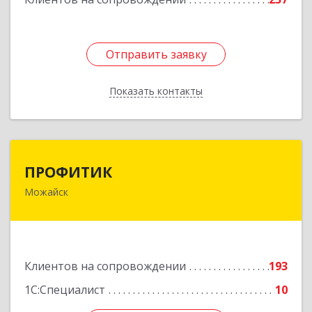
Отправить заявку
Отправить заявку
Показать контакты
Назад
ПРОФИТИК
ПРОФИТИК
Можайск
143200, Московская обл, Можайский р-н,
Можайск г, Молодежная ул, дом № 4
Подробнее
Клиентов на сопровождении
193
1С:Специалист
10