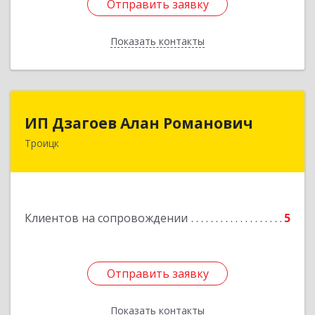
Отправить заявку
Отправить заявку
Показать контакты
Назад
ИП Дзагоев Алан Романович
ИП Дзагоев Алан Романович
Троицк
119297, Москва
г,пос.Московский,ул.Родниковая,дом
30,к.1,кв.500Текстильщиков ул, дом № 6
Подробнее
Клиентов на сопровождении
5
Отправить заявку
Отправить заявку
Показать контакты
Назад