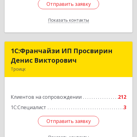
Отправить заявку
Отправить заявку
Показать контакты
Назад
1C:Франчайзи ИП Просвирин
1C:Франчайзи ИП Просвирин
Денис Викторович
Денис Викторович
Троицк
108842, Москва г, вн.тер.г. городской округ
Троицк, Троицк г, Городская ул, дом № 14,
кв.158
Клиентов на сопровождении
212
Подробнее
1С:Специалист
3
Отправить заявку
Отправить заявку