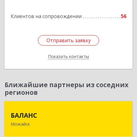
Подробнее
Клиентов на сопровождении
56
Отправить заявку
Отправить заявку
Показать контакты
Назад
Ближайшие партнеры из соседних
регионов
БАЛАНС
БАЛАНС
Можайск
143200, Московская обл, Можайский р-н,
Можайск г, Переяслав-Хмельницкого ул, дом №