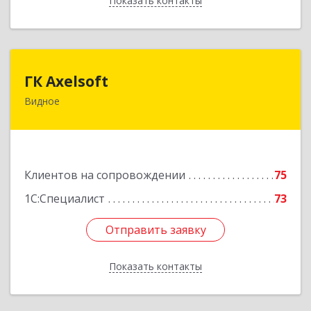
Показать контакты
Назад
ГК Axelsoft
ГК Axelsoft
Видное
142701, Московская обл, Ленинский р-н,
Видное г, Ольховая ул, дом № 2, оф.364
Подробнее
Клиентов на сопровождении
75
1С:Специалист
73
Отправить заявку
Отправить заявку
Показать контакты
Назад