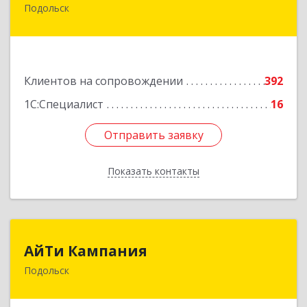
Подольск
142100, Московская обл, г.о. Подольск,
Подольск г, Федорова ул, дом № 19, оф.506
Подробнее
Клиентов на сопровождении
392
1С:Специалист
16
Отправить заявку
Отправить заявку
Показать контакты
Назад
АйТи Кампания
АйТи Кампания
Подольск
142100, Московская обл, Подольск г,
Комсомольская ул, дом № 59, пом.1, пом.116