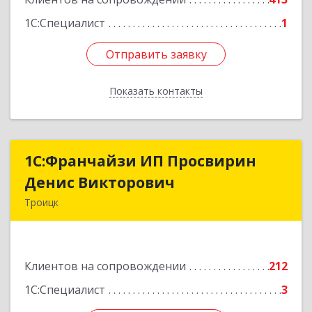
1С:Специалист
1
Отправить заявку
Отправить заявку
Показать контакты
Назад
1C:Франчайзи ИП Просвирин
1C:Франчайзи ИП Просвирин
Денис Викторович
Денис Викторович
Троицк
108842, Москва г, вн.тер.г. городской округ
Троицк, Троицк г, Городская ул, дом № 14,
кв.158
Клиентов на сопровождении
212
Подробнее
1С:Специалист
3