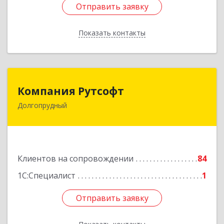
Отправить заявку
Отправить заявку
Показать контакты
Назад
Компания Рутсофт
Компания Рутсофт
Долгопрудный
141700, Московская обл, Долгопрудный г,
Новый Бульвар ул, дом № 22, пом.12
Подробнее
Клиентов на сопровождении
84
1С:Специалист
1
Отправить заявку
Отправить заявку