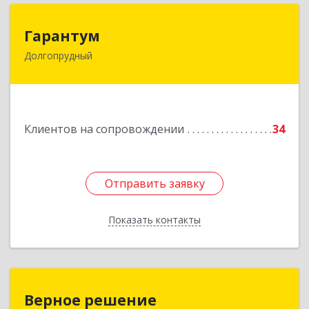
Гарантум
Гарантум
Долгопрудный
141707, Московская обл, Долгопрудный г,
Заводская ул, дом № 7
Подробнее
Клиентов на сопровождении
34
Отправить заявку
Отправить заявку
Показать контакты
Назад
Верное решение
Верное решение