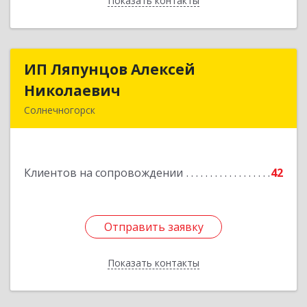
Показать контакты
Назад
ИП Ляпунцов Алексей
ИП Ляпунцов Алексей
Николаевич
Николаевич
Солнечногорск
Подробнее
Клиентов на сопровождении
42
Отправить заявку
Отправить заявку
Показать контакты
Назад