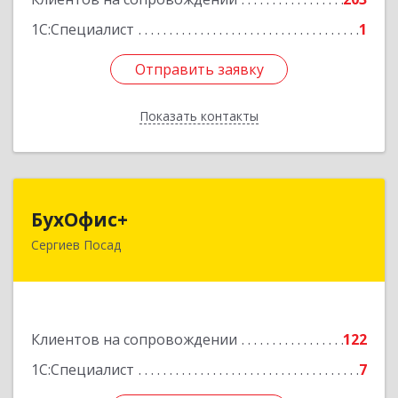
1С:Специалист
1
Отправить заявку
Отправить заявку
Показать контакты
Назад
БухОфис+
БухОфис+
Сергиев Посад
141304, Московская обл, Сергиево-Посадский
р-н, Сергиев Посад г, Воробьевская ул, дом №
3, этаж 3, оф.1
Подробнее
Клиентов на сопровождении
122
1С:Специалист
7