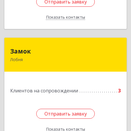
Отправить заявку
Отправить заявку
Показать контакты
Назад
Замок
Замок
Лобня
Россия, 141730, Московская область, г. Лобня,
ул. Катюшки, д. 58, кв. 56
Подробнее
Клиентов на сопровождении
3
Отправить заявку
Отправить заявку
Показать контакты
Назад