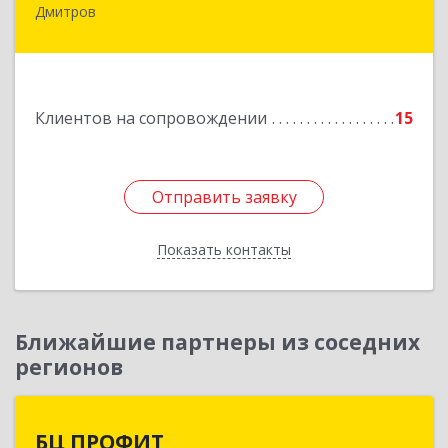
Дмитров
141851, Московская обл, г.о. Дмитровский,
Игнатово с, объединения Воин тер, дом № 106
Подробнее
Клиентов на сопровождении
15
Отправить заявку
Отправить заявку
Показать контакты
Назад
Ближайшие партнеры из соседних
регионов
БЦ ПРОФИТ
БЦ ПРОФИТ