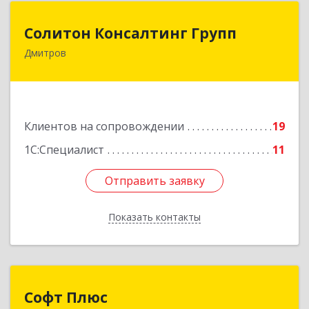
Солитон Консалтинг Групп
Солитон Консалтинг Групп
Дмитров
141804, Московская обл, г.о. Дмитровский,
Дмитров г, Чекистская ул, дом № 8, кв.186
Подробнее
Клиентов на сопровождении
19
1С:Специалист
11
Отправить заявку
Отправить заявку
Показать контакты
Назад
Софт Плюс
Софт Плюс