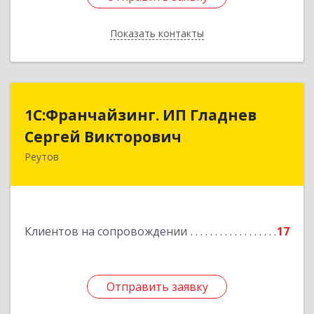
Показать контакты
Назад
1С:Франчайзинг. ИП Гладнев
1С:Франчайзинг. ИП Гладнев
Сергей Викторович
Сергей Викторович
Реутов
143966, Московская обл, Реутов г, Парковая ул,
дом № 6, кв.37
Подробнее
Клиентов на сопровождении
17
Отправить заявку
Отправить заявку