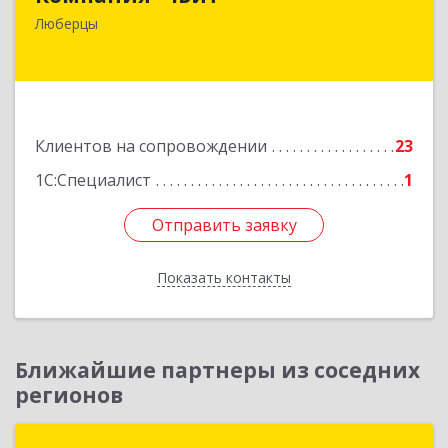
140006, Московская обл, Люберецкий р-н,
Люберцы
Люберцы г, Октябрьский пр-кт, дом № 380"П",
кв.27
Подробнее
Клиентов на сопровождении
23
1С:Специалист
1
Отправить заявку
Отправить заявку
Показать контакты
Назад
Ближайшие партнеры из соседних
регионов