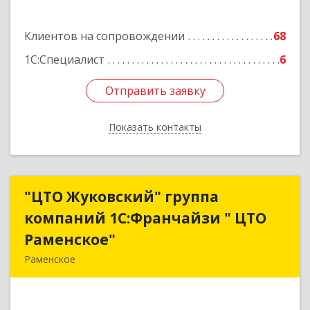
Клиентов на сопровождении
68
1С:Специалист
6
Отправить заявку
Отправить заявку
Показать контакты
Назад
"ЦТО Жуковский" группа
"ЦТО Жуковский" группа
компаний 1С:Франчайзи " ЦТО
компаний 1С:Франчайзи " ЦТО
Раменское"
Раменское"
Раменское
140100, Московская обл, Раменское г, Дергаево
д, Центральная ул, дом № 58А