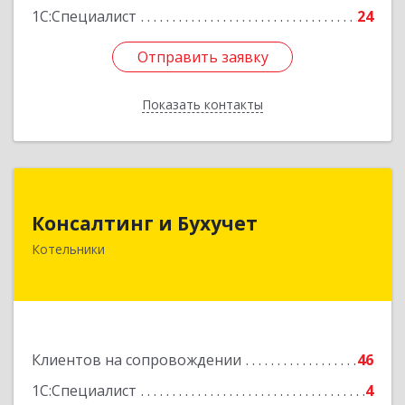
1С:Специалист
24
Отправить заявку
Отправить заявку
Показать контакты
Назад
Консалтинг и Бухучет
Консалтинг и Бухучет
140054, Московская обл, Котельники г,
Котельники
Карьерная ул, дом № 13, пом.1
Подробнее
Клиентов на сопровождении
46
1С:Специалист
4