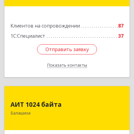
Подробнее
Клиентов на сопровождении
87
1С:Специалист
37
Отправить заявку
Отправить заявку
Показать контакты
Назад
АИТ 1024 байта
АИТ 1024 байта
143909, Московская обл, Балашиха г, Солнечная
Балашиха
ул, дом № 23, кв.104
Подробнее