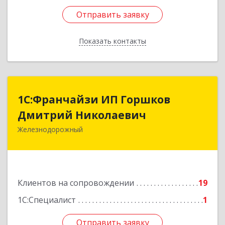
Отправить заявку
Отправить заявку
Показать контакты
Назад
1С:Франчайзи ИП Горшков
1С:Франчайзи ИП Горшков
Дмитрий Николаевич
Дмитрий Николаевич
Железнодорожный
143980, Московская обл, Железнодорожный г,
Пролетарская ул, дом № 10, кв.25
Подробнее
Клиентов на сопровождении
19
1С:Специалист
1
Отправить заявку
Отправить заявку