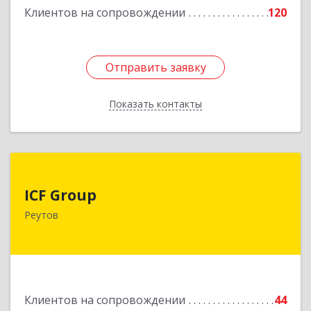
Клиентов на сопровождении
120
Подробнее
Отправить заявку
Отправить заявку
Показать контакты
Назад
ICF Group
ICF Group
143965, Московская обл, г.о. Реутов, Реутов г,
Реутов
Юбилейный пр-кт, дом № 40, пом.35
Подробнее
Клиентов на сопровождении
44