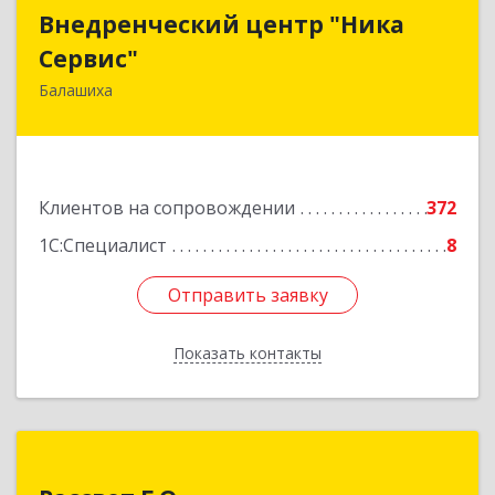
Внедренческий центр "Ника
Внедренческий центр "Ника
Сервис"
Сервис"
Балашиха
143912, Московская обл, Балашиха г, Полевая
ул, дом № 3
Подробнее
Клиентов на сопровождении
372
1С:Специалист
8
Отправить заявку
Отправить заявку
Показать контакты
Назад
Рассвет Г.О.