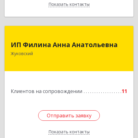
Показать контакты
Назад
ИП Филина Анна Анатольевна
ИП Филина Анна Анатольевна
140180, Московская обл, Жуковский г,
Жуковский
Баженова ул, дом № 19, кв.20
Подробнее
Клиентов на сопровождении
11
Отправить заявку
Отправить заявку
Показать контакты
Назад