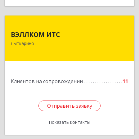
ВЭЛЛКОМ ИТС
ВЭЛЛКОМ ИТС
140081, Московская обл, Лыткарино г.о.,
Лыткарино
Лыткарино г, Первомайская ул, дом № 3/5,
пом.1
Подробнее
Клиентов на сопровождении
11
Отправить заявку
Отправить заявку
Показать контакты
Назад