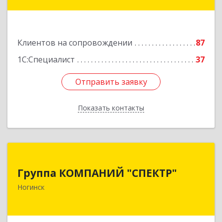
Подробнее
Клиентов на сопровождении
87
1С:Специалист
37
Отправить заявку
Отправить заявку
Показать контакты
Назад
Группа КОМПАНИЙ "СПЕКТР"
Группа КОМПАНИЙ "СПЕКТР"
142400, Московская обл, г.о.Богородский,
Ногинск
Ногинск г, Рогожская ул, дом № 89, оф.210
Подробнее