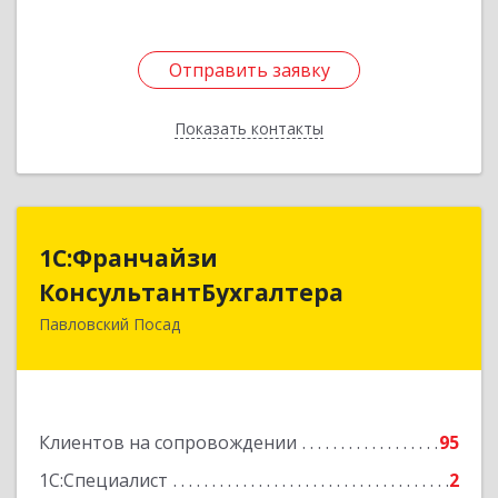
Отправить заявку
Отправить заявку
Показать контакты
Назад
1С:Франчайзи
1С:Франчайзи
КонсультантБухгалтера
КонсультантБухгалтера
Павловский Посад
142500, Московская обл, Павловский Посад г,
Каляева ул, дом № 3, оф.38
Подробнее
Клиентов на сопровождении
95
1С:Специалист
2