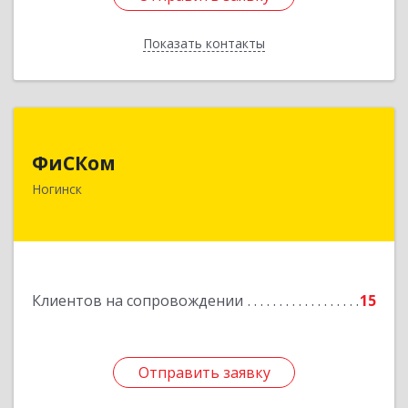
Показать контакты
Назад
ФиСКом
ФиСКом
142403, Московская обл., г.Ногинск,
Ногинск
ул.Ремесленная, д.1, пом.33
Подробнее
Клиентов на сопровождении
15
Отправить заявку
Отправить заявку