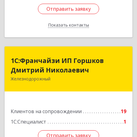
Отправить заявку
Отправить заявку
Показать контакты
Назад
1С:Франчайзи ИП Горшков
1С:Франчайзи ИП Горшков
Дмитрий Николаевич
Дмитрий Николаевич
Железнодорожный
143980, Московская обл, Железнодорожный г,
Пролетарская ул, дом № 10, кв.25
Подробнее
Клиентов на сопровождении
19
1С:Специалист
1
Отправить заявку
Отправить заявку