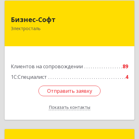
Бизнес-Софт
Бизнес-Софт
144000, Московская обл, Электросталь г, Карла
Электросталь
Маркса ул, дом № 26
Подробнее
Клиентов на сопровождении
89
1С:Специалист
4
Отправить заявку
Отправить заявку
Показать контакты
Назад
1С:Франчайзинг. ИП Решилин