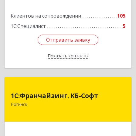
Клиентов на сопровождении
105
1С:Специалист
5
Отправить заявку
Отправить заявку
Показать контакты
Назад
1С:Франчайзинг. КБ-Софт
1С:Франчайзинг. КБ-Софт
142400, Московская обл, г.о Богородский,
Ногинск
Ногинск г, Индустриальная ул, Здание № 41В,
оф.449
Подробнее