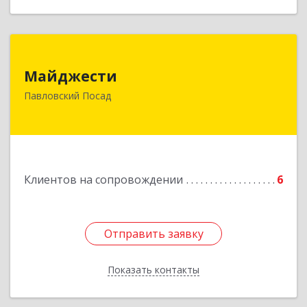
Майджести
Майджести
142502, Московская обл, Павлово-Посадский р-
Павловский Посад
н, Павловский Посад г, Южная ул, дом № 22,
кв.59
Подробнее
Клиентов на сопровождении
6
Отправить заявку
Отправить заявку
Показать контакты
Назад