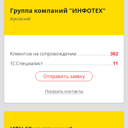
Группа компаний "ИНФОТЕХ"
Группа компаний "ИНФОТЕХ"
140180, Московская обл, Жуковский г, Чкалова
Жуковский
ул, дом № 37
Подробнее
Клиентов на сопровождении
362
1С:Специалист
11
Отправить заявку
Отправить заявку
Показать контакты
Назад
ИТЦ "Сагиттариус"