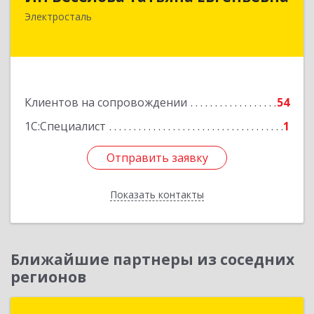
144000, Московская обл, Электросталь г,
Электросталь
Николаева ул, дом № 6, кв.6
Подробнее
Клиентов на сопровождении
54
1С:Специалист
1
Отправить заявку
Отправить заявку
Показать контакты
Назад
Ближайшие партнеры из соседних
регионов