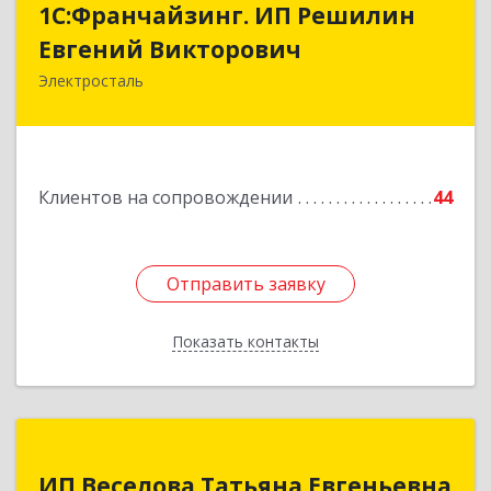
1С:Франчайзинг. ИП Решилин
Евгений Викторович
Евгений Викторович
Электросталь
144006, Московская обл, Электросталь г,
Ленина пр-кт, дом № 04, корпус 2, кв.39
Подробнее
Клиентов на сопровождении
44
Отправить заявку
Отправить заявку
Показать контакты
Назад
ИП Веселова Татьяна Евгеньевна
ИП Веселова Татьяна Евгеньевна