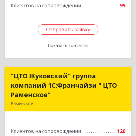
Клиентов на сопровождении
99
Отправить заявку
Отправить заявку
Показать контакты
Назад
"ЦТО Жуковский" группа
"ЦТО Жуковский" группа
компаний 1С:Франчайзи " ЦТО
компаний 1С:Франчайзи " ЦТО
Раменское"
Раменское"
Раменское
140100, Московская обл, Раменское г, Дергаево
д, Центральная ул, дом № 58А
Клиентов на сопровождении
120
Подробнее