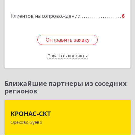
Подробнее
Клиентов на сопровождении
6
Отправить заявку
Отправить заявку
Показать контакты
Назад
Ближайшие партнеры из соседних
регионов
КРОНАС-СКТ
КРОНАС-СКТ
Орехово-Зуево
142600, Московская обл, Орехово-Зуево г,
Бабушкина ул, дом № 2А, пом.31