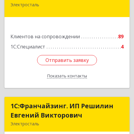
Электросталь
144000, Московская обл, Электросталь г, Карла
Маркса ул, дом № 26
Подробнее
Клиентов на сопровождении
89
1С:Специалист
4
Отправить заявку
Отправить заявку
Показать контакты
Назад
1С:Франчайзинг. ИП Решилин
1С:Франчайзинг. ИП Решилин
Евгений Викторович
Евгений Викторович
Электросталь
144006, Московская обл, Электросталь г,