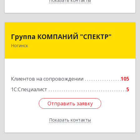
Показать контакты
Назад
Группа КОМПАНИЙ "СПЕКТР"
Группа КОМПАНИЙ "СПЕКТР"
Ногинск
142400, Московская обл, г.о.Богородский,
Ногинск г, Рогожская ул, дом № 89, оф.210
Подробнее
Клиентов на сопровождении
105
1С:Специалист
5
Отправить заявку
Отправить заявку
Показать контакты
Назад