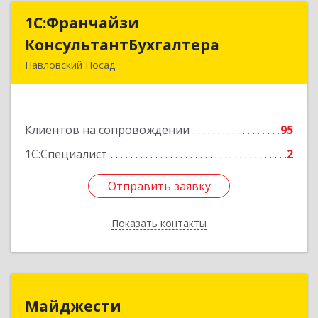
1С:Франчайзи
1С:Франчайзи
КонсультантБухгалтера
КонсультантБухгалтера
Павловский Посад
142500, Московская обл, Павловский Посад г,
Каляева ул, дом № 3, оф.38
Клиентов на сопровождении
95
Подробнее
1С:Специалист
2
Отправить заявку
Отправить заявку
Показать контакты
Назад
Майджести
Майджести