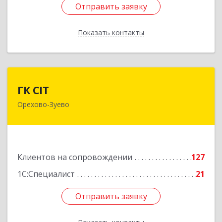
Отправить заявку
Отправить заявку
Показать контакты
Назад
ГК CIT
ГК CIT
Орехово-Зуево
142600, Московская обл, Орехово-Зуево г,
Стачки 1885 года ул, дом № 6, этаж 2,
помещения 29,31,32,36
Подробнее
Клиентов на сопровождении
127
1С:Специалист
21
Отправить заявку
Отправить заявку