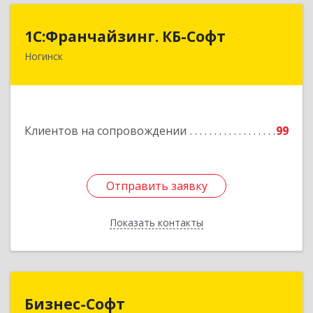
1С:Франчайзинг. КБ-Софт
1С:Франчайзинг. КБ-Софт
Ногинск
142400, Московская обл, г.о Богородский,
Ногинск г, Индустриальная ул, Здание № 41В,
оф.449
Подробнее
Клиентов на сопровождении
99
Отправить заявку
Отправить заявку
Показать контакты
Назад
Бизнес-Софт
Бизнес-Софт