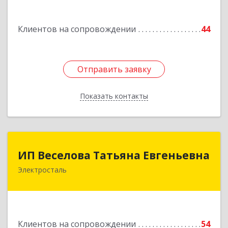
Ленина пр-кт, дом № 04, корпус 2, кв.39
Клиентов на сопровождении
44
Подробнее
Отправить заявку
Отправить заявку
Показать контакты
Назад
ИП Веселова Татьяна Евгеньевна
ИП Веселова Татьяна Евгеньевна
Электросталь
144000, Московская обл, Электросталь г,
Николаева ул, дом № 6, кв.6
Подробнее
Клиентов на сопровождении
54