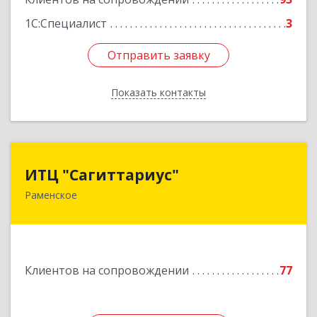
1С:Специалист
3
Отправить заявку
Отправить заявку
Показать контакты
Назад
ИТЦ "Сагиттариус"
ИТЦ "Сагиттариус"
Раменское
140103, Московская обл, Раменское г,
Приборостроителей ул, дом № 16А, кв.16
Подробнее
Клиентов на сопровождении
77