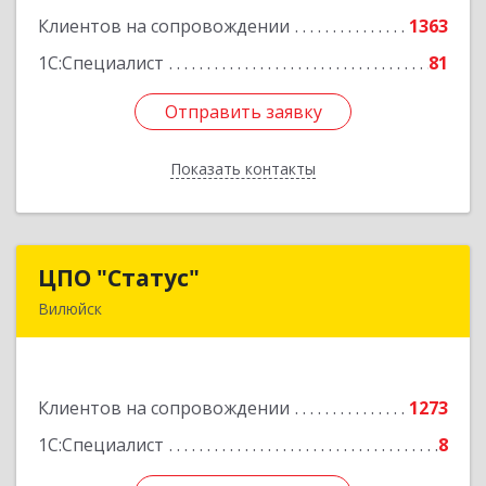
Клиентов на сопровождении
1363
Подробнее
1С:Специалист
81
Отправить заявку
Отправить заявку
Показать контакты
Назад
ЦПО "Статус"
ЦПО "Статус"
Вилюйск
677000, Саха /Якутия/ Респ, Якутск г, Ленина пр-
кт, дом № 1, оф.427
Клиентов на сопровождении
1273
Подробнее
1С:Специалист
8