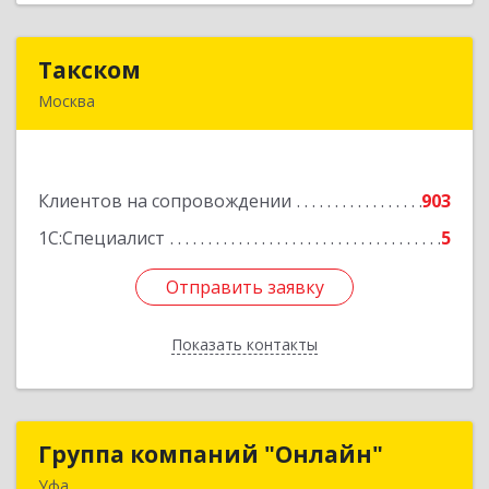
Такском
Такском
Москва
119034, Москва г, Барыковский пер, дом №
4,стр.2
Клиентов на сопровождении
903
Подробнее
1С:Специалист
5
Отправить заявку
Отправить заявку
Показать контакты
Назад
Группа компаний "Онлайн"
Группа компаний "Онлайн"
Уфа