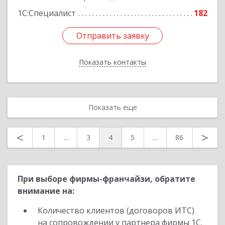
1С:Специалист
182
Отправить заявку
Отправить заявку
Показать контакты
Назад
Показать еще
<
>
1
...
3
4
5
...
86
При выборе фирмы-франчайзи, обратите
внимание на:
Количество клиентов (договоров ИТС)
на сопровождении у партнера фирмы 1С.