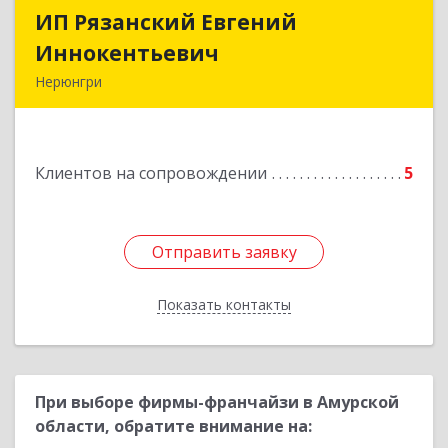
ИП Рязанский Евгений
ИП Рязанский Евгений
Иннокентьевич
Иннокентьевич
Нерюнгри
678967, Саха /Якутия/ Респ, Нерюнгри г,
Дружбы Народов пр-кт, дом № 14
Клиентов на сопровождении
5
Подробнее
Отправить заявку
Отправить заявку
Показать контакты
Назад
При выборе фирмы-франчайзи в Амурской
области, обратите внимание на: