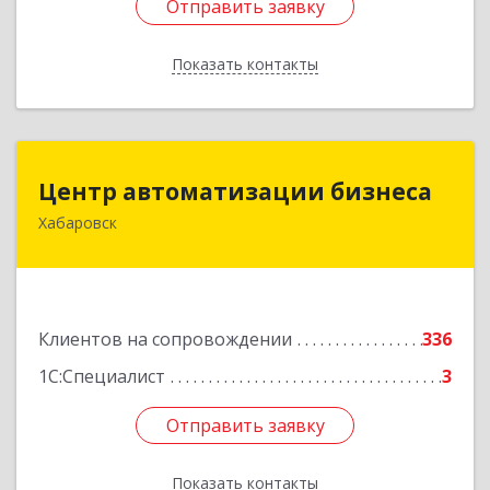
Отправить заявку
Отправить заявку
Показать контакты
Назад
Центр автоматизации бизнеса
Центр автоматизации бизнеса
Хабаровск
680030, Хабаровский край, Хабаровск г, Ленина
ул, дом № 4, оф.802
Подробнее
Клиентов на сопровождении
336
1С:Специалист
3
Отправить заявку
Отправить заявку
Показать контакты
Назад