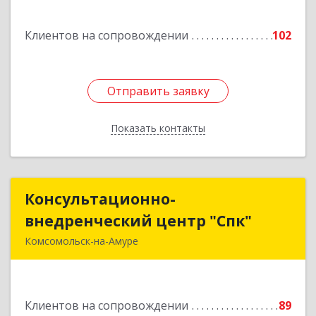
Подробнее
Клиентов на сопровождении
102
Отправить заявку
Отправить заявку
Показать контакты
Назад
Консультационно-
Консультационно-
внедренческий центр "Спк"
внедренческий центр "Спк"
Комсомольск-на-Амуре
681013, Хабаровский край, Комсомольск-на-
Амуре г, Димитрова, дом № 5, кв.302
Клиентов на сопровождении
89
Подробнее