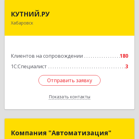
КУТНИЙ.РУ
КУТНИЙ.РУ
Хабаровск
680007, Хабаровский край, Хабаровск г,
Шевчука ул, дом № 42, оф.505
Подробнее
Клиентов на сопровождении
180
1С:Специалист
3
Отправить заявку
Отправить заявку
Показать контакты
Назад
Компания "Автоматизация"
Компания "Автоматизация"