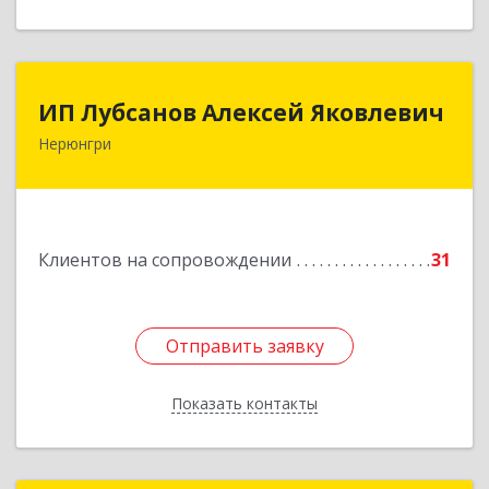
ИП Лубсанов Алексей Яковлевич
ИП Лубсанов Алексей Яковлевич
Нерюнгри
675002, Амурская область, г. Благовещенск, ул.
Краснофлотская ,77/1, кв.38
Подробнее
Клиентов на сопровождении
31
Отправить заявку
Отправить заявку
Показать контакты
Назад