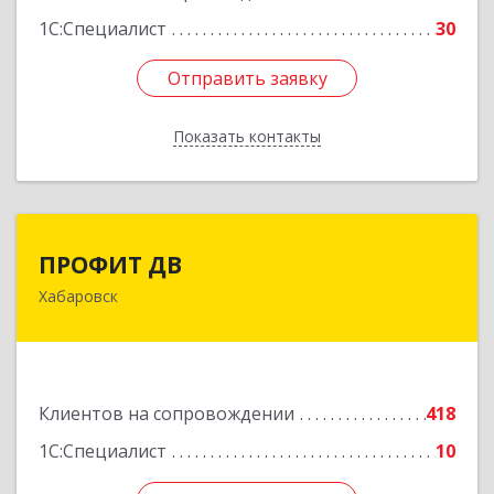
1С:Специалист
30
Отправить заявку
Отправить заявку
Показать контакты
Назад
ПРОФИТ ДВ
ПРОФИТ ДВ
Хабаровск
680000, Хабаровский край, Хабаровск г,
Муравьева-Амурского ул, дом № 25, пом.I
Подробнее
Клиентов на сопровождении
418
1С:Специалист
10