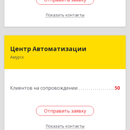
Показать контакты
Назад
Центр Автоматизации
Центр Автоматизации
Амурск
682640, Хабаровский край, Амурск г, Мира пр-
кт, дом № 55, оф.2
Подробнее
Клиентов на сопровождении
50
Отправить заявку
Отправить заявку
Показать контакты
Назад