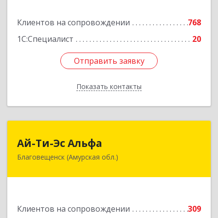
Подробнее
Клиентов на сопровождении
768
1С:Специалист
20
Отправить заявку
Отправить заявку
Показать контакты
Назад
Ай-Ти-Эс Альфа
Ай-Ти-Эс Альфа
Благовещенск (Амурская обл.)
675000, Амурская обл, Благовещенск г, Зейская
ул, дом № 134, оф.515
Подробнее
Клиентов на сопровождении
309