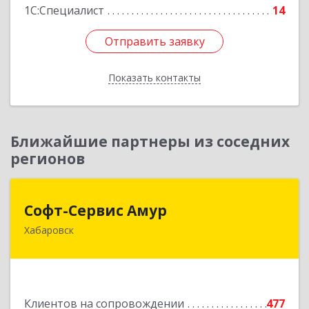
1С:Специалист
14
Отправить заявку
Отправить заявку
Показать контакты
Назад
Ближайшие партнеры из соседних
регионов
Софт-Сервис Амур
Софт-Сервис Амур
Хабаровск
680000, Хабаровский край, Хабаровск г,
Муравьева-Амурского ул., дом № 4, оф.19
Подробнее
Клиентов на сопровождении
477