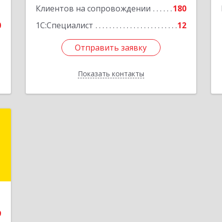
1
Клиентов на сопровождении
180
0
1С:Специалист
12
Отправить заявку
Отправить заявку
Показать контакты
Назад
и
и
и
е
9