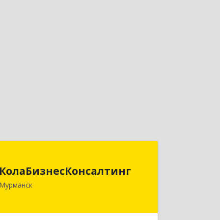
КолаБизнесКонсалтинг
КолаБизнесКонсалтинг
183074, Мурманская обл, Мурманск г,
Мурманск
Полярный Круг ул, дом № 3
Подробнее