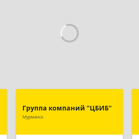
й
Группа компаний "ЦБИБ"
"
Группа компаний "ЦБИБ"
183010, Мурманская обл, Мурманск г,
Мурманск
Кирова пр-кт, дом № 17
,
0
Подробнее