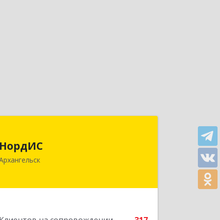
НордИС
НордИС
163071, Архангельская обл,
Архангельск
Архангельск г, Гайдара ул, дом № 55,
оф.18
Подробнее