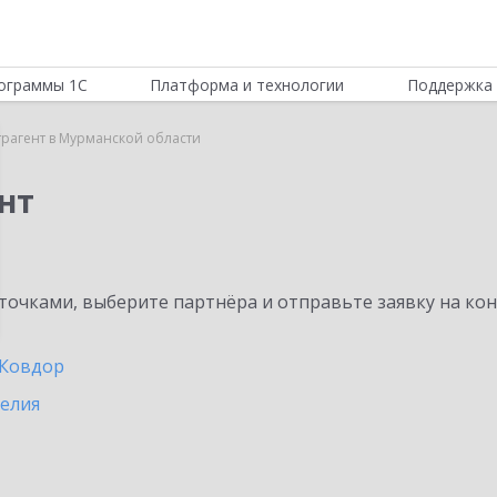
ограммы 1С
Платформа и технологии
Поддержка 
трагент в Мурманской области
нт
очками, выберите партнёра и отправьте заявку на ко
Ковдор
релия