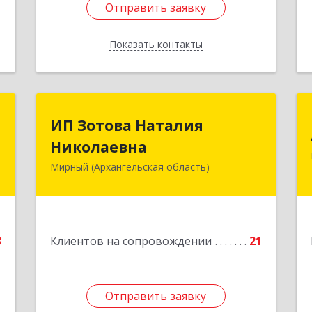
Отправить заявку
Отправить заявку
Показать контакты
Назад
С
ИП Зотова Наталия
ИП Зотова Наталия
Николаевна
Николаевна
,
№
Мирный (Архангельская область)
164170, г.Мирный, Архангельской
а
обл., ул.Советская, д.8, кв.80
е
Подробнее
3
Клиентов на сопровождении
21
Отправить заявку
Отправить заявку