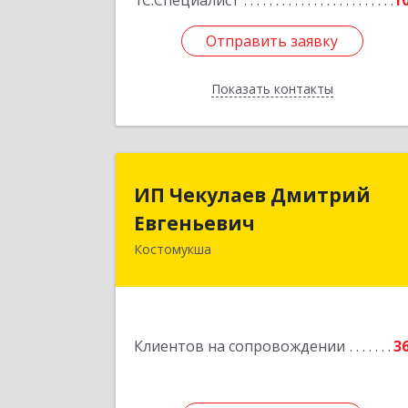
1С:Специалист
1
Отправить заявку
Отправить заявку
Показать контакты
Назад
ИП Чекулаев Дмитри
ИП Чекулаев Дмитрий
Евгеньеви
Евгеньевич
Костомукша
Подробне
Клиентов на сопровождении
3