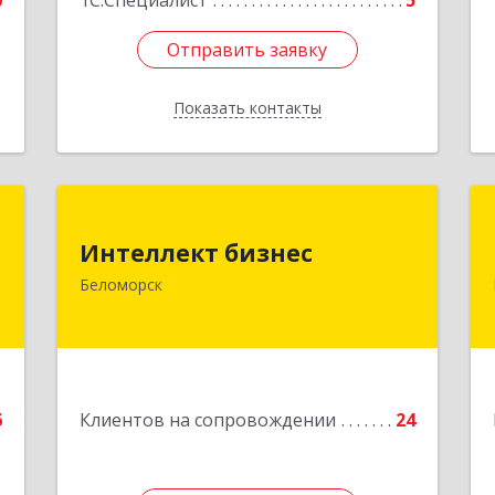
0
1С:Специалист
5
Отправить заявку
Отправить заявку
Показать контакты
Назад
й
Интеллект бизнес
ч
Интеллект бизнес
г. Беломорск, Портовое шоссе, д.1
Беломорск
Подробнее
е
6
Клиентов на сопровождении
24