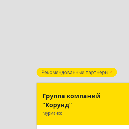
Рекомендованные партнеры
Группа компани
Группа компаний
"Корунд
"Корунд"
Мурманск
183025, Мурманская обл, Мурманск г
Тарана ул, дом № 1