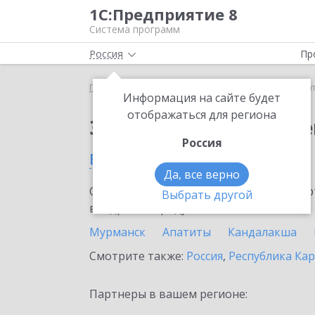
1С:Предприятие 8
Система программ
Россия
Пр
Главная
Сервисы ИТС
1С:Контрагент
1С:Кон
Информация на сайте будет
отображаться для региона
Заказать 1С:Контраге
Россия
в Мурманской области
Да, все верно
Ознакомьтесь с информационными карт
Выбрать другой
внедрение продукта.
Мурманск
Апатиты
Кандалакша
Смотрите также:
Россия
,
Республика Ка
Партнеры в вашем регионе: