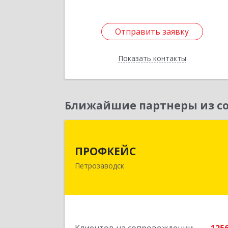
Отправить заявку
Отправить заявку
Показать контакты
Назад
Ближайшие партнеры из со
ПРОФКЕЙ
ПРОФКЕЙС
185035, Карелия Респ, Петрозаводск г
Петрозаводск
Красная ул, дом № 1
Подробне