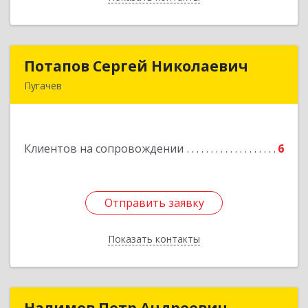
Потапов Сергей Николаевич
Потапов Сергей Николаевич
Пугачев
413 720, Пугачев, ул.Топорковская,д.153
Подробнее
Клиентов на сопровождении
6
Отправить заявку
Отправить заявку
Показать контакты
Назад