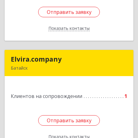
Отправить заявку
Отправить заявку
Показать контакты
Назад
Elvira.company
Elvira.company
Батайск
Подробнее
Клиентов на сопровождении
1
Отправить заявку
Отправить заявку
Показать контакты
Назад