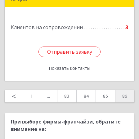
Подробнее
Клиентов на сопровождении
3
Отправить заявку
Отправить заявку
Показать контакты
Назад
<
1
...
83
84
85
86
При выборе фирмы-франчайзи, обратите
внимание на: