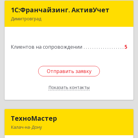
1С:Франчайзинг. АктивУчет
1С:Франчайзинг. АктивУчет
Димитровград
433505, Ульяновская обл., г. Димитровград, ул.
Западная, д. 34 - 14
Клиентов на сопровождении
5
Подробнее
Отправить заявку
Отправить заявку
Показать контакты
Назад
ТехноМастер
ТехноМастер
Калач-на-Дону
404503, Волгоградская обл, Калач-на-Дону г,