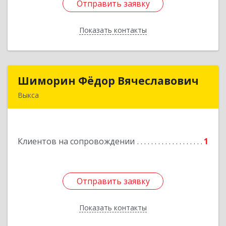
Отправить заявку
Отправить заявку
Показать контакты
Назад
Шиморин Фёдор Вячеславович
Шиморин Фёдор Вячеславович
Выкса
Подробнее
Клиентов на сопровождении
1
Отправить заявку
Отправить заявку
Показать контакты
Назад