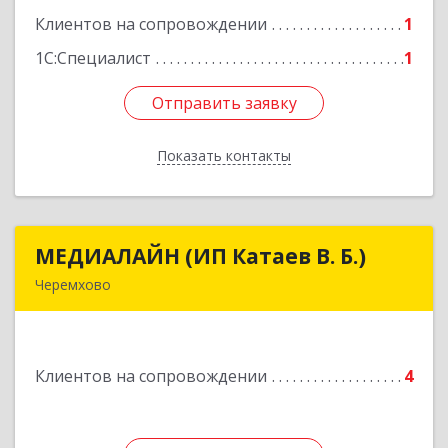
Клиентов на сопровождении
1
Подробнее
1С:Специалист
1
Отправить заявку
Отправить заявку
Показать контакты
Назад
МЕДИАЛАЙН (ИП Катаев В. Б.)
МЕДИАЛАЙН (ИП Катаев В. Б.)
Черемхово
665413, Иркутская обл, Черемхово г, Ленина ул,
дом № 5, оф.328
Клиентов на сопровождении
4
Подробнее