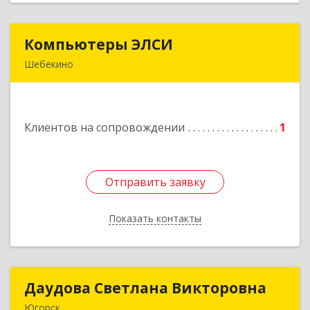
Компьютеры ЭЛСИ
Компьютеры ЭЛСИ
Шебекино
309290, Белгородская обл, Шебекино,
ул.Ленина , д.12
Клиентов на сопровождении
1
Подробнее
Отправить заявку
Отправить заявку
Показать контакты
Назад
Даудова Светлана Викторовна
Даудова Светлана Викторовна
Югорск