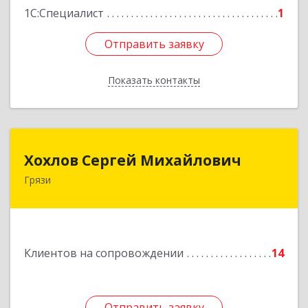
1С:Специалист
1
Отправить заявку
Отправить заявку
Показать контакты
Назад
Хохлов Сергей Михайлович
Хохлов Сергей Михайлович
Грязи
399059, Россия, Липецкая обл., г.Грязи,
ул.Рублева, д.31
Подробнее
Клиентов на сопровождении
14
Отправить заявку
Отправить заявку