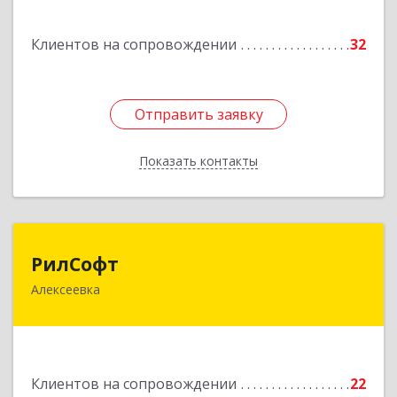
Подробнее
Клиентов на сопровождении
32
Отправить заявку
Отправить заявку
Показать контакты
Назад
РилСофт
РилСофт
Алексеевка
309850, Белгородская обл, Алексеевский р-н,
Алексеевка г, 1-й Мостовой пер, дом № 5А
Подробнее
Клиентов на сопровождении
22