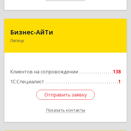
Бизнес-АйТи
Бизнес-АйТи
Липецк
398008, Липецкая обл, Липецк г, 50 лет НЛМК
ул, дом № 11, пом.18
Подробнее
Клиентов на сопровождении
138
1С:Специалист
1
Отправить заявку
Отправить заявку
Показать контакты
Назад