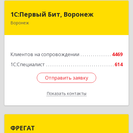
1С:Первый Бит, Воронеж
1С:Первый Бит, Воронеж
Воронеж
394006, Воронежская обл, Воронеж г, 20-летия
Октября ул, дом № 119, оф.711
Подробнее
Клиентов на сопровождении
4469
1С:Специалист
614
Отправить заявку
Отправить заявку
Показать контакты
Назад
ФРЕГАТ
ФРЕГАТ