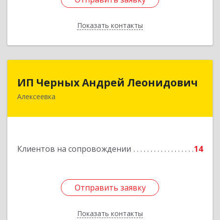
Показать контакты
Назад
ИП Черных Андрей Леонидович
ИП Черных Андрей Леонидович
Алексеевка
309850, Белгородская обл, Алексеевский р-н,
Алексеевка г, Совхозная ул, дом № 23, кв.2
Подробнее
Клиентов на сопровождении
14
Отправить заявку
Отправить заявку
Показать контакты
Назад