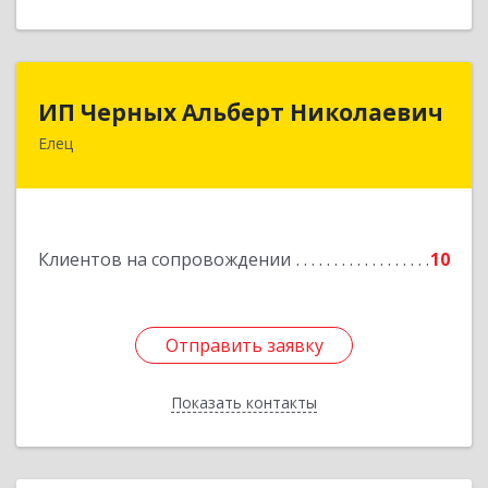
ИП Черных Альберт Николаевич
ИП Черных Альберт Николаевич
Елец
399771, Липецкая обл, Елец г, Н.Гусевой ул, 56А
Подробнее
Клиентов на сопровождении
10
Отправить заявку
Отправить заявку
Показать контакты
Назад