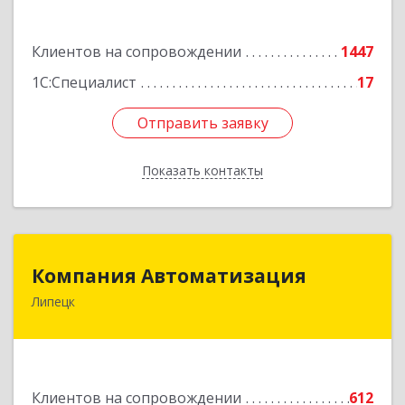
Подробнее
Клиентов на сопровождении
1447
1С:Специалист
17
Отправить заявку
Отправить заявку
Показать контакты
Назад
Компания Автоматизация
Компания Автоматизация
Липецк
398001, Липецкая обл, Липецк г, Победы пл,
дом № 8
Подробнее
Клиентов на сопровождении
612