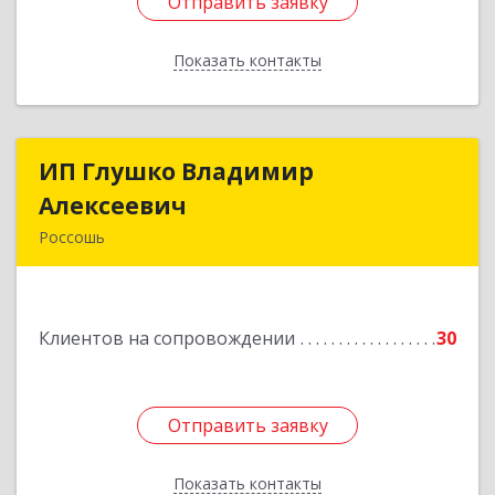
Отправить заявку
Отправить заявку
Показать контакты
Назад
ИП Глушко Владимир
ИП Глушко Владимир
Алексеевич
Алексеевич
Россошь
396650, Воронежская обл, Россошанский р-н,
Россошь г,ул Октябрьская 76 Г
Клиентов на сопровождении
30
Подробнее
Отправить заявку
Отправить заявку
Показать контакты
Назад