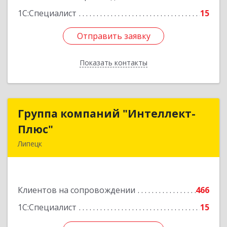
1С:Специалист
15
Отправить заявку
Отправить заявку
Показать контакты
Назад
Группа компаний "Интеллект-
Группа компаний "Интеллект-
Плюс"
Плюс"
Липецк
398024, Липецкая обл, Липецк г, Победы пл,
дом № 8, 306
Клиентов на сопровождении
466
Подробнее
1С:Специалист
15