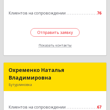
Павловск г, Цветочная ул, дом № 4/2
Клиентов на сопровождении
76
Подробнее
Отправить заявку
Отправить заявку
Показать контакты
Назад
Охременко Наталья
Охременко Наталья
Владимировна
Владимировна
Бутурлиновка
Подробнее
Клиентов на сопровождении
67