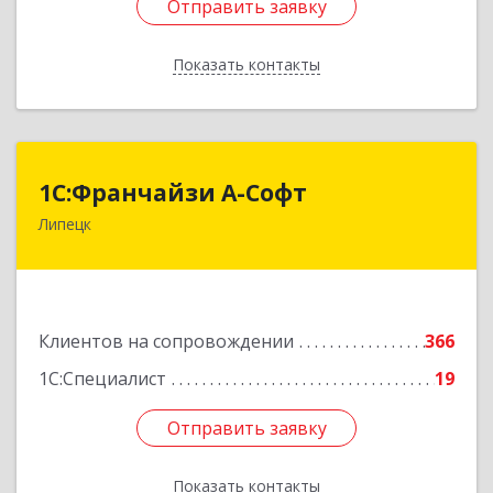
Отправить заявку
Отправить заявку
Показать контакты
Назад
1С:Франчайзи А-Софт
1С:Франчайзи А-Софт
Липецк
398059, Липецкая обл, Липецк г, Фрунзе ул,
дом № 27
Подробнее
Клиентов на сопровождении
366
1С:Специалист
19
Отправить заявку
Отправить заявку
Показать контакты
Назад