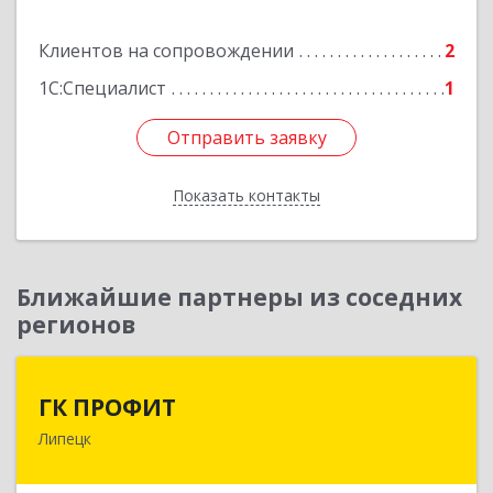
Подробнее
Клиентов на сопровождении
2
1С:Специалист
1
Отправить заявку
Отправить заявку
Показать контакты
Назад
Ближайшие партнеры из соседних
регионов
ГК ПРОФИТ
ГК ПРОФИТ
Липецк
398001, Липецкая обл, Липецк г, Советская ул,
дом № 66Б, пом.8