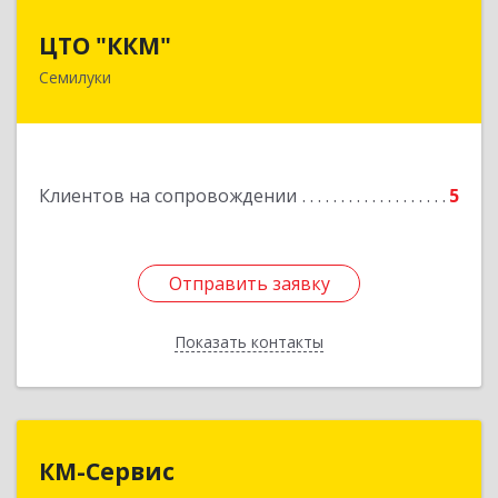
ЦТО "ККМ"
ЦТО "ККМ"
Семилуки
Подробнее
Клиентов на сопровождении
5
Отправить заявку
Отправить заявку
Показать контакты
Назад
КМ-Сервис
КМ-Сервис