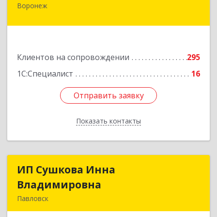
Воронеж
394006, Воронежская обл, Воронеж г,
Бахметьева ул, дом № 2Б, пом.I, офис 220
Подробнее
Клиентов на сопровождении
295
1С:Специалист
16
Отправить заявку
Отправить заявку
Показать контакты
Назад
ИП Сушкова Инна
ИП Сушкова Инна
Владимировна
Владимировна
Павловск
396420, Воронежская обл, Павловский р-н,