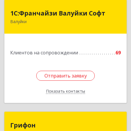
1С:Франчайзи Валуйки Софт
1С:Франчайзи Валуйки Софт
Валуйки
309996, Белгородская обл, Валуйки г, Горького,
дом № 21, кв.21
Подробнее
Клиентов на сопровождении
69
Отправить заявку
Отправить заявку
Показать контакты
Назад
Грифон
Грифон