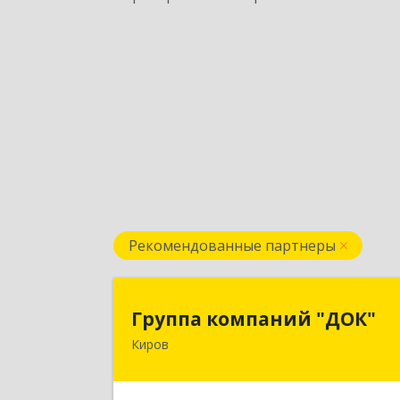
Рекомендованные партнеры
Группа компаний "ДОК
Группа компаний "ДОК"
Киров
610017, Кировская обл, Киров г
Горького ул, дом № 1