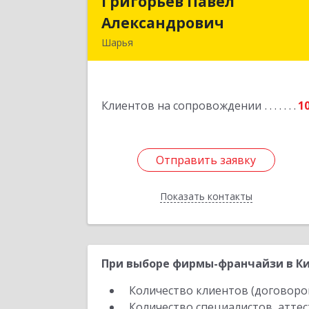
Григорьев Павел
Григорьев Паве
Александрович
Александрови
Шарья
157505, Костромская область, горо
Шарья, улица Краснухина, дом 6
Клиентов на сопровождении
1
Подробне
Отправить заявку
Отправить заявку
Показать контакты
Назад
При выборе фирмы-франчайзи в Ки
Количество клиентов (договоро
Количество специалистов, атте