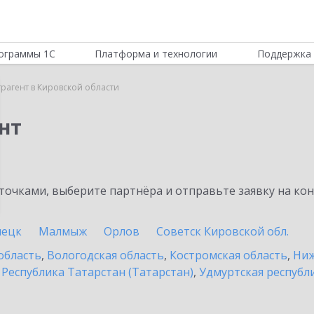
ограммы 1С
Платформа и технологии
Поддержка 
трагент в Кировской области
нт
очками, выберите партнёра и отправьте заявку на ко
пецк
Малмыж
Орлов
Советск Кировской обл.
область
,
Вологодская область
,
Костромская область
,
Ниж
,
Республика Татарстан (Татарстан)
,
Удмуртская республ