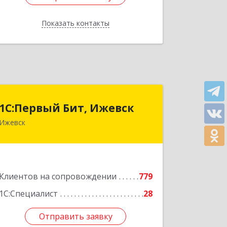
Показать контакты
Назад
1С:Первый Бит, Ижевск
1С:Первый Бит, Ижевск
Ижевск
426008, Удмуртская Респ, Ижевск г,
Коммунаров ул, дом № 234
Подробнее
Клиентов на сопровождении
779
1С:Специалист
28
Отправить заявку
Отправить заявку