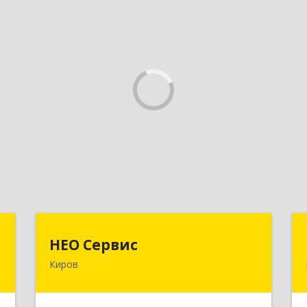
"
НЕО Сервис
НЕО Сервис
Киров
,
610045, Кировская обл, Киров г,
7
Ульяновская ул, дом № 36