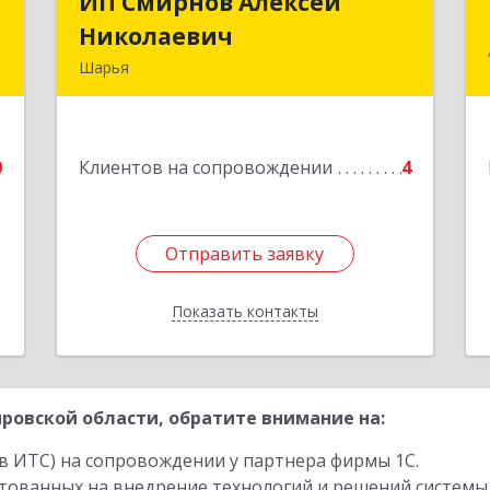
л
ИП Смирнов Алексей
ИП Смирнов Алексей
ч
Николаевич
Николаевич
Шарья
д
Подробнее
.
0
Клиентов на сопровождении
4
е
Отправить заявку
Отправить заявку
Показать контакты
Назад
ровской области, обратите внимание на:
в ИТС) на сопровождении у партнера фирмы 1С.
стованных на внедрение технологий и решений системы