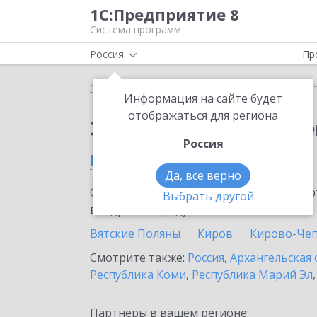
1С:Предприятие 8
Система программ
Россия
Пр
Главная
Сервисы ИТС
1С:Контрагент
1С:Кон
Информация на сайте будет
отображаться для региона
Заказать 1С:Контраге
Россия
в Кировской области
Да, все верно
Ознакомьтесь с информационными карт
Выбрать другой
внедрение продукта.
Вятские Поляны
Киров
Кирово-Че
Смотрите также:
Россия
,
Архангельская 
Республика Коми
,
Республика Марий Эл
Партнеры в вашем регионе: