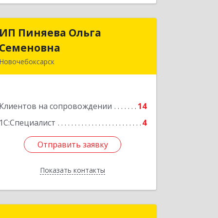
ИП Пиняева Ольга
ИП Пиняева Ольга
Семеновна
Семеновна
Новочебоксарск
429965, Чувашская Республика -
Чувашия, Новочебоксарск г,
Пионерская ул, дом № 2, корпус 2,
Клиентов на сопровождении
кв.141
14
1С:Специалист
4
Подробнее
Отправить заявку
Отправить заявку
Показать контакты
Назад