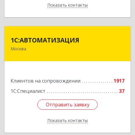
Показать контакты
Назад
1С:АВТОМАТИЗАЦИЯ
1С:АВТОМАТИЗАЦИЯ
Москва
111024, Москва г, Энтузиастов 1-я ул, дом №
12А
Подробнее
Клиентов на сопровождении
1917
1С:Специалист
37
Отправить заявку
Отправить заявку
Показать контакты
Назад