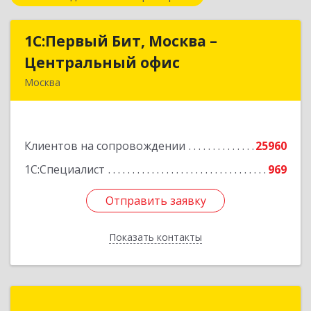
1С:Первый Бит, Москва –
1С:Первый Бит, Москва –
Центральный офис
Центральный офис
Москва
г. Москва, ул. Воронцовская, д. 35Б, корп 2
Подробнее
Клиентов на сопровождении
25960
1С:Специалист
969
Отправить заявку
Отправить заявку
Показать контакты
Назад
1С-РАРУС