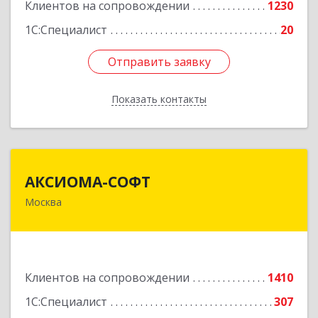
Клиентов на сопровождении
1230
1С:Специалист
20
Отправить заявку
Отправить заявку
Показать контакты
Назад
АКСИОМА-СОФТ
АКСИОМА-СОФТ
Москва
105066, Москва г, вн.тер.г. муниципальный
округ Басманный, Нижняя Красносельская ул,
дом № 35, строение 64, пом.12/7
Подробнее
Клиентов на сопровождении
1410
1С:Специалист
307