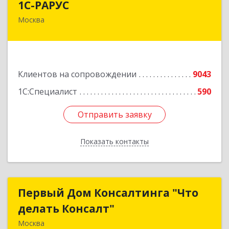
1С-РАРУС
Москва
127434, Москва г, Дмитровское ш, дом № 9Б
Подробнее
Клиентов на сопровождении
9043
1С:Специалист
590
Отправить заявку
Отправить заявку
Показать контакты
Назад
Первый Дом Консалтинга "Что
Первый Дом Консалтинга "Что
делать Консалт"
делать Консалт"
Москва