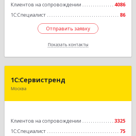
Клиентов на сопровождении
4086
1С:Специалист
86
Отправить заявку
Отправить заявку
Показать контакты
Назад
1С:Сервистренд
1С:Сервистренд
Москва
107023, Москва г, Семёновский пер, дом № 15,
этаж 6, пом.I, ком.4
Подробнее
Клиентов на сопровождении
3325
1С:Специалист
75