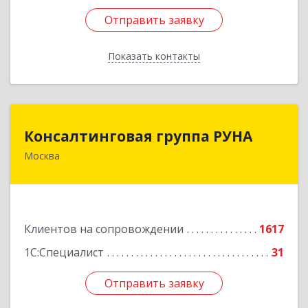
Отправить заявку
Отправить заявку
Показать контакты
Назад
Консалтинговая группа РУНА
Консалтинговая группа РУНА
Москва
117218, Москва г, Кржижановского ул, дом №
29, корпус 1
Подробнее
Клиентов на сопровождении
1617
1С:Специалист
31
Отправить заявку
Отправить заявку