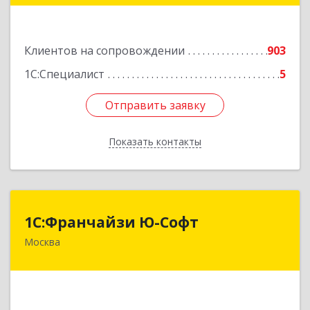
Подробнее
Клиентов на сопровождении
903
1С:Специалист
5
Отправить заявку
Отправить заявку
Показать контакты
Назад
1С:Франчайзи Ю-Софт
1С:Франчайзи Ю-Софт
Москва
117149, Москва г, вн.тер.г. муниципальный
округ Зюзино, Азовская ул, дом № 6, корпус 3
Подробнее