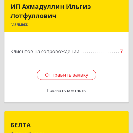
ИП Ахмадуллин Ильгиз
ИП Ахмадуллин Ильгиз
Лотфуллович
Лотфуллович
Малмыж
612920, Кировская обл, г.Малмыж, ул.Ленина, 27
оф.1
Клиентов на сопровождении
7
Подробнее
Отправить заявку
Отправить заявку
Показать контакты
Назад
БЕЛТА
БЕЛТА