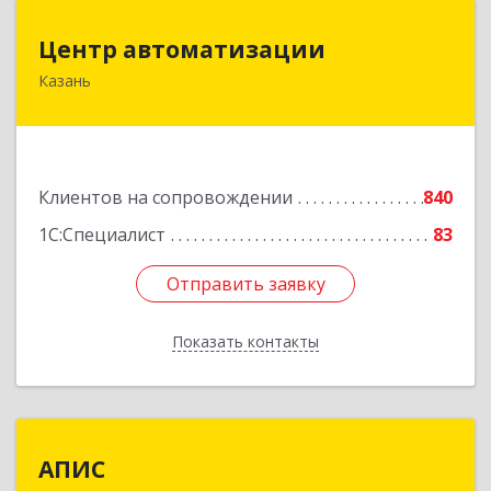
Центр автоматизации
Центр автоматизации
Казань
420133, Татарстан Респ, Казань г, Ямашева пр-
кт, дом № 92
Подробнее
Клиентов на сопровождении
840
1С:Специалист
83
Отправить заявку
Отправить заявку
Показать контакты
Назад
АПИС
АПИС