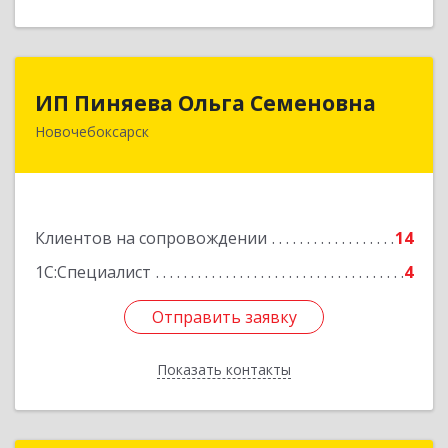
ИП Пиняева Ольга Семеновна
ИП Пиняева Ольга Семеновна
Новочебоксарск
429965, Чувашская Республика - Чувашия,
Новочебоксарск г, Пионерская ул, дом № 2,
корпус 2, кв.141
Подробнее
Клиентов на сопровождении
14
1С:Специалист
4
Отправить заявку
Отправить заявку
Показать контакты
Назад