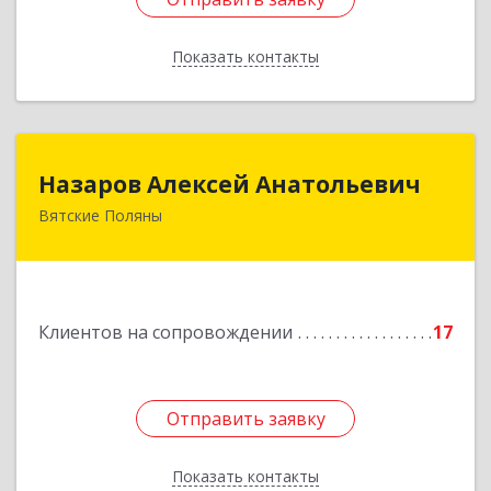
Показать контакты
Назад
Назаров Алексей Анатольевич
Назаров Алексей Анатольевич
Вятские Поляны
612964,Кировская обл,город Вятские Поляны
г.о.,Вятские Поляны г,Кирова ул,д. 8,кв. 55
Подробнее
Клиентов на сопровождении
17
Отправить заявку
Отправить заявку
Показать контакты
Назад