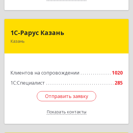
1С-Рарус Казань
1С-Рарус Казань
Казань
420088, Татарстан Респ, Казань г, Победы пр-
кт, дом № 159
Подробнее
Клиентов на сопровождении
1020
1С:Специалист
285
Отправить заявку
Отправить заявку
Показать контакты
Назад