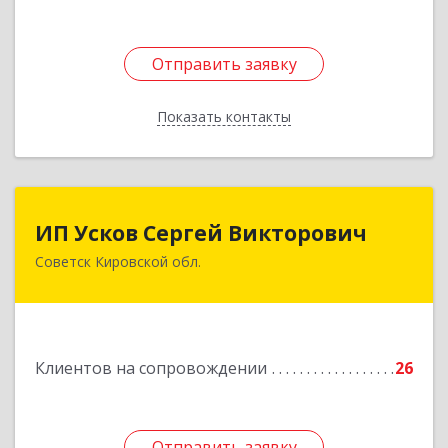
Отправить заявку
Отправить заявку
Показать контакты
Назад
ИП Усков Сергей Викторович
ИП Усков Сергей Викторович
Советск Кировской обл.
613340, Кировская обл, Советск г, Дружбы ул,
дом № 29
Подробнее
Клиентов на сопровождении
26
Отправить заявку
Отправить заявку