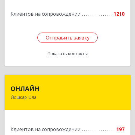
Подробнее
Клиентов на сопровождении
1210
Отправить заявку
Отправить заявку
Показать контакты
Назад
ОНЛАЙН
ОНЛАЙН
Йошкар-Ола
424000, Марий Эл Респ, Йошкар-Ола г,
Комсомольская ул, дом № 132, пом.III
Подробнее
Клиентов на сопровождении
197