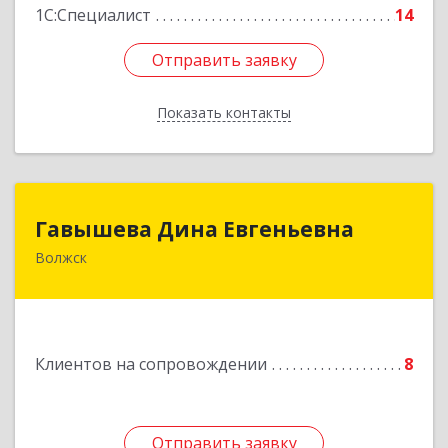
1С:Специалист
14
Отправить заявку
Отправить заявку
Показать контакты
Назад
Гавышева Дина Евгеньевна
Гавышева Дина Евгеньевна
Волжск
Подробнее
Клиентов на сопровождении
8
Отправить заявку
Отправить заявку