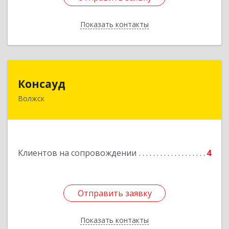
Показать контакты
Назад
Консауд
Консауд
Волжск
425005, Марий Эл респ, Волжск г, Пролетарская
ул, дом 4А, офис 21
Подробнее
Клиентов на сопровождении
4
Отправить заявку
Отправить заявку
Показать контакты
Назад