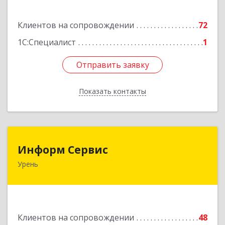
Подробнее
Клиентов на сопровождении
72
1С:Специалист
1
Отправить заявку
Отправить заявку
Показать контакты
Назад
Информ Сервис
Информ Сервис
Урень
606800, Нижегородская обл, Уренский р-н,
Урень г, Ленина ул, дом № 95 А
Подробнее
Клиентов на сопровождении
48