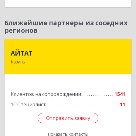
Ближайшие партнеры из соседних
регионов
АЙТАТ
АЙТАТ
Казань
420097, Татарстан Респ, г.о. город Казань,
Казань г, Лейтенанта Шмидта ул, дом № 35А,
пом.203
Подробнее
Клиентов на сопровождении
1541
1С:Специалист
11
Отправить заявку
Отправить заявку
Показать контакты
Назад