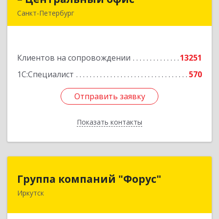
Санкт-Петербург
г.Санкт-Петербург, Невский проспект, 10
Подробнее
Клиентов на сопровождении
13251
1С:Специалист
570
Отправить заявку
Отправить заявку
Показать контакты
Назад
Группа компаний "Форус"
Группа компаний "Форус"
Иркутск
664007, Иркутская обл, Иркутск г, Ямская ул,
дом № 1, корпус 1, оф.1