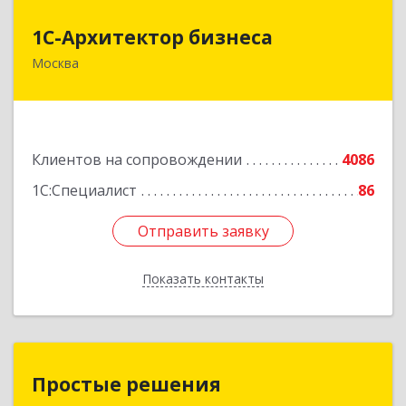
1С-Архитектор бизнеса
1С-Архитектор бизнеса
Москва
115114, Москва г, Кожевнический 2-й пер, дом
№ 12, строение 2, этаж 2,пом.XII, ком.6
Подробнее
Клиентов на сопровождении
4086
1С:Специалист
86
Отправить заявку
Отправить заявку
Показать контакты
Назад
Простые решения
Простые решения