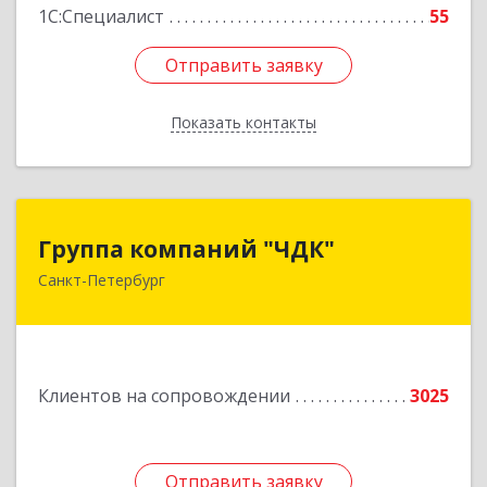
1С:Специалист
55
Отправить заявку
Отправить заявку
Показать контакты
Назад
Группа компаний "ЧДК"
Группа компаний "ЧДК"
Санкт-Петербург
191119, Санкт-Петербург г, вн.тер.г.
муниципальный округ Владимирский округ,
Лиговский пр-кт, дом № 123, литера А, пом.5-Н
Подробнее
Клиентов на сопровождении
3025
Отправить заявку
Отправить заявку