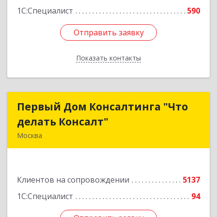
1С:Специалист
590
Отправить заявку
Отправить заявку
Показать контакты
Назад
Первый Дом Консалтинга "Что
Первый Дом Консалтинга "Что
делать Консалт"
делать Консалт"
Москва
127083, Москва г, Мишина ул, дом № 56
Подробнее
Клиентов на сопровождении
5137
1С:Специалист
94