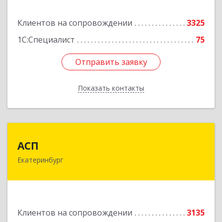
Подробнее
Клиентов на сопровождении
3325
1С:Специалист
75
Отправить заявку
Отправить заявку
Показать контакты
Назад
АСП
АСП
Екатеринбург
620075, Свердловская обл, Екатеринбург г,
Карла Либкнехта ул, строение 22, оф.521
Подробнее
Клиентов на сопровождении
3135