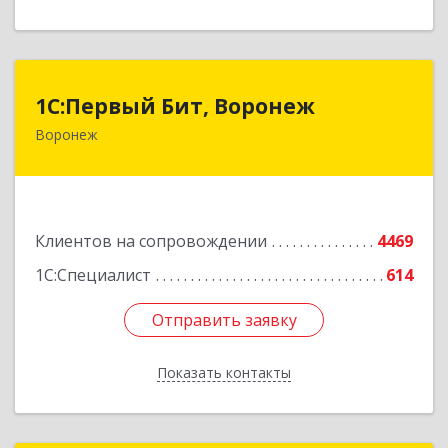
1С:Первый Бит, Воронеж
1С:Первый Бит, Воронеж
Воронеж
394006, Воронежская обл, Воронеж г, 20-летия
Октября ул, дом № 119, оф.711
Подробнее
Клиентов на сопровождении
4469
1С:Специалист
614
Отправить заявку
Отправить заявку
Показать контакты
Назад