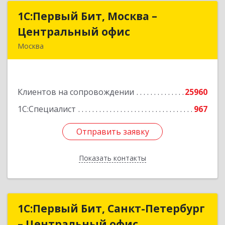
1С:Первый Бит, Москва –
1С:Первый Бит, Москва –
Центральный офис
Центральный офис
Москва
г. Москва, ул. Воронцовская, д. 35Б, корп 2
Подробнее
Клиентов на сопровождении
25960
1С:Специалист
967
Отправить заявку
Отправить заявку
Показать контакты
Назад
1С:Первый Бит, Санкт-Петербург
1С:Первый Бит, Санкт-Петербург
– Центральный офис
– Центральный офис