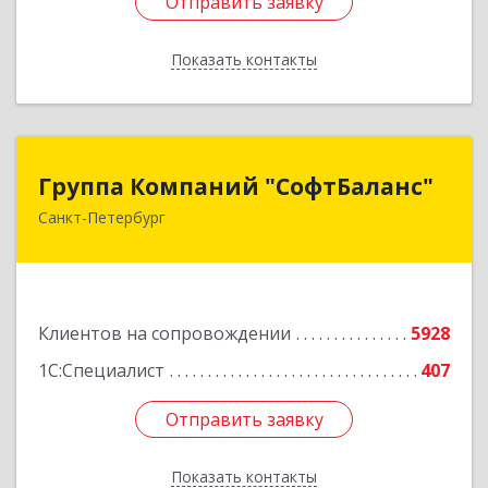
Отправить заявку
Отправить заявку
Показать контакты
Назад
Группа Компаний "СофтБаланс"
Группа Компаний "СофтБаланс"
Санкт-Петербург
195112, Санкт-Петербург г, Заневский пр-кт,
дом № 30, корпус 2, литера А
Подробнее
Клиентов на сопровождении
5928
1С:Специалист
407
Отправить заявку
Отправить заявку
Показать контакты
Назад