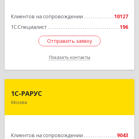
Подробнее
Клиентов на сопровождении
10127
1С:Специалист
196
Отправить заявку
Отправить заявку
Показать контакты
Назад
1С-РАРУС
1С-РАРУС
Москва
127434, Москва г, Дмитровское ш, дом № 9Б
Подробнее
Клиентов на сопровождении
9043