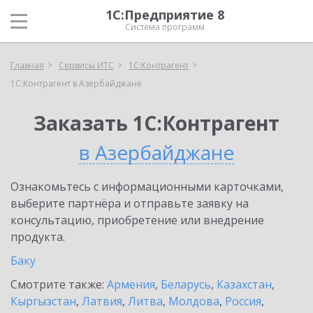
1С:Предприятие 8
Система программ
Главная
Сервисы ИТС
1С:Контрагент
1С:Контрагент в Азербайджане
Заказать 1С:Контрагент
в Азербайджане
Ознакомьтесь с информационными карточками,
выберите партнёра и отправьте заявку на
консультацию, приобретение или внедрение
продукта.
Баку
Смотрите также:
Армения
,
Беларусь
,
Казахстан
,
Кыргызстан
,
Латвия
,
Литва
,
Молдова
,
Россия
,