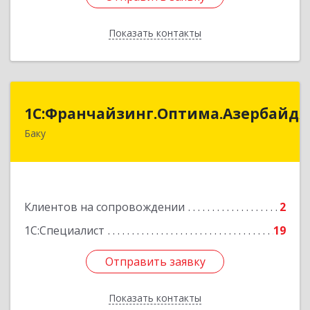
Показать контакты
Назад
:Франчайзинг.Оптима.Азербайджан
1С:Франчайзинг.Оптима.Азербайд
Баку
Азербайджан, Баку, AZ1075, улица Ахмед
Раджабли 156, Пентхаус 63
Подробнее
Клиентов на сопровождении
2
1С:Специалист
19
Отправить заявку
Отправить заявку
Показать контакты
Назад