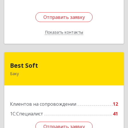
Отправить заявку
Отправить заявку
Показать контакты
Назад
Best Soft
Best Soft
Баку
Азербайджан, Баку, AZ1029, Пр. Г. Алиева 95,
Qafqaz Business Center
Подробнее
Клиентов на сопровождении
12
1С:Специалист
41
Отправить заявку
Отправить заявку