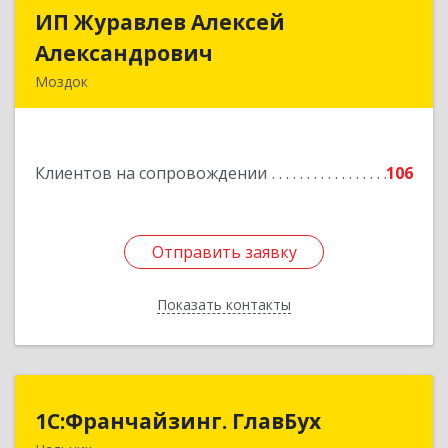
ИП Журавлев Алексей
ИП Журавлев Алексей
Александрович
Александрович
Моздок
363750, Северная Осетия - Алания Респ, Моздок
г, Кирова ул, дом № 41
Клиентов на сопровождении
106
Подробнее
Отправить заявку
Отправить заявку
Показать контакты
Назад
1С:Франчайзинг. ГлавБух
1С:Франчайзинг. ГлавБух