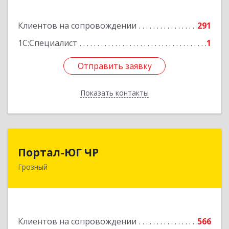
Подробнее
Клиентов на сопровождении
291
1С:Специалист
1
Отправить заявку
Отправить заявку
Показать контакты
Назад
Портал-ЮГ ЧР
Портал-ЮГ ЧР
Грозный
364906, Чеченская Респ, Грозный г, Путина пр-
кт, дом № 30
Подробнее
Клиентов на сопровождении
566