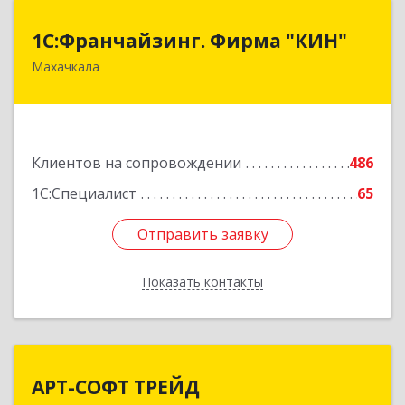
1С:Франчайзинг. Фирма "КИН"
1С:Франчайзинг. Фирма "КИН"
Махачкала
367030, Дагестан Респ, Махачкала г, И.Казака
ул, дом № 31
Подробнее
Клиентов на сопровождении
486
1С:Специалист
65
Отправить заявку
Отправить заявку
Показать контакты
Назад
АРТ-СОФТ ТРЕЙД
АРТ-СОФТ ТРЕЙД