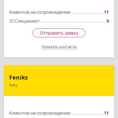
Подробнее
Клиентов на сопровождении
11
1С:Специалист
9
Отправить заявку
Отправить заявку
Показать контакты
Назад
Feniks
Feniks
Баку
AZ1029, Азербайджан, г.Баку, пр. Г. Алиева 187Б,
корпус С, офис 606
Подробнее
Клиентов на сопровождении
11