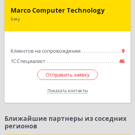
Marco Computer Technology
Marco Computer Technology
Баку
370010, Баку, Азербайджан, ул.Низами, 125/26
Подробнее
Клиентов на сопровождении
9
1С:Специалист
46
Отправить заявку
Отправить заявку
Показать контакты
Назад
Ближайшие партнеры из соседних
регионов