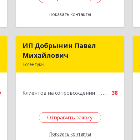
Показать контакты
Назад
а
ИП Добрынин Павел
ИП Добрынин Павел
ч
Михайлович
Михайлович
Ессентуки
,
Подробнее
я
0
0
Клиентов на сопровождении
38
е
Отправить заявку
Отправить заявку
Показать контакты
Назад