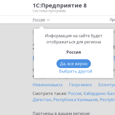
1С:Предприятие 8
Система программ
Россия
Пр
Главная
Сервисы ИТС
1С:Контрагент
1С:Кон
Информация на сайте будет
отображаться для региона
Заказать 1С:Контраге
Россия
в Ставропольском кра
Да, все верно
Ознакомьтесь с информационными карт
Выбрать другой
внедрение продукта.
Невинномысск
Георгиевск
Ессенту
Смотрите также:
Россия
,
Кабардино-Бал
Дагестан
,
Республика Калмыкия
,
Республ
Партнеры в вашем регионе: