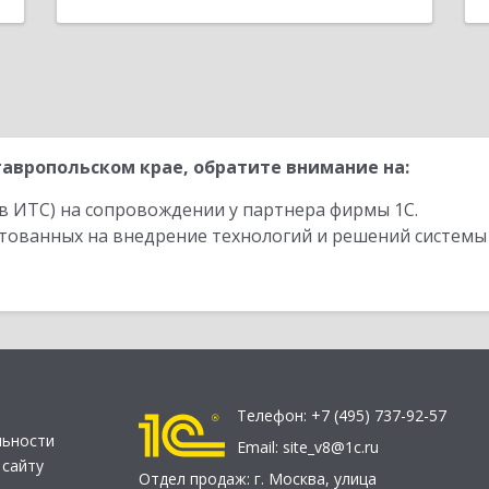
авропольском крае, обратите внимание на:
в ИТС) на сопровождении у партнера фирмы 1С.
стованных на внедрение технологий и решений системы
Телефон:
+7 (495) 737-92-57
льности
Email:
site_v8@1c.ru
 сайту
Отдел продаж:
г. Москва
,
улица