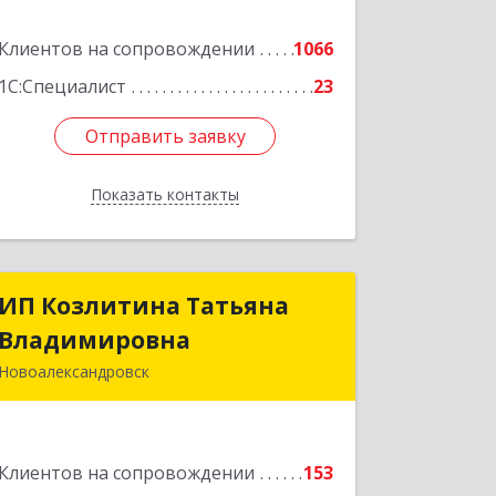
Подробнее
Клиентов на сопровождении
1066
1С:Специалист
23
Отправить заявку
Отправить заявку
Показать контакты
Назад
ИП Козлитина Татьяна
ИП Козлитина Татьяна
Владимировна
Владимировна
Новоалександровск
356000, Ставропольский край,
Новоалександровск г, Гайдара пер,
дом № 25
Клиентов на сопровождении
153