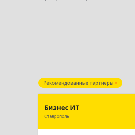
Рекомендованные партнеры
Бизнес И
Бизнес ИТ
Ставрополь
355035, Ставропольский край
Ставрополь г, 1 Промышленная ул
дом № 3, корпус 