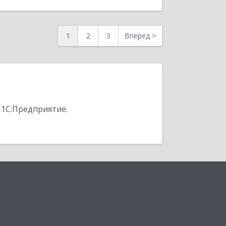
1
2
3
Вперед
>
 1С:Предприятие.