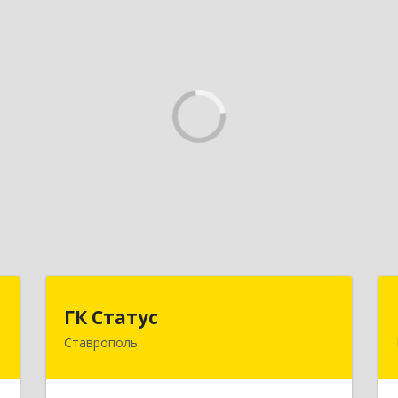
Т
ГК Статус
ГК Статус
Ставрополь
,
355002, Ставропольский край,
,
Ставрополь г, Лермонтова ул, дом №
А
187