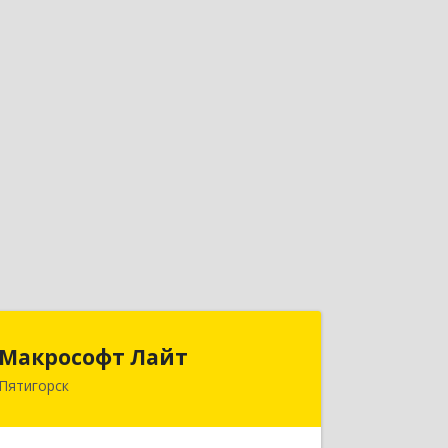
Макрософт Лайт
Макрософт Лайт
Пятигорск
357501, Ставропольский край,
Пятигорск г, Коста Хетагурова ул, дом
№ 4