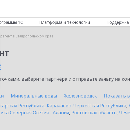
ограммы 1С
Платформа и технологии
Поддержка 
трагент в Ставропольском крае
нт
е
очками, выберите партнёра и отправьте заявку на ко
ки
Минеральные воды
Железноводск
Показать 
карская Республика
,
Карачаево-Черкесская Республика
,
ика Северная Осетия - Алания
,
Ростовская область
,
Чече