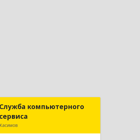
Служба компьютерного
Служба компьютерного
сервиса
сервиса
Касимов
391300, Рязанская обл., г.Касимов,
ул.Советская 136