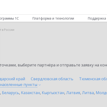
ограммы 1С
Платформа и технологии
Поддержка 
т в России
очками, выберите партнёра и отправьте заявку на ко
дарский край
Свердловская область
Тюменская об
 населенные
пункты
,
Беларусь
,
Казахстан
,
Кыргызстан
,
Латвия
,
Литва
,
Молд