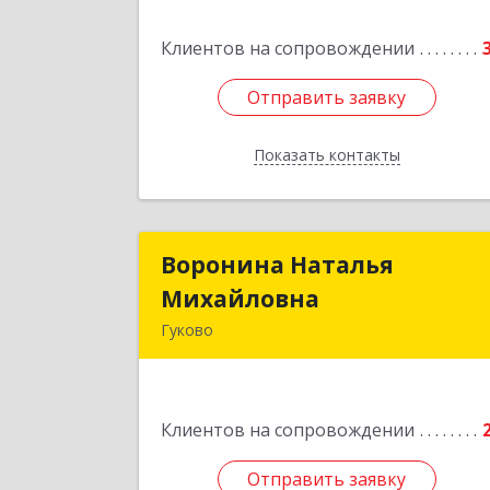
Клиентов на сопровождении
Подробне
Отправить заявку
Отправить заявку
Показать контакты
Назад
Воронина Наталья
Воронина Наталь
Михайловна
Михайловн
Гуково
Подробне
Клиентов на сопровождении
Отправить заявку
Отправить заявку