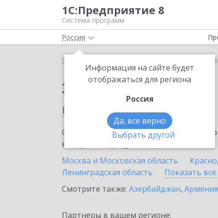
1С:Предприятие 8
Система программ
Россия
Пр
Главная
Сервисы ИТС
1С-Коннект
1С-Коннек
Информация на сайте будет
отображаться для региона
Заказать 1С-Коннект
Россия
в России
Да, все верно
Ознакомьтесь с информационными карт
Выбрать другой
внедрение продукта.
Москва и Московская область
Красно
Ленинградская область
Показать все
Смотрите также:
Азербайджан
,
Армения
Партнеры в вашем регионе: