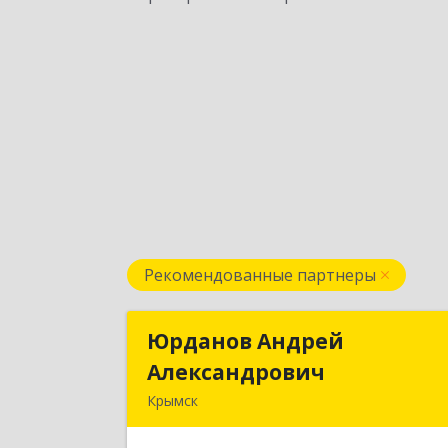
Рекомендованные партнеры
Юрданов Андрей
Юрданов Андре
Александрович
Александрови
Крымск
353384 Краснодарский край г. Крымс
ул. Юбилейная 