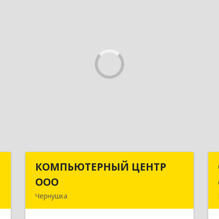
й
КОМПЬЮТЕРНЫЙ ЦЕНТР
КОМПЬЮТЕРНЫЙ ЦЕНТР
ч
ООО
ООО
Чернушка
к
617830, Пермский край г. Чернушка,
8
ул. Коммунистическая, д. 9