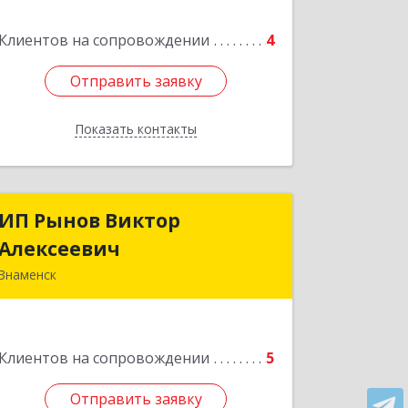
Клиентов на сопровождении
4
Подробнее
Отправить заявку
Отправить заявку
Показать контакты
Назад
ИП Рынов Виктор
ИП Рынов Виктор
Алексеевич
Алексеевич
Знаменск
Подробнее
Клиентов на сопровождении
5
Отправить заявку
Отправить заявку