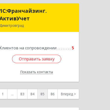
1С:Франчайзинг.
1С:Франчайзинг.
АктивУчет
АктивУчет
Димитровград
433505, Ульяновская обл., г.
Димитровград, ул. Западная, д. 34 - 14
Клиентов на сопровождении
5
Подробнее
Отправить заявку
Отправить заявку
Показать контакты
Назад
1
...
83
84
85
86
Вперед
>