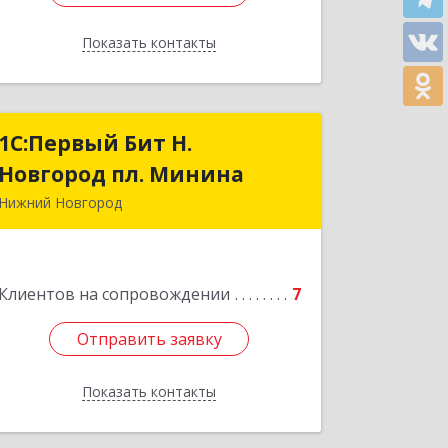
Показать контакты
Назад
1С:Первый Бит Н.
1С:Первый Бит Н.
Новгород пл. Минина
Новгород пл. Минина
Нижний Новгород
603005, Нижегородская обл, Нижний
Новгород г, Ульянова ул, дом №
26/11, пом.7, оф.28а
Клиентов на сопровождении
7
Подробнее
Отправить заявку
Отправить заявку
Показать контакты
Назад