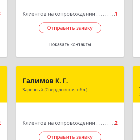
3
Клиентов на сопровождении
1
е
Подробнее
Отправить заявку
Отправить заявку
Показать контакты
Назад
я
Галимов К. Г.
Галимов К. Г.
а
Заречный (Свердловская обл.)
Свердловская обл, г. Заречный, ул.
Кузнецова, д.24, оф.72
е
Подробнее
2
Клиентов на сопровождении
2
Отправить заявку
Отправить заявку