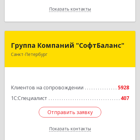
Показать контакты
Назад
Группа Компаний "СофтБаланс"
Группа Компаний "СофтБаланс"
Санкт-Петербург
195112, Санкт-Петербург г, Заневский пр-кт,
дом № 30, корпус 2, литера А
Подробнее
Клиентов на сопровождении
5928
1С:Специалист
407
Отправить заявку
Отправить заявку
Показать контакты
Назад