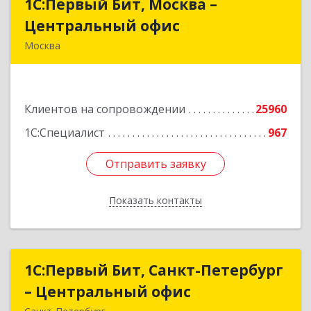
1С:Первый Бит, Москва –
1С:Первый Бит, Москва –
Центральный офис
Центральный офис
Москва
г. Москва, ул. Воронцовская, д. 35Б, корп 2
Подробнее
Клиентов на сопровождении
25960
1С:Специалист
967
Отправить заявку
Отправить заявку
Показать контакты
Назад
1С:Первый Бит, Санкт-Петербург
1С:Первый Бит, Санкт-Петербург
– Центральный офис
– Центральный офис