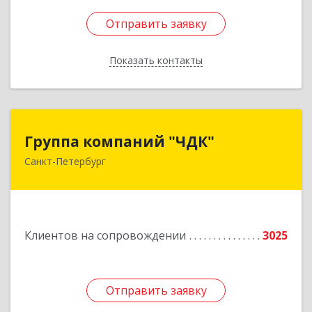
Отправить заявку
Отправить заявку
Показать контакты
Назад
Группа компаний "ЧДК"
Группа компаний "ЧДК"
Санкт-Петербург
191119, Санкт-Петербург г, вн.тер.г.
муниципальный округ Владимирский округ,
Лиговский пр-кт, дом № 123, литера А, пом.5-Н
Подробнее
Клиентов на сопровождении
3025
Отправить заявку
Отправить заявку