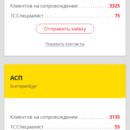
Клиентов на сопровождении
3325
1С:Специалист
75
Отправить заявку
Отправить заявку
Показать контакты
Назад
АСП
АСП
Екатеринбург
620075, Свердловская обл, Екатеринбург г,
Карла Либкнехта ул, строение 22, оф.521
Подробнее
Клиентов на сопровождении
3135
1С:Специалист
55