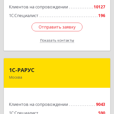
Клиентов на сопровождении
10127
1С:Специалист
196
Отправить заявку
Отправить заявку
Показать контакты
Назад
1С-РАРУС
1С-РАРУС
Москва
127434, Москва г, Дмитровское ш, дом № 9Б
Подробнее
Клиентов на сопровождении
9043
1С:Специалист
590