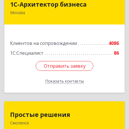
1С-Архитектор бизнеса
Москва
115114, Москва г, Кожевнический 2-й пер, дом
№ 12, строение 2, этаж 2,пом.XII, ком.6
Подробнее
Клиентов на сопровождении
4086
1С:Специалист
86
Отправить заявку
Отправить заявку
Показать контакты
Назад
Простые решения
Простые решения
Смоленск
214015, Смоленская обл, Смоленск г, Большая