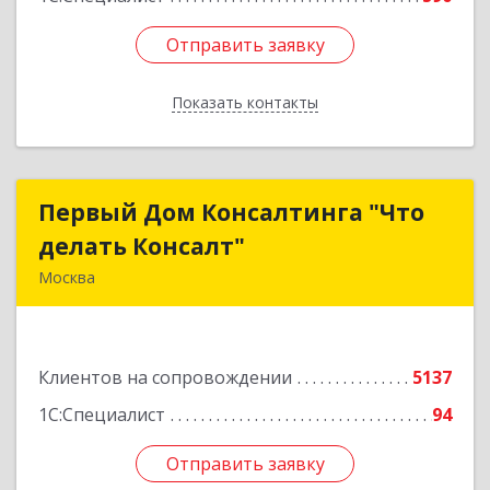
Отправить заявку
Отправить заявку
Показать контакты
Назад
Первый Дом Консалтинга "Что
Первый Дом Консалтинга "Что
делать Консалт"
делать Консалт"
Москва
127083, Москва г, Мишина ул, дом № 56
Подробнее
Клиентов на сопровождении
5137
1С:Специалист
94
Отправить заявку
Отправить заявку