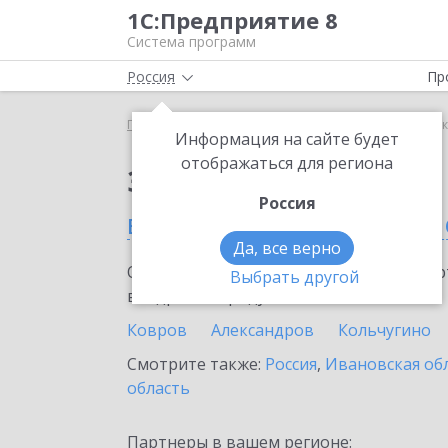
1С:Предприятие 8
Система программ
Россия
Пр
Главная
Сервисы ИТС
1С-Коннект
1С-Коннек
Информация на сайте будет
отображаться для региона
Заказать 1С-Коннект
Россия
во Владимирской обла
Да, все верно
Ознакомьтесь с информационными карт
Выбрать другой
внедрение продукта.
Ковров
Александров
Кольчугино
Смотрите также:
Россия
,
Ивановская об
область
Партнеры в вашем регионе: