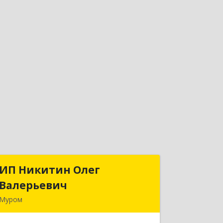
ИП Никитин Олег
ИП Никитин Олег
Валерьевич
Валерьевич
Муром
602267, Владимирская обл, Муром г,
Коммунистическая ул., дом № 36