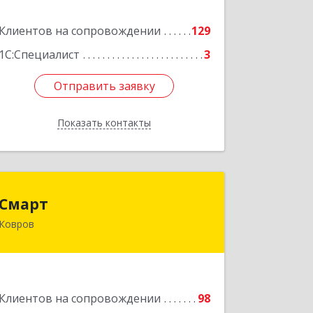
Клиентов на сопровождении
129
Подробнее
1С:Специалист
3
Отправить заявку
Отправить заявку
Показать контакты
Назад
Смарт
Смарт
Ковров
601900, Владимирская обл, Ковров г,
Труда ул, дом № 4, строение 99, оф.42
Подробнее
Клиентов на сопровождении
98