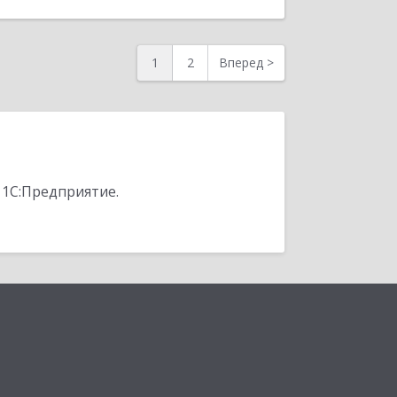
1
2
Вперед
>
 1С:Предприятие.