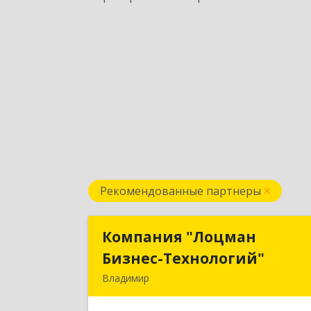
Рекомендованные партнеры
Компания "Лоцман
Компания "Лоцма
Бизнес-Технологий"
Бизнес-Технологий
Владимир
600015, Владимирская обл, Владими
г, Чайковского ул, дом № 40А, оф.2