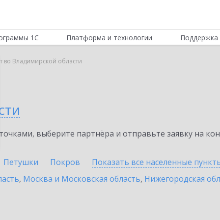
ограммы 1С
Платформа и технологии
Поддержка 
т во Владимирской области
сти
очками, выберите партнёра и отправьте заявку на ко
Петушки
Покров
Показать все населенные
пункт
ласть
,
Москва и Московская область
,
Нижегородская обл