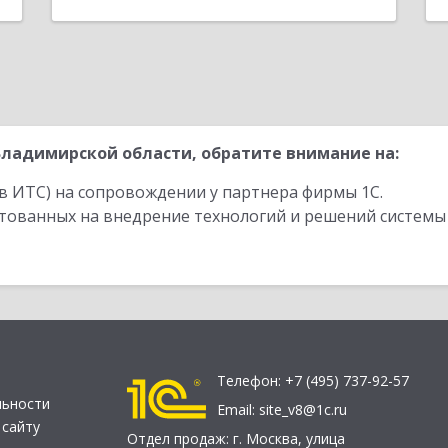
ладимирской области, обратите внимание на:
в ИТС) на сопровождении у партнера фирмы 1С.
стованных на внедрение технологий и решений системы
Телефон:
+7 (495) 737-92-57
льности
Email:
site_v8@1c.ru
 сайту
Отдел продаж:
г. Москва
,
улица