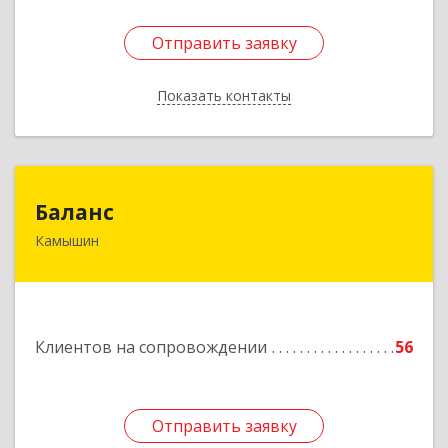
Отправить заявку
Отправить заявку
Показать контакты
Назад
Баланс
Баланс
Камышин
403876, Волгоградская обл, г.о. город Камышин,
Камышин г, 5-й мкр, дом № 63А, каб.37,38,39
Подробнее
Клиентов на сопровождении
56
Отправить заявку
Отправить заявку