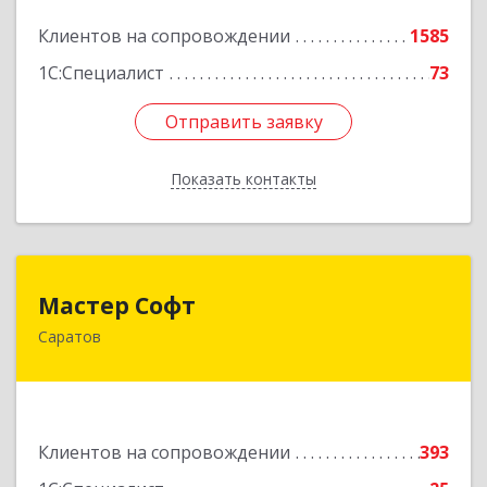
Подробнее
Клиентов на сопровождении
1585
1С:Специалист
73
Отправить заявку
Отправить заявку
Показать контакты
Назад
Мастер Софт
Мастер Софт
Саратов
410012, Саратовская обл, Саратов г, им
Вавилова Н.И. ул, дом № 38/114, кв.628
Подробнее
Клиентов на сопровождении
393