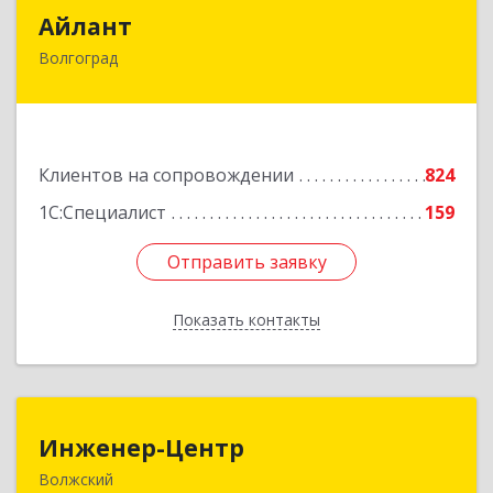
Айлант
Айлант
Волгоград
400001, Волгоградская обл, Волгоград г, им
Канунникова ул, дом № 11А
Подробнее
Клиентов на сопровождении
824
1С:Специалист
159
Отправить заявку
Отправить заявку
Показать контакты
Назад
Инженер-Центр
Инженер-Центр
Волжский
404120, Волгоградская обл, Волжский г, им