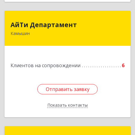
АйТи Департамент
АйТи Департамент
Камышин
403882, Волгоградская обл, Камышин г,
Пролетарская ул, дом № 10/1
Подробнее
Клиентов на сопровождении
6
Отправить заявку
Отправить заявку
Показать контакты
Назад