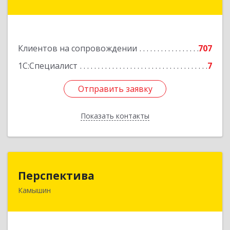
генерала Карбышева ул, дом № 76
Подробнее
Клиентов на сопровождении
707
1С:Специалист
7
Отправить заявку
Отправить заявку
Показать контакты
Назад
Перспектива
Перспектива
Камышин
403850, Волгоградская обл, Камышин г,
Леонова ул, дом № 26
Подробнее