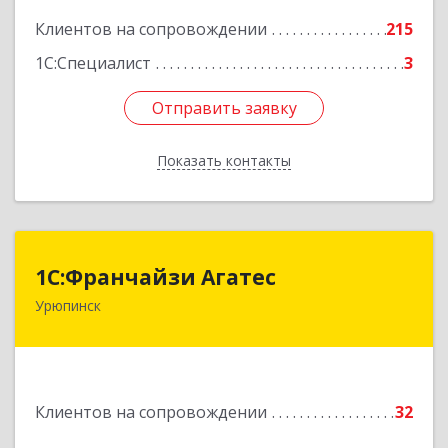
Клиентов на сопровождении
215
1С:Специалист
3
Отправить заявку
Отправить заявку
Показать контакты
Назад
1С:Франчайзи Агатес
1С:Франчайзи Агатес
Урюпинск
403113, Волгоградская обл, Урюпинск г, Ленина
пр-кт, дом № 90а
Подробнее
Клиентов на сопровождении
32