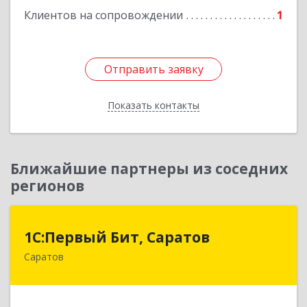
Клиентов на сопровождении
1
Отправить заявку
Отправить заявку
Показать контакты
Назад
Ближайшие партнеры из соседних
регионов
1С:Первый Бит, Саратов
1С:Первый Бит, Саратов
Саратов
410005, Саратовская обл, Саратов г,
Астраханская ул, дом № 87, корпус 50