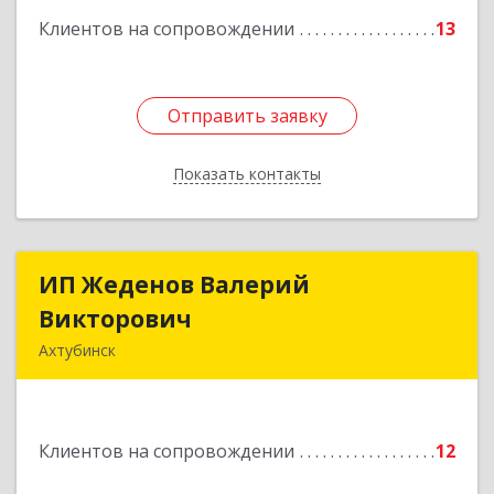
Клиентов на сопровождении
13
Подробнее
Отправить заявку
Отправить заявку
Показать контакты
Назад
ИП Жеденов Валерий
ИП Жеденов Валерий
Викторович
Викторович
Ахтубинск
416500, Астраханская обл, Ахтубинский р-н,
Ахтубинск г, Ст.Лаврентьева ул, дом № 2, кв.48
Клиентов на сопровождении
12
Подробнее