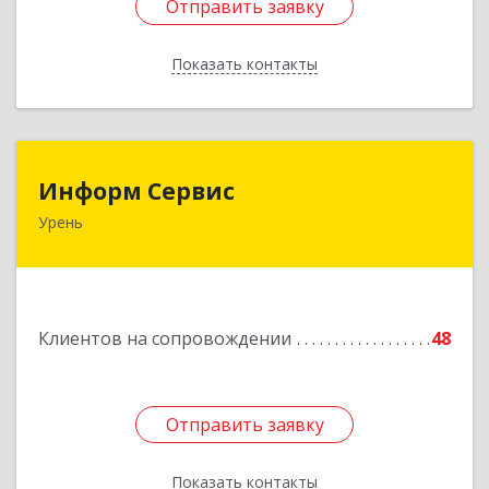
Отправить заявку
Отправить заявку
Показать контакты
Назад
Информ Сервис
Информ Сервис
Урень
606800, Нижегородская обл, Уренский р-н,
Урень г, Ленина ул, дом № 95 А
Подробнее
Клиентов на сопровождении
48
Отправить заявку
Отправить заявку
Показать контакты
Назад