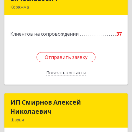
Коряжма
165650, Архангельская обл, Коряжма г,
Набережная им Н.Островского ул, дом № 38
Клиентов на сопровождении
37
Подробнее
Отправить заявку
Отправить заявку
Показать контакты
Назад
ИП Смирнов Алексей
ИП Смирнов Алексей
Николаевич
Николаевич
Шарья
Подробнее