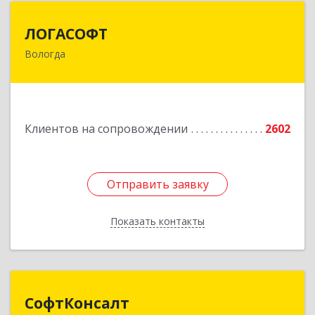
ЛОГАСОФТ
ЛОГАСОФТ
Вологда
160002, Вологодская обл, Вологда г, Гагарина
ул, дом № 26, пом.3
Подробнее
Клиентов на сопровождении
2602
Отправить заявку
Отправить заявку
Показать контакты
Назад
СофтКонсалт
СофтКонсалт