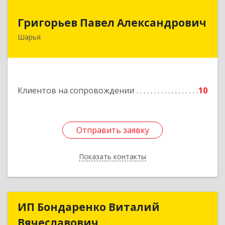
Григорьев Павел Александрович
Григорьев Павел Александрович
Шарья
157505, Костромская область, город Шарья,
улица Краснухина, дом 6.
Подробнее
Клиентов на сопровождении
10
Отправить заявку
Отправить заявку
Показать контакты
Назад
ИП Бондаренко Виталий
ИП Бондаренко Виталий
Вячеславович
Вячеславович