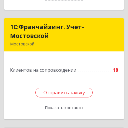
1С:Франчайзинг. Учет-
1С:Франчайзинг. Учет-
Мостовской
Мостовской
Мостовской
352570, Краснодарский край, Мостовский р-н,
Мостовской пгт, Производственная ул, дом №
58, корпус 1
Клиентов на сопровождении
18
Подробнее
Отправить заявку
Отправить заявку
Показать контакты
Назад