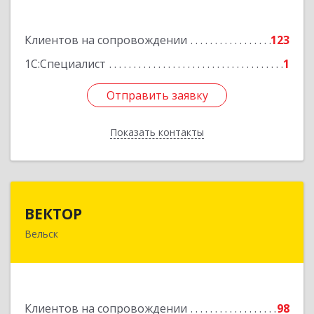
Подробнее
Клиентов на сопровождении
123
1С:Специалист
1
Отправить заявку
Отправить заявку
Показать контакты
Назад
ВЕКТОР
ВЕКТОР
Вельск
165150, Архангельская обл, Вельский р-н,
Вельск г, Конева ул, дом № 16А, строение 2
Подробнее
Клиентов на сопровождении
98