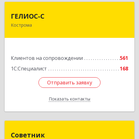
ГЕЛИОС-С
ГЕЛИОС-С
Кострома
156026, Костромская обл, г.о. город Кострома,
Кострома г, Советская ул, дом № 136а
Подробнее
Клиентов на сопровождении
561
1С:Специалист
168
Отправить заявку
Отправить заявку
Показать контакты
Назад
Советник
Советник