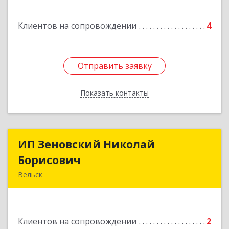
Клиентов на сопровождении
4
Отправить заявку
Отправить заявку
Показать контакты
Назад
ИП Зеновский Николай
ИП Зеновский Николай
Борисович
Борисович
Вельск
165150, Архангельская обл, Вельский р-н,
Лукинская д, Надежды ул, дом № 6
Клиентов на сопровождении
2
Подробнее