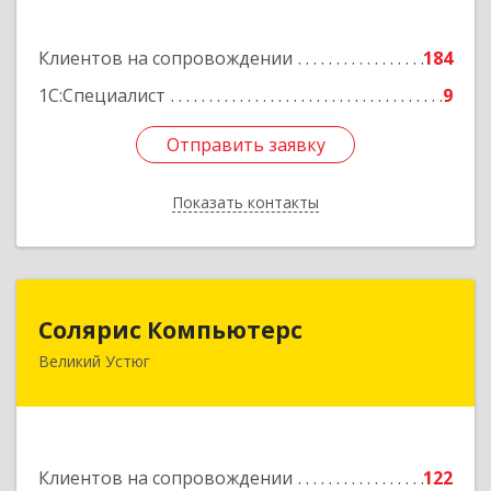
Подробнее
Клиентов на сопровождении
184
1С:Специалист
9
Отправить заявку
Отправить заявку
Показать контакты
Назад
Солярис Компьютерс
Солярис Компьютерс
Великий Устюг
162390, Вологодская обл, Великий Устюг г,
Виноградова ул, дом № 87
Подробнее
Клиентов на сопровождении
122