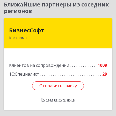
Ближайшие партнеры из соседних
регионов
БизнесСофт
БизнесСофт
Кострома
156016, Костромская обл, Кострома г,
Профсоюзная ул, дом № 14а, пом.1, каб. 3
Подробнее
Клиентов на сопровождении
1009
1С:Специалист
29
Отправить заявку
Отправить заявку
Показать контакты
Назад