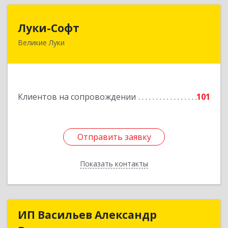
Луки-Софт
Луки-Софт
Великие Луки
182113, Псковская обл, Великие Луки г,
Октябрьский пр-кт, дом № 56А, оф.2
Подробнее
Клиентов на сопровождении
101
Отправить заявку
Отправить заявку
Показать контакты
Назад
ИП Васильев Александр
ИП Васильев Александр