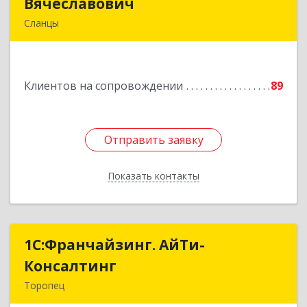
Вячеславович
Вячеславович
Сланцы
Ленинградская обл, Сланцы г, Спортивная ул,
дом № 2
Клиентов на сопровождении
89
Подробнее
Отправить заявку
Отправить заявку
Показать контакты
Назад
1С:Франчайзинг. АйТи-
1С:Франчайзинг. АйТи-
Консалтинг
Консалтинг
Торопец
172840, Тверская обл, Торопец г, Гоголя ул,