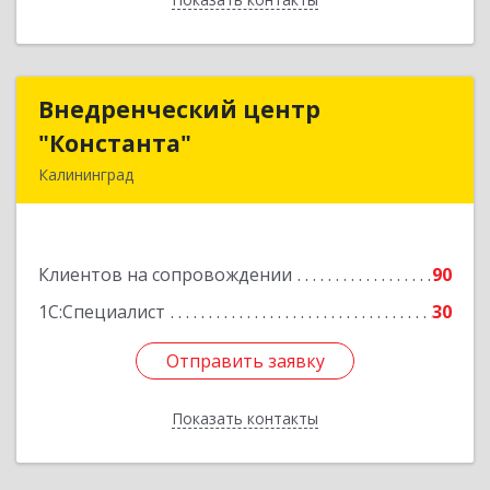
Внедренческий центр
Внедренческий центр
"Константа"
"Константа"
Калининград
236006, Калининградская обл, Калининград г,
К.Маркса ул, дом № 18, оф.701
Клиентов на сопровождении
90
Подробнее
1С:Специалист
30
Отправить заявку
Отправить заявку
Показать контакты
Назад