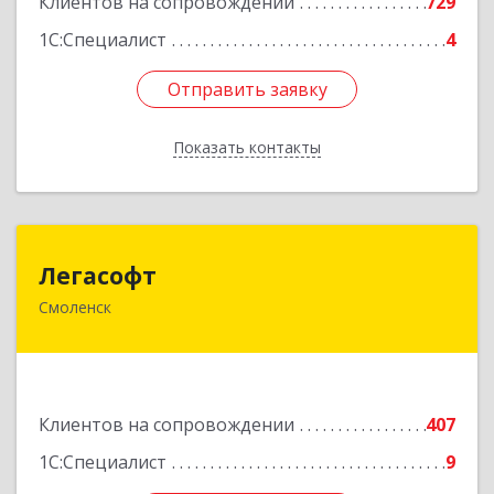
Клиентов на сопровождении
729
1С:Специалист
4
Отправить заявку
Отправить заявку
Показать контакты
Назад
Легасофт
Легасофт
Смоленск
214018, Смоленская обл, Смоленск г, Ново-
Рославльская ул, дом № 13
Подробнее
Клиентов на сопровождении
407
1С:Специалист
9