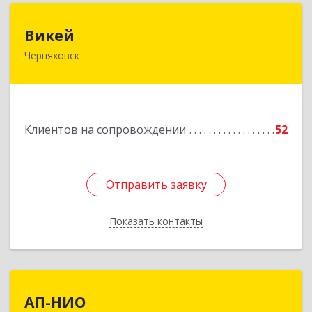
Викей
Викей
Черняховск
238150, Калининградская обл, Черняховский р-
н, Черняховск г, Гагарина ул, дом № 1а
Подробнее
Клиентов на сопровождении
52
Отправить заявку
Отправить заявку
Показать контакты
Назад
АП-НИО
АП-НИО