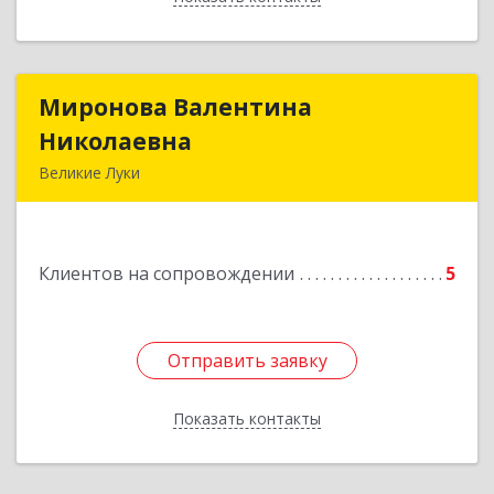
Миронова Валентина
Миронова Валентина
Николаевна
Николаевна
Великие Луки
Подробнее
Клиентов на сопровождении
5
Отправить заявку
Отправить заявку
Показать контакты
Назад