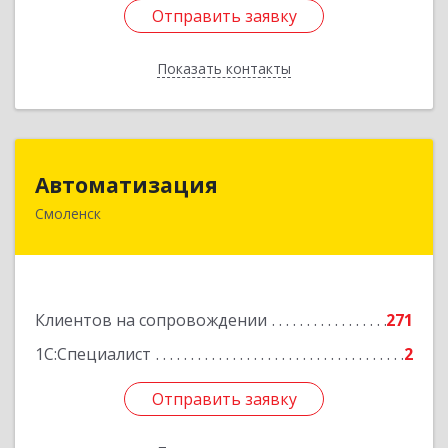
Отправить заявку
Отправить заявку
Показать контакты
Назад
Автоматизация
Автоматизация
Смоленск
214019, Смоленская обл, Смоленск г, Марии
Октябрьской ул, дом № 16, оф.107
Подробнее
Клиентов на сопровождении
271
1С:Специалист
2
Отправить заявку
Отправить заявку