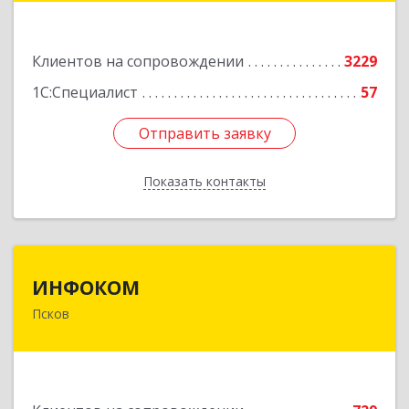
Подробнее
Клиентов на сопровождении
3229
1С:Специалист
57
Отправить заявку
Отправить заявку
Показать контакты
Назад
ИНФОКОМ
ИНФОКОМ
Псков
180000, Псковская обл, Псков г, Советская ул,
дом № 42г
Подробнее