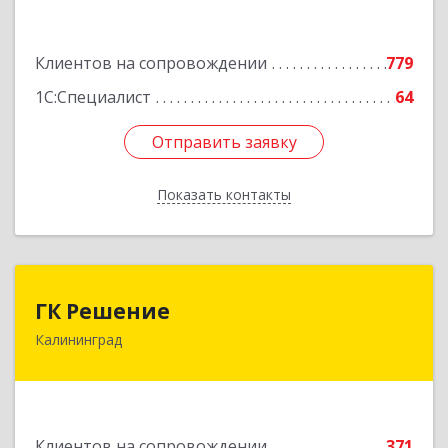
Подробнее
Клиентов на сопровождении
779
1С:Специалист
64
Отправить заявку
Отправить заявку
Показать контакты
Назад
ГК Решение
ГК Решение
Калининград
236038, Калининградская обл, Калининград г,
Липовая аллея ул, дом № 2
Подробнее
Клиентов на сопровождении
371