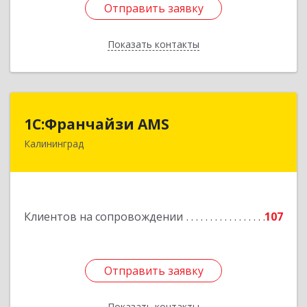
Отправить заявку
Отправить заявку
Показать контакты
Назад
1С:Франчайзи AMS
1С:Франчайзи AMS
Калининград
238325, Калининградская обл, Гурьевский р-н,
Луговое п, Центральная ул, дом № 17
Подробнее
Клиентов на сопровождении
107
Отправить заявку
Отправить заявку
Показать контакты
Назад