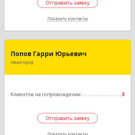
Отправить заявку
Отправить заявку
Показать контакты
Назад
Попов Гарри Юрьевич
Попов Гарри Юрьевич
Ивангород
Подробнее
Клиентов на сопровождении
3
Отправить заявку
Отправить заявку
Показать контакты
Назад