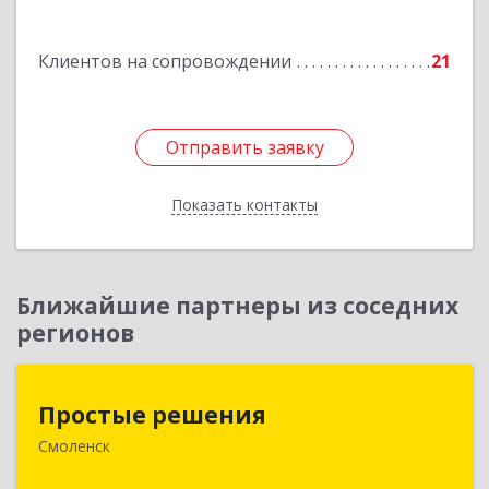
Подробнее
Клиентов на сопровождении
21
Отправить заявку
Отправить заявку
Показать контакты
Назад
Ближайшие партнеры из соседних
регионов
Простые решения
Простые решения
Смоленск
214015, Смоленская обл, Смоленск г, Большая
Краснофлотская ул, дом № 17