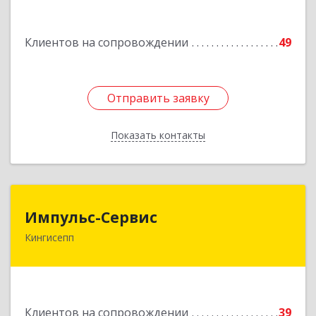
дом № 13
Клиентов на сопровождении
49
Подробнее
Отправить заявку
Отправить заявку
Показать контакты
Назад
Импульс-Сервис
Импульс-Сервис
Кингисепп
188480, Ленинградская обл, Кингисеппский р-н,
Кингисепп г, Воровского ул, дом № 40/15
Подробнее
Клиентов на сопровождении
39