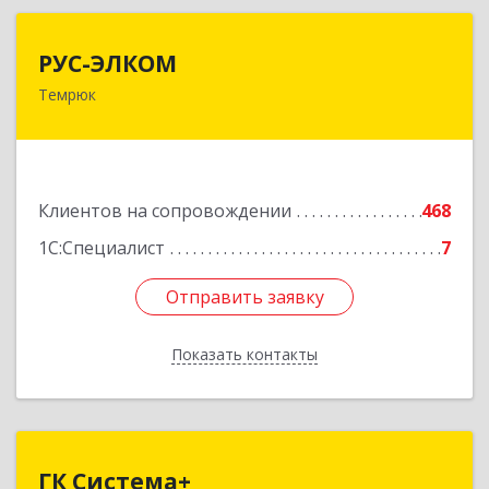
РУС-ЭЛКОМ
РУС-ЭЛКОМ
Темрюк
353500, Краснодарский край, Темрюкский р-н,
Темрюк г, Ленина ул, дом № 104
Подробнее
Клиентов на сопровождении
468
1С:Специалист
7
Отправить заявку
Отправить заявку
Показать контакты
Назад
ГК Система+
ГК Система+