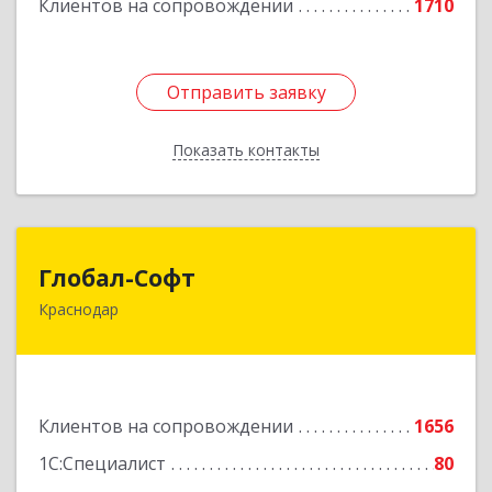
Клиентов на сопровождении
1710
Отправить заявку
Отправить заявку
Показать контакты
Назад
Глобал-Софт
Глобал-Софт
Краснодар
350018, Краснодарский край, Краснодар г,
Сормовская ул, дом № 7
Подробнее
Клиентов на сопровождении
1656
1С:Специалист
80