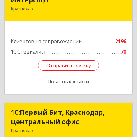
Краснодар
350020, Краснодарский край, Краснодар г,
Рашпилевская ул, дом № 179/1, оф.618
Подробнее
Клиентов на сопровождении
2196
1С:Специалист
70
Отправить заявку
Отправить заявку
Показать контакты
Назад
1С:Первый Бит, Краснодар,
1С:Первый Бит, Краснодар,
Центральный офис
Центральный офис
Краснодар
350051, Краснодарский край, Краснодар г,