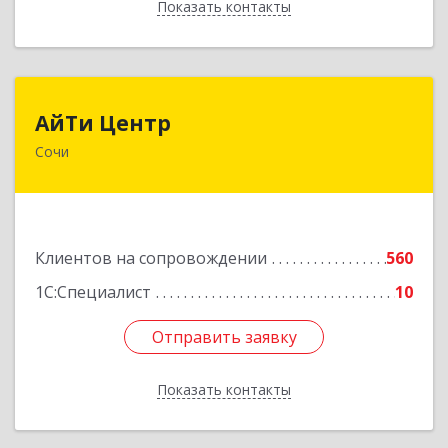
Показать контакты
Назад
АйТи Центр
АйТи Центр
Сочи
354000, Краснодарский край, Сочи, Московская
ул, дом № 19
Подробнее
Клиентов на сопровождении
560
1С:Специалист
10
Отправить заявку
Отправить заявку
Показать контакты
Назад