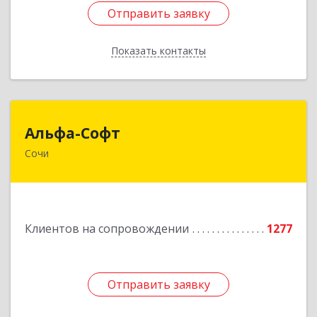
Отправить заявку
Отправить заявку
Показать контакты
Назад
Альфа-Софт
Альфа-Софт
Сочи
354000, Краснодарский край, Сочи г, Роз ул,
дом № 119, этаж 3
Подробнее
Клиентов на сопровождении
1277
Отправить заявку
Отправить заявку