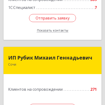
1С:Специалист
7
Отправить заявку
Отправить заявку
Показать контакты
Назад
ИП Рубик Михаил Геннадьевич
ИП Рубик Михаил Геннадьевич
Сочи
354003, Краснодарский край, Сочи г,
Макаренко ул, дом № 6/2
Подробнее
Клиентов на сопровождении
271