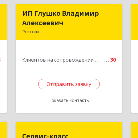
р
ИП Глушко Владимир
ИП Глушко Владимир
ч
Алексеевич
Алексеевич
Россошь
,
396650, Воронежская обл,
1
Россошанский р-н, Россошь г,ул
Октябрьская 76 Г
3
Клиентов на сопровождении
30
е
Подробнее
Отправить заявку
Отправить заявку
Показать контакты
Назад
"
Сервис-класс
Сервис-класс