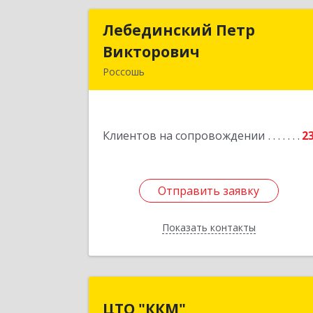
Лебединский Петр
Лебединский Пет
Викторович
Викторови
Россошь
396650, Воронежская обл., г. Россошь
пер. Крамского 1
Клиентов на сопровождении
2
Подробне
Отправить заявку
Отправить заявку
Показать контакты
Назад
ЦТО "ККМ
ЦТО "ККМ"