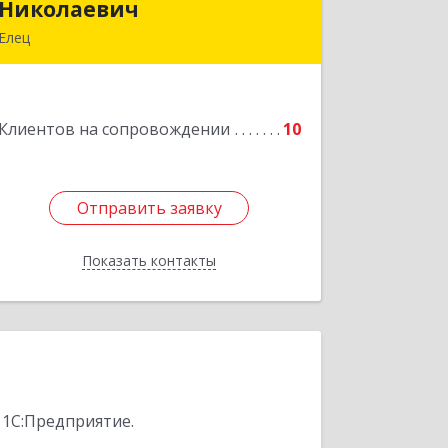
Николаевич
Николаевич
Елец
399771, Липецкая обл, Елец г,
Н.Гусевой ул, 56А
Клиентов на сопровождении
10
Подробнее
Отправить заявку
Отправить заявку
Показать контакты
Назад
 1С:Предприятие.