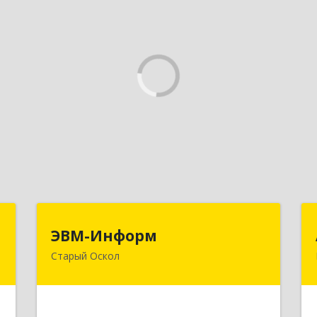
н
ЭВМ-Информ
ЭВМ-Информ
Старый Оскол
,
309516, Белгородская обл, Старый
1
Оскол г, Лесной мкр, дом № 3, оф.103
е
Подробнее