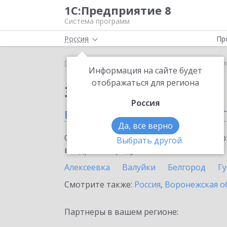
1С:Предприятие 8
Система программ
Россия
Пр
Главная
Сервисы ИТС
1С-Коннект
1С-Коннек
Информация на сайте будет
отображаться для региона
Заказать 1С-Коннект
Россия
в Белгородской облас
Да, все верно
Ознакомьтесь с информационными карт
Выбрать другой
внедрение продукта.
Алексеевка
Валуйки
Белгород
Г
Смотрите также:
Россия
,
Воронежская о
Партнеры в вашем регионе: