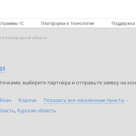
ограммы 1С
Платформа и технологии
Поддержка 
т в Белгородской области
ти
очками, выберите партнёра и отправьте заявку на ко
убкин
Короча
Показать все населенные
пункты
бласть
,
Курская область