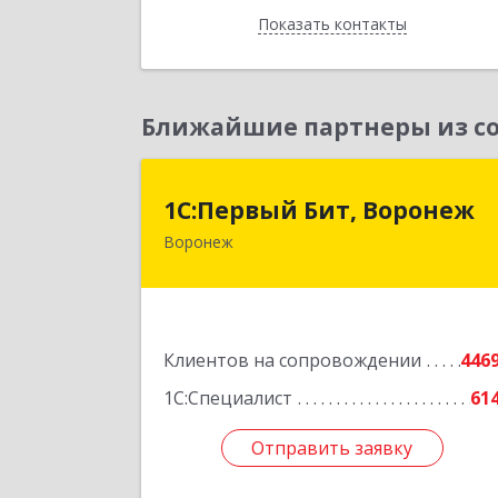
Показать контакты
Назад
Ближайшие партнеры из со
1С:Первый Бит, Вороне
1С:Первый Бит, Воронеж
Воронеж
394006, Воронежская обл, Воронеж г
20-летия Октября ул, дом № 119
оф.71
Подробне
Клиентов на сопровождении
446
1С:Специалист
61
Отправить заявку
Отправить заявку