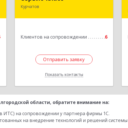
Курчатов
307251, Курская обл, Курчатовский р-
е
н, Курчатов г, Коммунистический пр-
т, дом № 30, корпус А
Подробнее
5
Клиентов на сопровождении
6
Отправить заявку
Отправить заявку
Показать контакты
Назад
лгородской области, обратите внимание на:
в ИТС) на сопровождении у партнера фирмы 1С.
стованных на внедрение технологий и решений системы