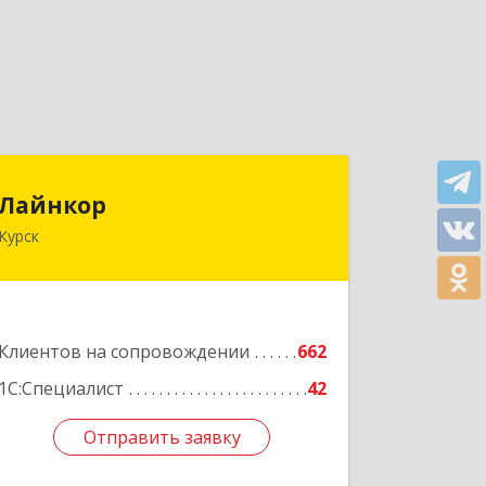
Лайнкор
Лайнкор
Курск
305021, Курская обл, Курск г, Победы
пр-кт, дом № 10, оф.№64
Подробнее
Клиентов на сопровождении
662
1С:Специалист
42
Отправить заявку
Отправить заявку