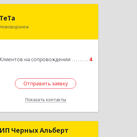
ТеТа
ТеТа
Нововоронеж
396 073, Нововоронеж г, а/я, дом № 30
Подробнее
Клиентов на сопровождении
4
Отправить заявку
Отправить заявку
Показать контакты
Назад
ИП Черных Альберт
ИП Черных Альберт