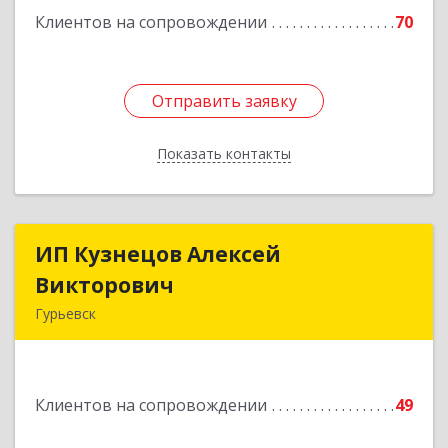
Клиентов на сопровождении
70
Отправить заявку
Отправить заявку
Показать контакты
Назад
ИП Кузнецов Алексей
ИП Кузнецов Алексей
Викторович
Викторович
Гурьевск
652780, Кемеровская обл, Гурьевский р-н,
Гурьевск г, Суворова ул, дом № 32
Клиентов на сопровождении
49
Подробнее