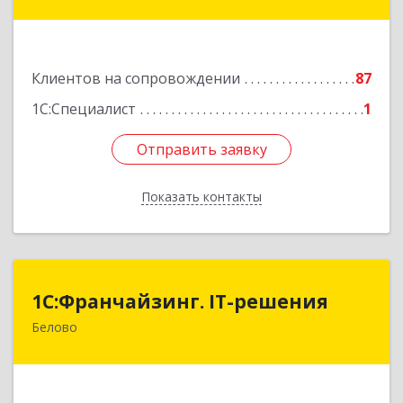
31-2
Подробнее
Клиентов на сопровождении
87
1С:Специалист
1
Отправить заявку
Отправить заявку
Показать контакты
Назад
1С:Франчайзинг. IT-решения
1С:Франчайзинг. IT-решения
Белово
652600, Кемеровская обл, Белово г,
Железнодорожный пер, дом № 27
Подробнее