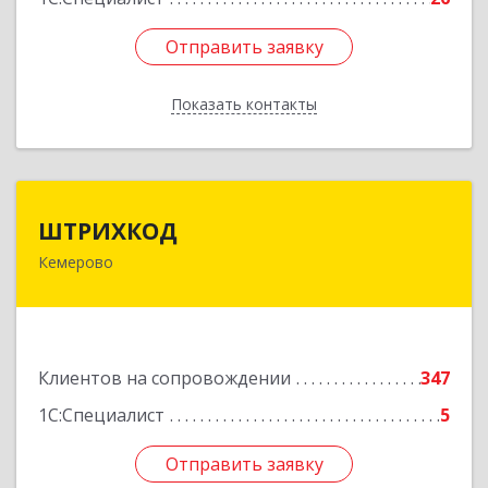
Отправить заявку
Отправить заявку
Показать контакты
Назад
ШТРИХКОД
ШТРИХКОД
Кемерово
650043, Кемеровская область - Кузбасс обл,
Кемерово г, Красноармейская ул, дом № 121
Подробнее
Клиентов на сопровождении
347
1С:Специалист
5
Отправить заявку
Отправить заявку