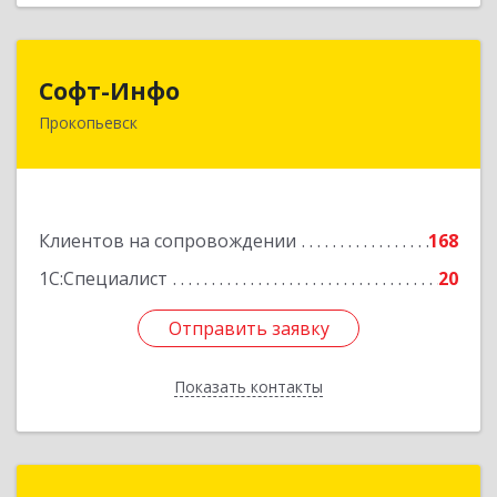
Софт-Инфо
Софт-Инфо
Прокопьевск
653039, Кемеровская область - Кузбасс,
Прокопьевск г, Институтская ул, дом № 9а,
оф.15
Подробнее
Клиентов на сопровождении
168
1С:Специалист
20
Отправить заявку
Отправить заявку
Показать контакты
Назад