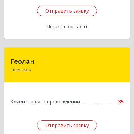
Отправить заявку
Отправить заявку
Показать контакты
Назад
Геолан
Геолан
Киселевск
652700, Кемеровская обл, Киселевск г,
Транспортная ул, дом № 54
Подробнее
Клиентов на сопровождении
35
Отправить заявку
Отправить заявку