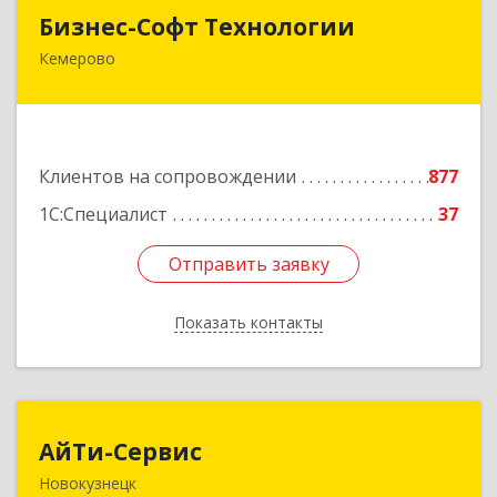
Бизнес-Софт Технологии
Бизнес-Софт Технологии
Кемерово
650992, Кемеровская область - Кузбасс обл,
Кемерово г, Советский пр-кт, дом № 2/8, оф.401
Подробнее
Клиентов на сопровождении
877
1С:Специалист
37
Отправить заявку
Отправить заявку
Показать контакты
Назад
АйТи-Сервис
АйТи-Сервис
Новокузнецк
654005, Кемеровская область - Кузбасс обл,