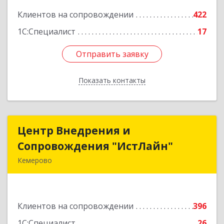
Клиентов на сопровождении
422
Подробнее
1С:Специалист
17
Отправить заявку
Отправить заявку
Показать контакты
Назад
Центр Внедрения и
Центр Внедрения и
Сопровождения "ИстЛайн"
Сопровождения "ИстЛайн"
Кемерово
650000, Кемеровская область - Кузбасс обл, г.о.
Кемеровский, Кемерово г, Мичурина ул, дом №
13А, этаж 3, пом.2, оф.301
Клиентов на сопровождении
396
Подробнее
1С:Специалист
26