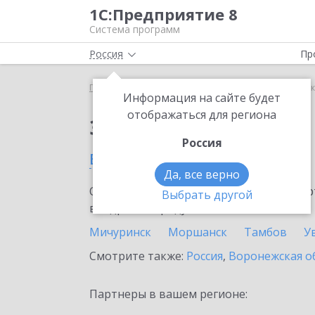
1С:Предприятие 8
Система программ
Россия
Пр
Главная
Сервисы ИТС
1С-Коннект
1С-Коннек
Информация на сайте будет
отображаться для региона
Заказать 1С-Коннект
Россия
в Тамбовской области
Да, все верно
Ознакомьтесь с информационными карт
Выбрать другой
внедрение продукта.
Мичуринск
Моршанск
Тамбов
У
Смотрите также:
Россия
,
Воронежская о
Партнеры в вашем регионе: