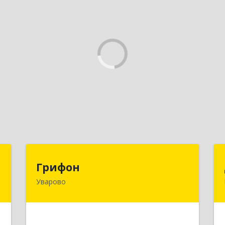
т
Грифон
Грифон
Уварово
,
393461, Тамбовская обл, Уварово г,
1
Южная ул, дом № 40А
е
Подробнее