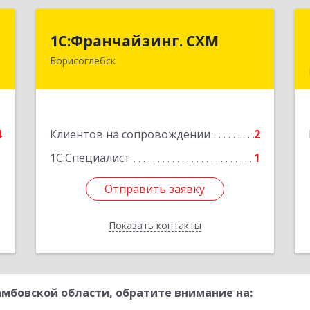
й
1С:Франчайзинг. СХМ
1С:Франчайзинг. СХМ
ч
Борисоглебск
397165, Воронежская обл,
Борисоглебский р-н, Борисоглебск г,
,
Матросовская ул, дом № 127
1
Подробнее
4
Клиентов на сопровождении
2
е
1С:Специалист
1
Отправить заявку
Отправить заявку
Показать контакты
Назад
мбовской области, обратите внимание на: