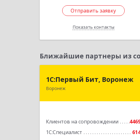
Отправить заявку
Отправить заявку
Показать контакты
Назад
Ближайшие партнеры из со
1С:Первый Бит, Вороне
1С:Первый Бит, Воронеж
Воронеж
394006, Воронежская обл, Воронеж г
20-летия Октября ул, дом № 119
оф.71
Подробне
Клиентов на сопровождении
446
1С:Специалист
61