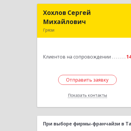
Хохлов Сергей
Хохлов Серге
Михайлович
Михайлови
Грязи
399059, Россия, Липецкая обл., г.Грязи
ул.Рублева, д.3
Клиентов на сопровождении
1
Подробне
Отправить заявку
Отправить заявку
Показать контакты
Назад
При выборе фирмы-франчайзи в Та