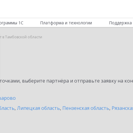
ограммы 1С
Платформа и технологии
Поддержка 
т в Тамбовской области
очками, выберите партнёра и отправьте заявку на ко
варово
бласть
,
Липецкая область
,
Пензенская область
,
Рязанска