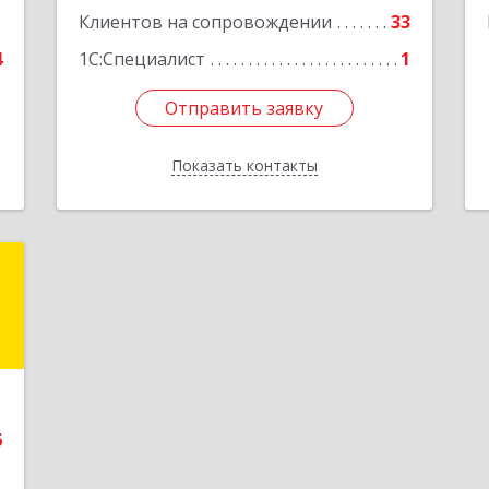
1
Клиентов на сопровождении
33
4
1С:Специалист
1
Отправить заявку
Отправить заявку
Показать контакты
Назад
с
,
5
е
6