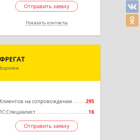
Отправить заявку
Отправить заявку
Показать контакты
Назад
ФРЕГАТ
ФРЕГАТ
Воронеж
394006, Воронежская обл, Воронеж г,
Бахметьева ул, дом № 2Б, пом.I, офис
220
Подробнее
Клиентов на сопровождении
295
1С:Специалист
16
Отправить заявку
Отправить заявку