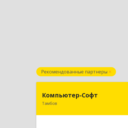
Рекомендованные партнеры
Компьютер-Соф
Компьютер-Софт
Тамбов
392000, Тамбовская обл, Тамбов г
Советская ул, дом № 19
Подробне