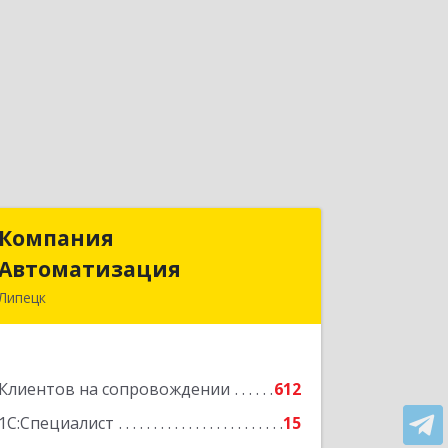
Компания
Компания
Автоматизация
Автоматизация
Липецк
398001, Липецкая обл, Липецк г,
Победы пл, дом № 8
Клиентов на сопровождении
612
Подробнее
1С:Специалист
15