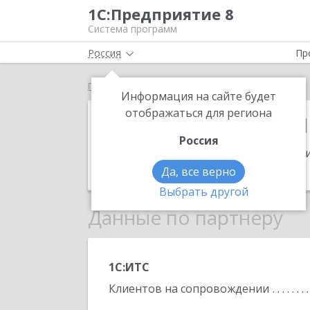
1С:Предприятие 8
Система программ
Россия
Пр
Главная
1С:Франчайзинг. АктивУчет
Информация на сайте будет
1С:Франчайзи
отображаться для региона
Россия
Адрес:
433505, Ульяновская обл., г. Д
Телефон:
(84235)
Да, все верно
Выбрать другой
Данные по партнеру
1С:ИТС
Клиентов на сопровождении