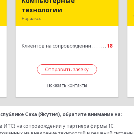
П
Компьютерные
Компьютерные
технологии
технологии
,
Норильск
1
663302, Красноярский край, Норильск
г, Комсомольская ул, дом № 48А, кв.55
е
1
Клиентов на сопровождении
18
Подробнее
Отправить заявку
Отправить заявку
Показать контакты
Назад
публике Саха (Якутия), обратите внимание на:
в ИТС) на сопровождении у партнера фирмы 1С.
стованных на внедрение технологий и решений системы