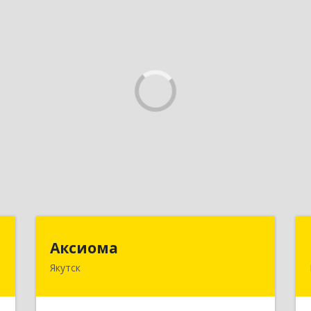
"
Аксиома
Аксиома
Якутск
,
677000, Саха /Якутия/ Респ, Якутск г,
7
Чиряева ул, дом № 1, кв.19