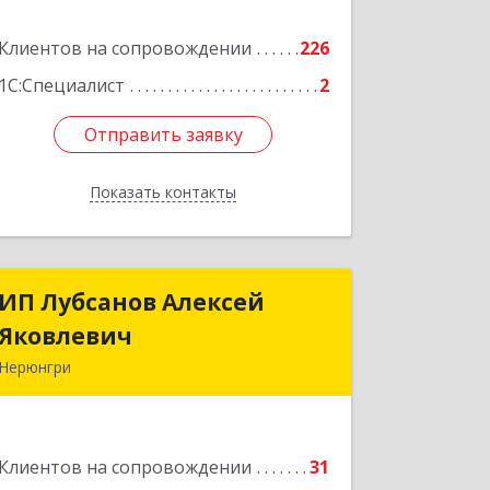
корпус а
Клиентов на сопровождении
226
Подробнее
1С:Специалист
2
Отправить заявку
Отправить заявку
Показать контакты
Назад
ИП Лубсанов Алексей
ИП Лубсанов Алексей
Яковлевич
Яковлевич
Нерюнгри
675002, Амурская область, г.
Благовещенск, ул. Краснофлотская
,77/1, кв.38
Клиентов на сопровождении
31