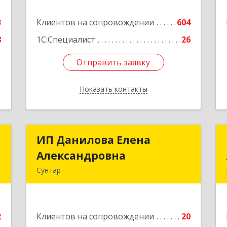
е
Подробнее
3
Клиентов на сопровождении
604
8
1С:Специалист
26
Отправить заявку
Отправить заявку
Показать контакты
Назад
р
ИП Данилова Елена
ИП Данилова Елена
Александровна
Александровна
,
Сунтар
,
1
Подробнее
е
2
Клиентов на сопровождении
20