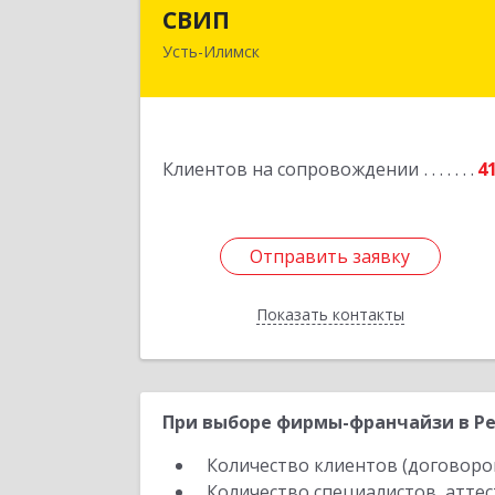
СВИ
СВИП
Усть-Илимск
666685, Иркутская обл, Усть-Илимск г
Энтузиастов ул, дом № 5, оф.
Подробне
Клиентов на сопровождении
4
Отправить заявку
Отправить заявку
Показать контакты
Назад
При выборе фирмы-франчайзи в Рес
Количество клиентов (договоро
Количество специалистов, атте