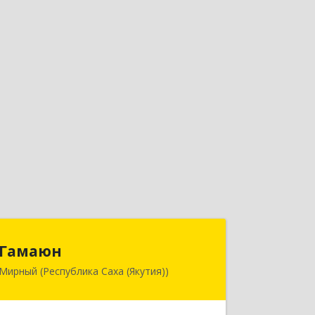
Гамаюн
Гамаюн
Мирный (Республика Саха (Якутия))
678170, Саха /Якутия/ Респ,
Мирнинский у, Мирный г,
Ленинградский пр-кт, дом № 48,