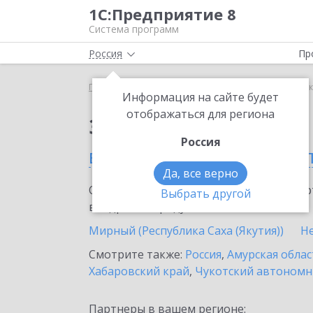
1С:Предприятие 8
Система программ
Россия
Пр
Главная
Сервисы ИТС
1С-Коннект
1С-Коннект
Информация на сайте будет
отображаться для региона
Заказать 1С-Коннект
Россия
в Республике Саха (Яку
Да, все верно
Ознакомьтесь с информационными карт
Выбрать другой
внедрение продукта.
Мирный (Республика Саха (Якутия))
Н
Смотрите также:
Россия
,
Амурская облас
Хабаровский край
,
Чукотский автономн
Партнеры в вашем регионе: