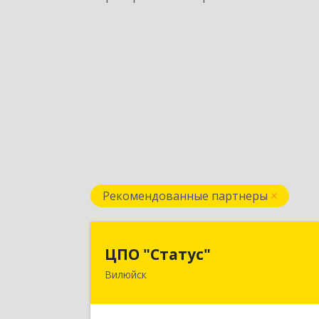
Рекомендованные партнеры
ЦПО "Статус
ЦПО "Статус"
Вилюйск
677000, Саха /Якутия/ Респ, Якутск г
Ленина пр-кт, дом № 1, оф.42