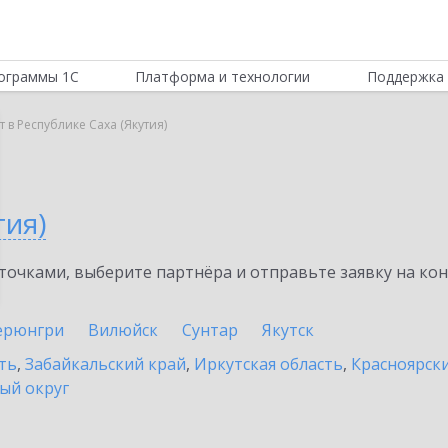
ограммы 1С
Платформа и технологии
Поддержка 
 в Республике Саха (Якутия)
тия)
очками, выберите партнёра и отправьте заявку на ко
ерюнгри
Вилюйск
Сунтар
Якутск
ть
,
Забайкальский край
,
Иркутская область
,
Красноярск
ый округ