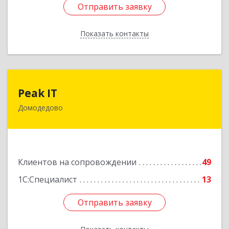
Отправить заявку
Отправить заявку
Показать контакты
Назад
Peak IT
Peak IT
Домодедово
142073, Московская обл, Домодедово г,
Ильинское д, дом № 109, кв.28
Подробнее
Клиентов на сопровождении
49
1С:Специалист
13
Отправить заявку
Отправить заявку