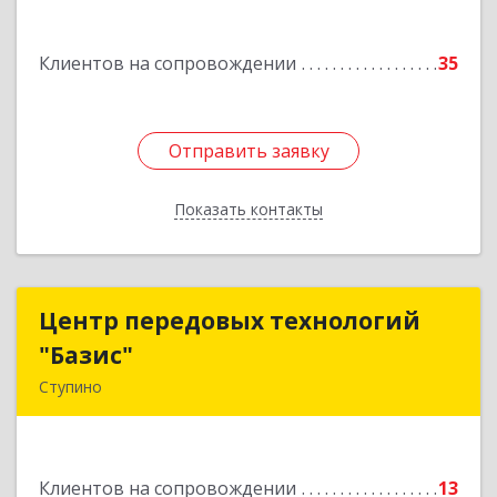
Подробнее
Клиентов на сопровождении
35
Отправить заявку
Отправить заявку
Показать контакты
Назад
Центр передовых технологий
Центр передовых технологий
"Базис"
"Базис"
Ступино
142800, Московская обл, Ступинский р-н,
Ступино г, Крылова ул, владение № 16, корпус 1
Клиентов на сопровождении
13
Подробнее