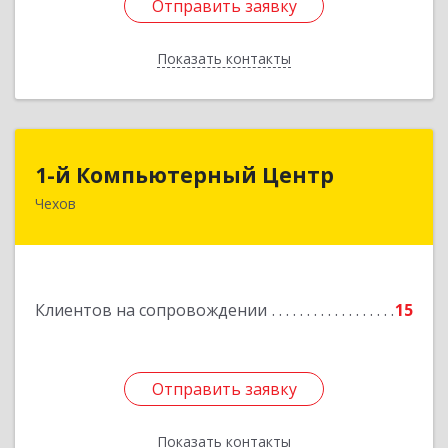
Отправить заявку
Отправить заявку
Показать контакты
Назад
1-й Компьютерный Центр
1-й Компьютерный Центр
Чехов
142306, Московская обл, Чеховский р-н, Чехов
г, Речной туп, стр.9
Подробнее
Клиентов на сопровождении
15
Отправить заявку
Отправить заявку
Показать контакты
Назад