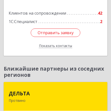
Подробнее
Клиентов на сопровождении
42
1С:Специалист
2
Отправить заявку
Отправить заявку
Показать контакты
Назад
Ближайшие партнеры из соседних
регионов
ДЕЛЬТА
ДЕЛЬТА
Протвино
142281, Московская обл, Протвино г,
Кременковское ш, дом № 9А