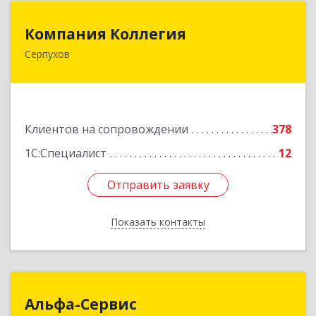
Компания Коллегия
Компания Коллегия
Серпухов
142211, Московская обл, Серпухов г, Оборонная
ул, дом № 19
Подробнее
Клиентов на сопровождении
378
1С:Специалист
12
Отправить заявку
Отправить заявку
Показать контакты
Назад
Альфа-Сервис
Альфа-Сервис