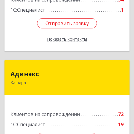
1С:Специалист
1
Отправить заявку
Отправить заявку
Показать контакты
Назад
Адинэкс
Адинэкс
Кашира
142900, Московская обл, г.о. Кашира, Кашира г,
Стрелецкая ул, дом № 70/1
Подробнее
Клиентов на сопровождении
72
1С:Специалист
19