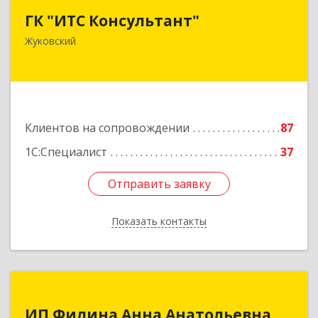
ГК "ИТС Консультант"
140181, Московская обл, Жуковский г,
Жуковский
Ломоносова ул, дом № 29А, этаж 2, пом.3
Подробнее
Клиентов на сопровождении
87
1С:Специалист
37
Отправить заявку
Отправить заявку
Показать контакты
Назад
ИП Филина Анна Анатольевна
ИП Филина Анна Анатольевна