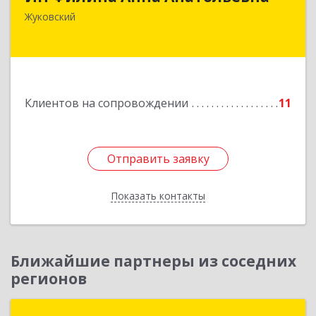
140180, Московская обл, Жуковский г,
Жуковский
Баженова ул, дом № 19, кв.20
Подробнее
Клиентов на сопровождении
11
Отправить заявку
Отправить заявку
Показать контакты
Назад
Ближайшие партнеры из соседних
регионов