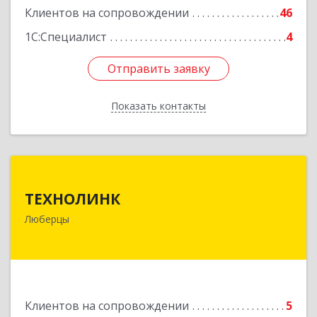
Клиентов на сопровождении
46
1С:Специалист
4
Отправить заявку
Отправить заявку
Показать контакты
Назад
ТЕХНОЛИНК
ТЕХНОЛИНК
140014, г.Люберцы, Октябрьский просп., д.373
Люберцы
Подробнее
Клиентов на сопровождении
5