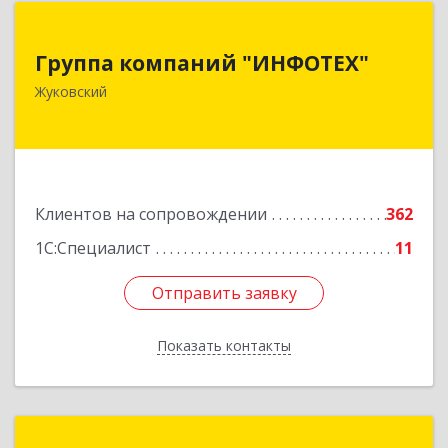
Группа компаний "ИНФОТЕХ"
Группа компаний "ИНФОТЕХ"
140180, Московская обл, Жуковский г, Чкалова
Жуковский
ул, дом № 37
Подробнее
Клиентов на сопровождении
362
1С:Специалист
11
Отправить заявку
Отправить заявку
Показать контакты
Назад
ГК "ИТС Консультант"