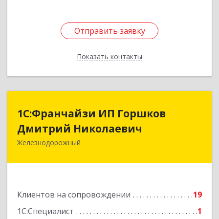
Отправить заявку
Отправить заявку
Показать контакты
Назад
1С:Франчайзи ИП Горшков
1С:Франчайзи ИП Горшков
Дмитрий Николаевич
Дмитрий Николаевич
Железнодорожный
143980, Московская обл, Железнодорожный г,
Пролетарская ул, дом № 10, кв.25
Подробнее
Клиентов на сопровождении
19
1С:Специалист
1