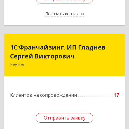
Показать контакты
Назад
1С:Франчайзинг. ИП Гладнев
1С:Франчайзинг. ИП Гладнев
Сергей Викторович
Сергей Викторович
Реутов
143966, Московская обл, Реутов г, Парковая ул,
дом № 6, кв.37
Подробнее
Клиентов на сопровождении
17
Отправить заявку
Отправить заявку