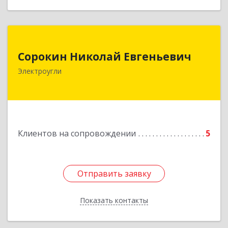
Сорокин Николай Евгеньевич
Сорокин Николай Евгеньевич
Электроугли
Подробнее
Клиентов на сопровождении
5
Отправить заявку
Отправить заявку
Показать контакты
Назад