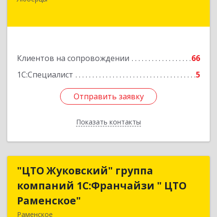
Люберцы г, Митрофанова ул, дом № 20А, оф.15
Подробнее
Клиентов на сопровождении
66
1С:Специалист
5
Отправить заявку
Отправить заявку
Показать контакты
Назад
"ЦТО Жуковский" группа
"ЦТО Жуковский" группа
компаний 1С:Франчайзи " ЦТО
компаний 1С:Франчайзи " ЦТО
Раменское"
Раменское"
Раменское