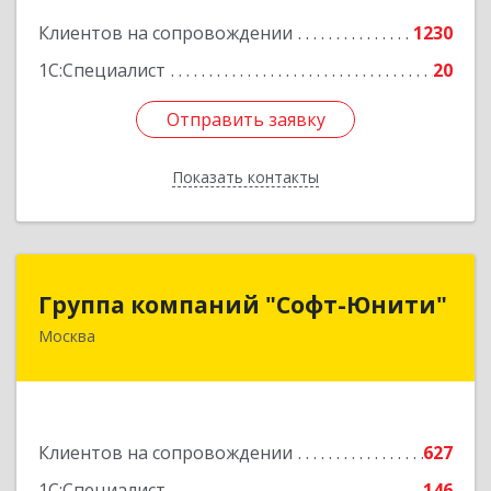
Подробнее
Клиентов на сопровождении
1230
1С:Специалист
20
Отправить заявку
Отправить заявку
Показать контакты
Назад
Группа компаний "Софт-Юнити"
Группа компаний "Софт-Юнити"
Москва
119334, Москва г, вн.тер.г. муниципальный
округ Донской, 5-й Донской проезд, дом № 17,
пом.2/5
Подробнее
Клиентов на сопровождении
627
1С:Специалист
146