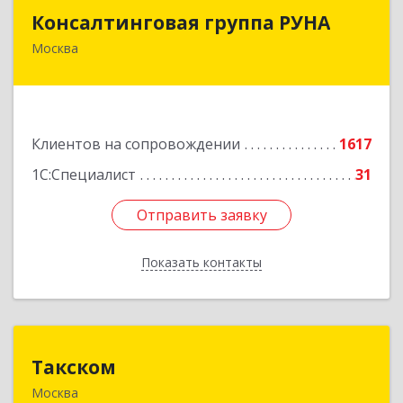
Консалтинговая группа РУНА
Консалтинговая группа РУНА
Москва
117218, Москва г, Кржижановского ул, дом №
29, корпус 1
Подробнее
Клиентов на сопровождении
1617
1С:Специалист
31
Отправить заявку
Отправить заявку
Показать контакты
Назад
Такском
Такском
Москва
119034, Москва г, Барыковский пер, дом №