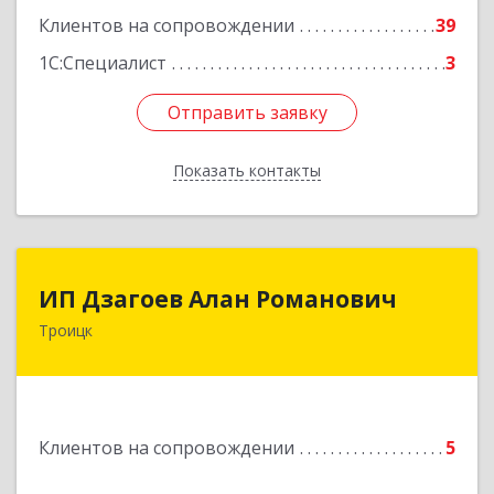
Подробнее
Клиентов на сопровождении
39
1С:Специалист
3
Отправить заявку
Отправить заявку
Показать контакты
Назад
ИП Дзагоев Алан Романович
ИП Дзагоев Алан Романович
Троицк
119297, Москва
г,пос.Московский,ул.Родниковая,дом
30,к.1,кв.500Текстильщиков ул, дом № 6
Подробнее
Клиентов на сопровождении
5