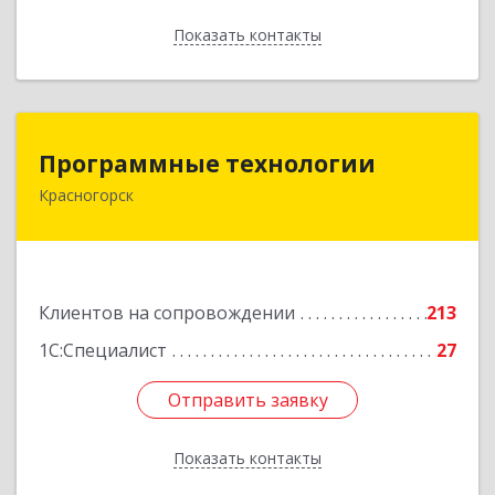
Показать контакты
Назад
Программные технологии
Программные технологии
Красногорск
143408, Московская обл, Красногорский р-н,
Красногорск г, Ленина ул, дом № 45, оф.40
Подробнее
Клиентов на сопровождении
213
1С:Специалист
27
Отправить заявку
Отправить заявку
Показать контакты
Назад