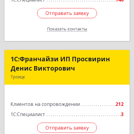
Отправить заявку
Отправить заявку
Показать контакты
Назад
1C:Франчайзи ИП Просвирин
1C:Франчайзи ИП Просвирин
Денис Викторович
Денис Викторович
Троицк
108842, Москва г, вн.тер.г. городской округ
Троицк, Троицк г, Городская ул, дом № 14,
кв.158
Клиентов на сопровождении
212
Подробнее
1С:Специалист
3
Отправить заявку
Отправить заявку