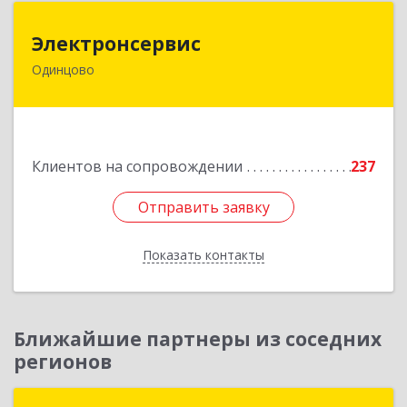
Электронсервис
Электронсервис
Одинцово
143050, Московская обл, Одинцовский р-н,
Большие Вяземы рп, Ямская ул, владение № 4,
строение 27
Подробнее
Клиентов на сопровождении
237
Отправить заявку
Отправить заявку
Показать контакты
Назад
Ближайшие партнеры из соседних
регионов