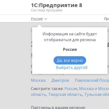
1С:Предприятие 8
Система программ
Россия
Пр
Главная
Сервисы ИТС
1С:ДиректБанк
1С:Дир
Информация на сайте будет
отображаться для региона
Заказать 1С:ДиректБ
Россия
в Волоколамске
Да, все верно
Ознакомьтесь с информационными карт
Выбрать другой
внедрение продукта.
Москва
Дмитров
Павловский Поса
Смотрите также:
Россия
,
Москва и Моск
область
,
Тверская область
,
Тульская об
Партнеры в вашем регионе: