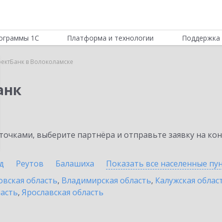
ограммы 1С
Платформа и технологии
Поддержка 
ектБанк в Волоколамске
анк
очками, выберите партнёра и отправьте заявку на ко
д
Реутов
Балашиха
Показать все населенные
пу
овская область
,
Владимирская область
,
Калужская облас
ласть
,
Ярославская область