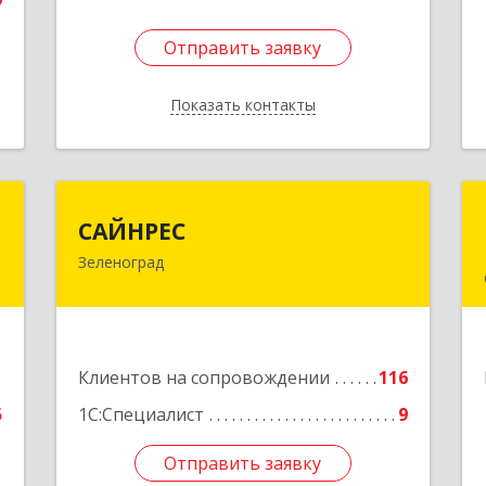
Отправить заявку
Отправить заявку
Показать контакты
Назад
а
САЙНРЕС
САЙНРЕС
Зеленоград
,
124365, Москва г, Зеленоград г,
I
корпус 2307А, кв.37
е
Подробнее
1
Клиентов на сопровождении
116
5
1С:Специалист
9
Отправить заявку
Отправить заявку