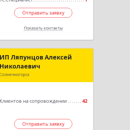
Отправить заявку
Отправить заявку
Показать контакты
Назад
ИП Ляпунцов Алексей
ИП Ляпунцов Алексей
Николаевич
Николаевич
Солнечногорск
Подробнее
Клиентов на сопровождении
42
Отправить заявку
Отправить заявку