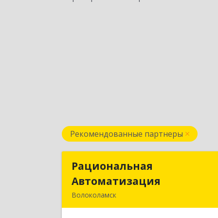
Рекомендованные партнеры
Рациональная
Рациональна
Автоматизация
Автоматизаци
Волоколамск
143600, Московская обл
Волоколамский р-н, Волоколамск г