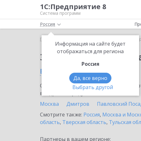
1С:Предприятие 8
Система программ
Россия
Пр
Главная
Сервисы ИТС
1С:ДиректБанк
1С:Дир
Информация на сайте будет
отображаться для региона
Заказать 1С:ДиректБ
Россия
в Орехово-Зуево
Да, все верно
Ознакомьтесь с информационными карт
Выбрать другой
внедрение продукта.
Москва
Дмитров
Павловский Поса
Смотрите также:
Россия
,
Москва и Моск
область
,
Тверская область
,
Тульская об
Партнеры в вашем регионе: