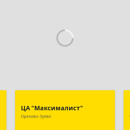
Т
ЦА "Максималист"
ЦА "Максималист"
-
142600, Московская обл, Орехово-
Орехово-Зуево
,
Зуево г, Ленина ул, дом № 78
1