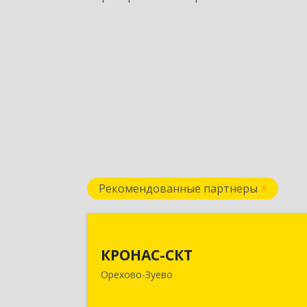
Рекомендованные партнеры
КРОНАС-СК
КРОНАС-СКТ
142600, Московская обл, Орехово
Орехово-Зуево
Зуево г, Бабушкина ул, дом № 2А
пом.3