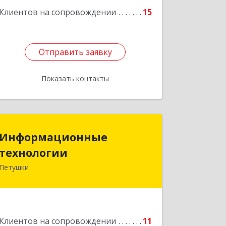
Клиентов на сопровождении
15
Отправить заявку
Отправить заявку
Показать контакты
Назад
Информационные
Информационные
технологии
технологии
Петушки
601144, Владимирская обл, Петушки г,
Маяковского ул, дом № 19
Подробнее
Клиентов на сопровождении
11