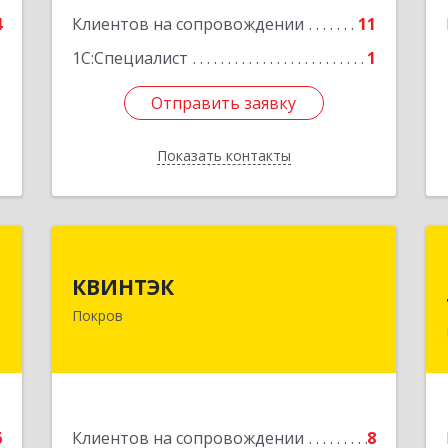
е
4
Клиентов на сопровождении
11
1
1С:Специалист
1
Отправить заявку
Отправить заявку
Показать контакты
Назад
и
КВИНТЭК
КВИНТЭК
-
601122, Владимирская обл,
Покров
,
Петушинский р-н, Покров г, 3
9
Интернационала ул, дом № 55, кв.9
е
Подробнее
6
Клиентов на сопровождении
8