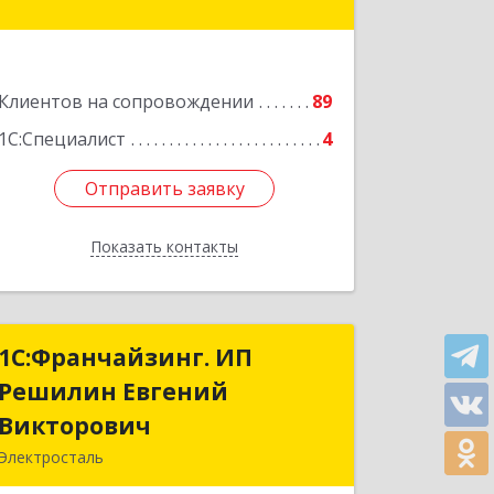
№ 26
Подробнее
Клиентов на сопровождении
89
1С:Специалист
4
Отправить заявку
Отправить заявку
Показать контакты
Назад
1С:Франчайзинг. ИП
1С:Франчайзинг. ИП
Решилин Евгений
Решилин Евгений
Викторович
Викторович
Электросталь
144006, Московская обл,