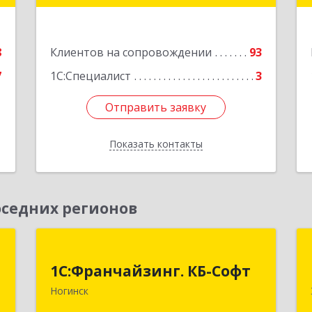
Подробнее
е
8
Клиентов на сопровождении
93
7
1С:Специалист
3
Отправить заявку
Отправить заявку
Показать контакты
Назад
седних регионов
Й
1С:Франчайзинг. КБ-Софт
"
1С:Франчайзинг. КБ-Софт
142400, Московская обл, г.о
Ногинск
Богородский, Ногинск г,
,