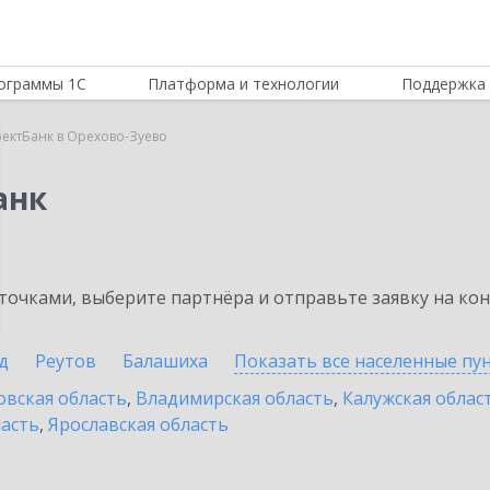
ограммы 1С
Платформа и технологии
Поддержка 
ектБанк в Орехово-Зуево
анк
очками, выберите партнёра и отправьте заявку на ко
д
Реутов
Балашиха
Показать все населенные
пу
овская область
,
Владимирская область
,
Калужская облас
ласть
,
Ярославская область