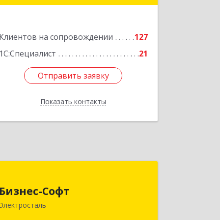
Подробнее
Клиентов на сопровождении
127
1С:Специалист
21
Отправить заявку
Отправить заявку
Показать контакты
Назад
Бизнес-Софт
Бизнес-Софт
144000, Московская обл,
Электросталь
Электросталь г, Карла Маркса ул, дом