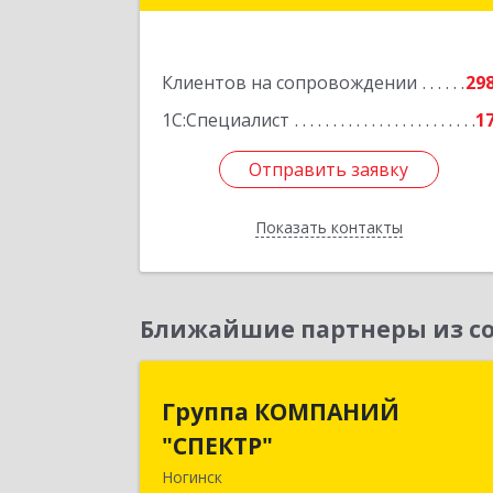
Подробне
Клиентов на сопровождении
29
1С:Специалист
1
Отправить заявку
Отправить заявку
Показать контакты
Назад
Ближайшие партнеры из со
Группа КОМПАНИ
Группа КОМПАНИЙ
"СПЕКТР
"СПЕКТР"
Ногинск
142400, Московская обл