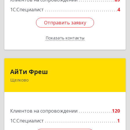
1С:Специалист
4
Отправить заявку
Отправить заявку
Показать контакты
Назад
АйТи Фреш
АйТи Фреш
Щелково
141100, Московская обл, Щелково г, Городской
округ Щелково, Ленина пл, дом № 5, ком.308
Подробнее
Клиентов на сопровождении
120
1С:Специалист
1