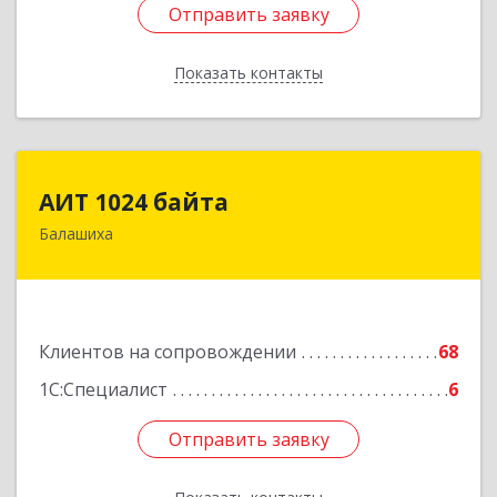
Отправить заявку
Отправить заявку
Показать контакты
Назад
АИТ 1024 байта
АИТ 1024 байта
Балашиха
143909, Московская обл, Балашиха г, Солнечная
ул, дом № 23, кв.104
Подробнее
Клиентов на сопровождении
68
1С:Специалист
6
Отправить заявку
Отправить заявку