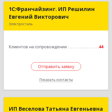
1С:Франчайзинг. ИП Решилин
1С:Франчайзинг. ИП Решилин
Евгений Викторович
Евгений Викторович
Электросталь
144006, Московская обл, Электросталь г,
Ленина пр-кт, дом № 04, корпус 2, кв.39
Клиентов на сопровождении
44
Подробнее
Отправить заявку
Отправить заявку
Показать контакты
Назад
ИП Веселова Татьяна Евгеньевна
ИП Веселова Татьяна Евгеньевна