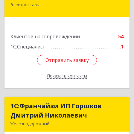
Электросталь
144000, Московская обл, Электросталь г,
Николаева ул, дом № 6, кв.6
Подробнее
Клиентов на сопровождении
54
1С:Специалист
1
Отправить заявку
Отправить заявку
Показать контакты
Назад
1С:Франчайзи ИП Горшков
1С:Франчайзи ИП Горшков
Дмитрий Николаевич
Дмитрий Николаевич
Железнодорожный
143980, Московская обл, Железнодорожный г,