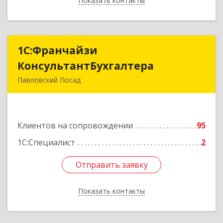
Показать контакты
Назад
1С:Франчайзи
1С:Франчайзи
КонсультантБухгалтера
КонсультантБухгалтера
Павловский Посад
142500, Московская обл, Павловский Посад г,
Каляева ул, дом № 3, оф.38
Клиентов на сопровождении
95
Подробнее
1С:Специалист
2
Отправить заявку
Отправить заявку
Показать контакты
Назад