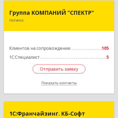
Группа КОМПАНИЙ "СПЕКТР"
Группа КОМПАНИЙ "СПЕКТР"
Ногинск
142400, Московская обл, г.о.Богородский,
Ногинск г, Рогожская ул, дом № 89, оф.210
Подробнее
Клиентов на сопровождении
105
1С:Специалист
5
Отправить заявку
Отправить заявку
Показать контакты
Назад
1С:Франчайзинг. КБ-Софт
1С:Франчайзинг. КБ-Софт