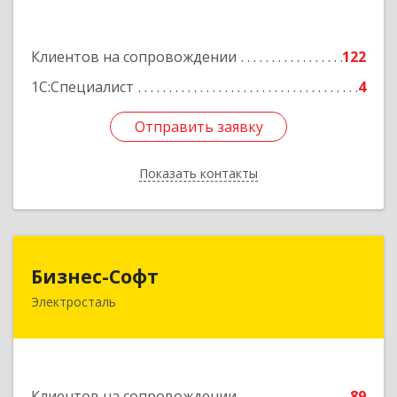
Подробнее
Клиентов на сопровождении
122
1С:Специалист
4
Отправить заявку
Отправить заявку
Показать контакты
Назад
Бизнес-Софт
Бизнес-Софт
Электросталь
144000, Московская обл, Электросталь г, Карла
Маркса ул, дом № 26
Подробнее
Клиентов на сопровождении
89