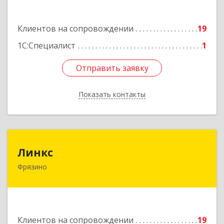
Пролетарская ул, дом № 10, кв.25
Клиентов на сопровождении
19
Подробнее
1С:Специалист
1
Отправить заявку
Отправить заявку
Показать контакты
Назад
Линкс
Линкс
Фрязино
141190, Московская обл, Фрязино г, Заводской
проезд, дом № 3, кв.133
Подробнее
Клиентов на сопровождении
19