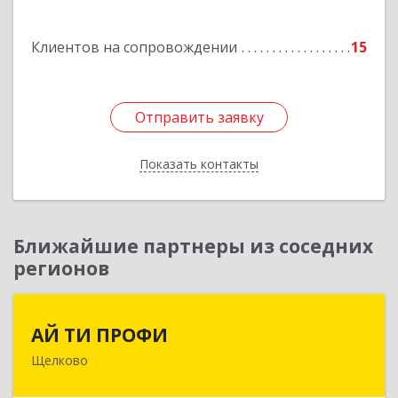
Подробнее
Клиентов на сопровождении
15
Отправить заявку
Отправить заявку
Показать контакты
Назад
Ближайшие партнеры из соседних
регионов
АЙ ТИ ПРОФИ
АЙ ТИ ПРОФИ
Щелково
141108, Московская обл, г.о. Щёлково,
Щёлково г, Заводская ул, дом № 1, пом.3