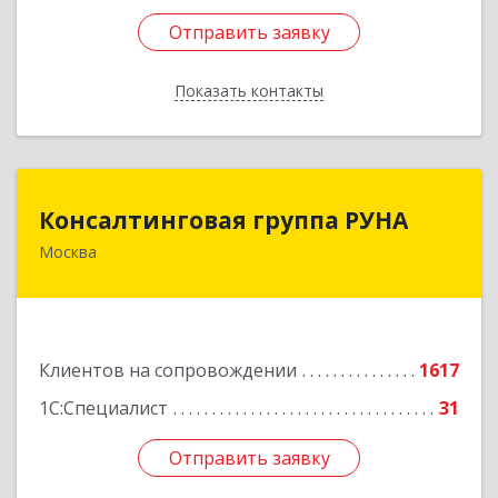
Отправить заявку
Отправить заявку
Показать контакты
Назад
Консалтинговая группа РУНА
Консалтинговая группа РУНА
Москва
117218, Москва г, Кржижановского ул, дом №
29, корпус 1
Подробнее
Клиентов на сопровождении
1617
1С:Специалист
31
Отправить заявку
Отправить заявку