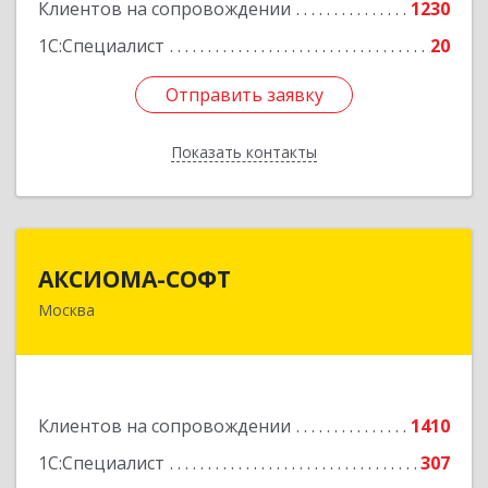
Клиентов на сопровождении
1230
1С:Специалист
20
Отправить заявку
Отправить заявку
Показать контакты
Назад
АКСИОМА-СОФТ
АКСИОМА-СОФТ
Москва
105066, Москва г, вн.тер.г. муниципальный
округ Басманный, Нижняя Красносельская ул,
дом № 35, строение 64, пом.12/7
Подробнее
Клиентов на сопровождении
1410
1С:Специалист
307