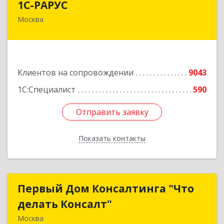
1С-РАРУС
Москва
127434, Москва г, Дмитровское ш, дом № 9Б
Подробнее
Клиентов на сопровождении
9043
1С:Специалист
590
Отправить заявку
Отправить заявку
Показать контакты
Назад
Первый Дом Консалтинга "Что
Первый Дом Консалтинга "Что
делать Консалт"
делать Консалт"
Москва