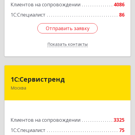
Клиентов на сопровождении
4086
1С:Специалист
86
Отправить заявку
Отправить заявку
Показать контакты
Назад
1С:Сервистренд
1С:Сервистренд
Москва
107023, Москва г, Семёновский пер, дом № 15,
этаж 6, пом.I, ком.4
Подробнее
Клиентов на сопровождении
3325
1С:Специалист
75