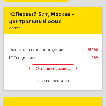
1С:Первый Бит, Москва –
1С:Первый Бит, Москва –
Центральный офис
Центральный офис
Москва
г. Москва, ул. Воронцовская, д. 35Б, корп 2
Подробнее
Клиентов на сопровождении
25960
1С:Специалист
969
Отправить заявку
Отправить заявку
Показать контакты
Назад
1С-РАРУС