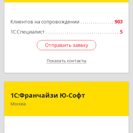
Подробнее
Клиентов на сопровождении
903
1С:Специалист
5
Отправить заявку
Отправить заявку
Показать контакты
Назад
1С:Франчайзи Ю-Софт
1С:Франчайзи Ю-Софт
Москва
117149, Москва г, вн.тер.г. муниципальный
округ Зюзино, Азовская ул, дом № 6, корпус 3
Подробнее