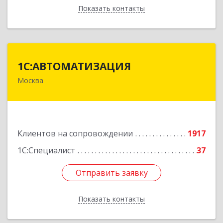
Показать контакты
Назад
1С:АВТОМАТИЗАЦИЯ
1С:АВТОМАТИЗАЦИЯ
Москва
111024, Москва г, Энтузиастов 1-я ул, дом №
12А
Подробнее
Клиентов на сопровождении
1917
1С:Специалист
37
Отправить заявку
Отправить заявку
Показать контакты
Назад