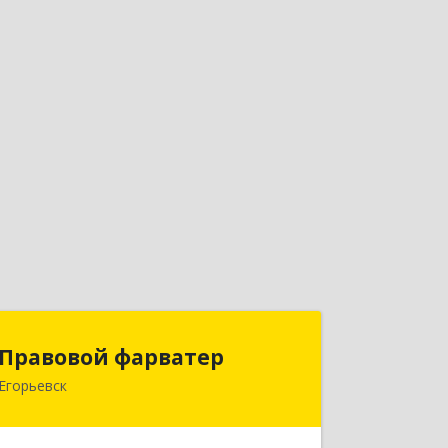
Правовой фарватер
Правовой фарватер
Егорьевск
Подробнее