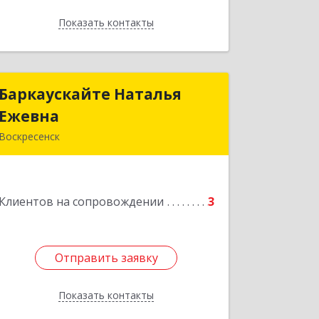
Показать контакты
Назад
Баркаускайте Наталья
Баркаускайте Наталья
Ежевна
Ежевна
Воскресенск
140222, Московская обл,
Воскресенский р-н, Воскресенск г,
Карпово с., Центральная ул., дом №
Клиентов на сопровождении
55А
3
Подробнее
Отправить заявку
Отправить заявку
Показать контакты
Назад