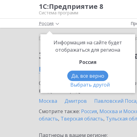
1С:Предприятие 8
Система программ
Россия
Пр
Главная
Сервисы ИТС
1С:ДиректБанк
1С:Дир
Информация на сайте будет
отображаться для региона
Заказать 1С:ДиректБ
Россия
в Егорьевске
Да, все верно
Ознакомьтесь с информационными карт
Выбрать другой
внедрение продукта.
Москва
Дмитров
Павловский Поса
Смотрите также:
Россия
,
Москва и Моск
область
,
Тверская область
,
Тульская об
Партнеры в вашем регионе: