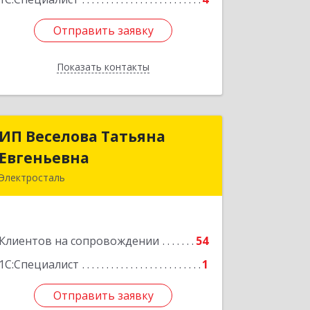
Отправить заявку
Отправить заявку
Показать контакты
Назад
ИП Веселова Татьяна
ИП Веселова Татьяна
Евгеньевна
Евгеньевна
Электросталь
144000, Московская обл,
Электросталь г, Николаева ул, дом №
6, кв.6
Клиентов на сопровождении
54
Подробнее
1С:Специалист
1
Отправить заявку
Отправить заявку