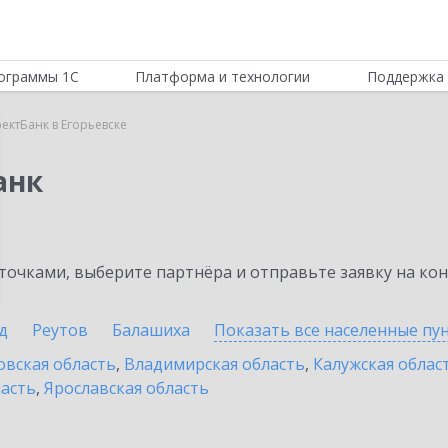
ограммы 1С
Платформа и технологии
Поддержка 
ектБанк в Егорьевске
анк
очками, выберите партнёра и отправьте заявку на ко
д
Реутов
Балашиха
Показать все населенные
пу
овская область
,
Владимирская область
,
Калужская облас
ласть
,
Ярославская область