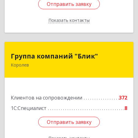
Отправить заявку
Отправить заявку
Показать контакты
Назад
Группа компаний "Блик"
Группа компаний "Блик"
Королев
141077, Московская обл, Королев г,
Октябрьский б-р, дом № 14
Подробнее
Клиентов на сопровождении
372
1С:Специалист
8
Отправить заявку
Отправить заявку