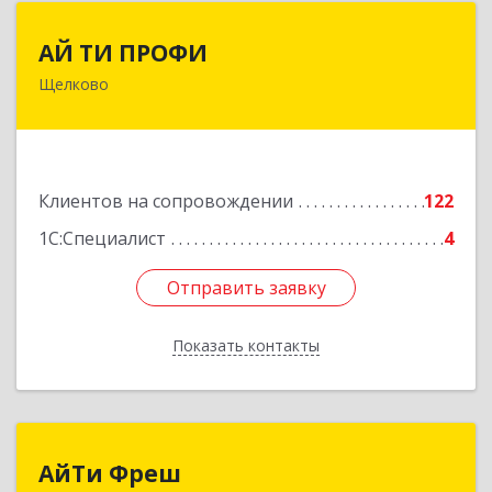
АЙ ТИ ПРОФИ
АЙ ТИ ПРОФИ
Щелково
141108, Московская обл, г.о. Щёлково,
Щёлково г, Заводская ул, дом № 1, пом.3
Подробнее
Клиентов на сопровождении
122
1С:Специалист
4
Отправить заявку
Отправить заявку
Показать контакты
Назад
АйТи Фреш
АйТи Фреш