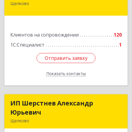
Щелково
141100, Московская обл, Щелково г, Городской
округ Щелково, Ленина пл, дом № 5, ком.308
Подробнее
Клиентов на сопровождении
120
1С:Специалист
1
Отправить заявку
Отправить заявку
Показать контакты
Назад
ИП Шерстнев Александр
ИП Шерстнев Александр
Юрьевич
Юрьевич
Щелково
141180, Московская обл, Щелковский р-н,