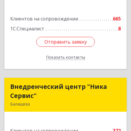
Подробнее
Клиентов на сопровождении
665
1С:Специалист
8
Отправить заявку
Отправить заявку
Показать контакты
Назад
Внедренческий центр "Ника
Внедренческий центр "Ника
Сервис"
Сервис"
Балашиха
143912, Московская обл, Балашиха г, Полевая
ул, дом № 3
Клиентов на сопровождении
372