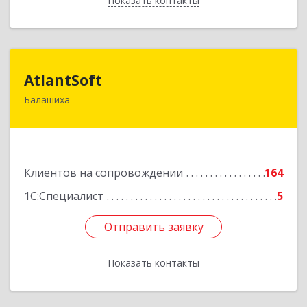
Показать контакты
Назад
AtlantSoft
AtlantSoft
Балашиха
143900, Московская обл, Балашиха г, Звездная
ул, дом № 7, корпус 1, оф.609
Подробнее
Клиентов на сопровождении
164
1С:Специалист
5
Отправить заявку
Отправить заявку
Показать контакты
Назад