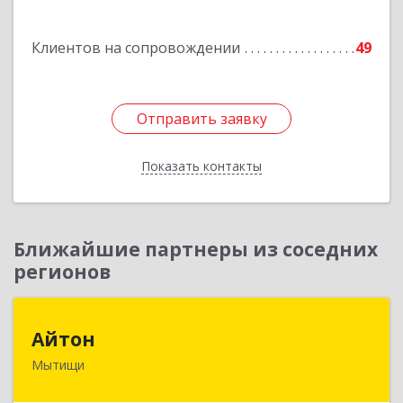
Загорянский дп, Кирова ул, дом № 28
Клиентов на сопровождении
49
Подробнее
Отправить заявку
Отправить заявку
Показать контакты
Назад
Ближайшие партнеры из соседних
регионов
Айтон
Айтон
Мытищи
141006, Московская обл, Мытищи г,
Олимпийский пр-кт, строение 10, пом.1А,8