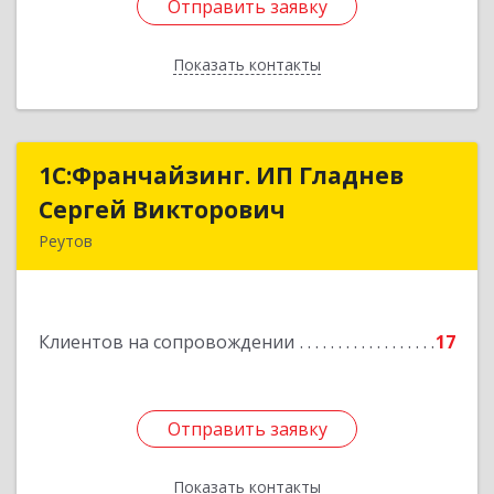
Отправить заявку
Отправить заявку
Показать контакты
Назад
1С:Франчайзинг. ИП Гладнев
1С:Франчайзинг. ИП Гладнев
Сергей Викторович
Сергей Викторович
Реутов
143966, Московская обл, Реутов г, Парковая ул,
дом № 6, кв.37
Клиентов на сопровождении
17
Подробнее
Отправить заявку
Отправить заявку
Показать контакты
Назад