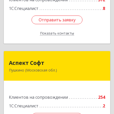
Подробнее
1С:Специалист
8
Отправить заявку
Отправить заявку
Показать контакты
Назад
Аспект Софт
Аспект Софт
Пушкино (Московская обл.)
141205, Московская обл, Пушкинский р-н,
Пушкино г, Московский пр-кт, дом № 44, пом.4
Подробнее
Клиентов на сопровождении
254
1С:Специалист
2