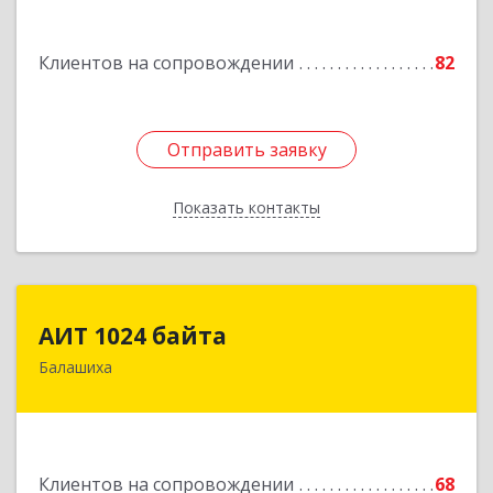
кв.115
Подробнее
Клиентов на сопровождении
82
Отправить заявку
Отправить заявку
Показать контакты
Назад
АИТ 1024 байта
АИТ 1024 байта
Балашиха
143909, Московская обл, Балашиха г, Солнечная
ул, дом № 23, кв.104
Подробнее
Клиентов на сопровождении
68