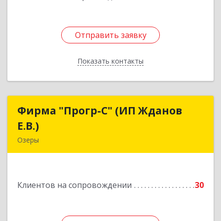
Отправить заявку
Отправить заявку
Показать контакты
Назад
Фирма "Прогр-С" (ИП Жданов
Фирма "Прогр-С" (ИП Жданов
Е.В.)
Е.В.)
Озеры
140563, Московская обл, Озерский р-н, Озеры г,
им Маршала Катукова мкр, дом № 16, кв.27
Клиентов на сопровождении
30
Подробнее