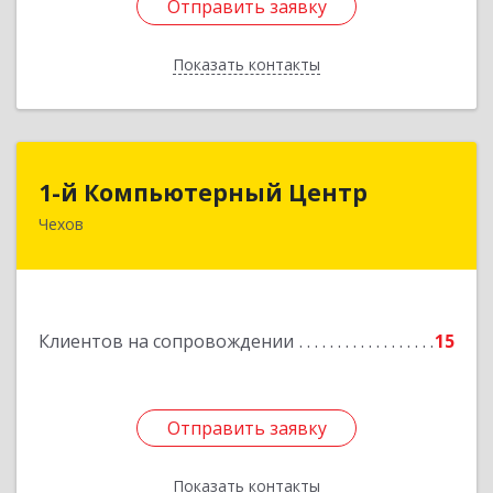
Отправить заявку
Отправить заявку
Показать контакты
Назад
1-й Компьютерный Центр
1-й Компьютерный Центр
Чехов
142306, Московская обл, Чеховский р-н, Чехов
г, Речной туп, стр.9
Подробнее
Клиентов на сопровождении
15
Отправить заявку
Отправить заявку
Показать контакты
Назад