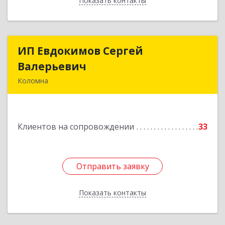
Показать контакты
Назад
ИП Евдокимов Сергей
ИП Евдокимов Сергей
Валерьевич
Валерьевич
Коломна
140400, Московская обл, Коломна г,
Толстикова ул, дом № 1а, кв.9
Клиентов на сопровождении
33
Подробнее
Отправить заявку
Отправить заявку
Показать контакты
Назад