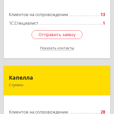
Ступино г, Крылова ул, владение № 16, корпус 1
Клиентов на сопровождении
13
Подробнее
1С:Специалист
1
Отправить заявку
Отправить заявку
Показать контакты
Назад
Капелла
Капелла
Ступино
142800, Московская обл, Ступино г, Андропова
ул, дом № 93, кв.137
Подробнее
Клиентов на сопровождении
28