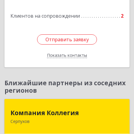
Клиентов на сопровождении
2
Отправить заявку
Отправить заявку
Показать контакты
Назад
Ближайшие партнеры из соседних
регионов
Компания Коллегия
Компания Коллегия
Серпухов
142211, Московская обл, Серпухов г, Оборонная
ул, дом № 19