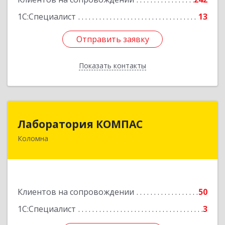
1С:Специалист
13
Отправить заявку
Отправить заявку
Показать контакты
Назад
Лаборатория КОМПАС
Лаборатория КОМПАС
Коломна
140415, Московская обл, Коломна г, Л.Толстого
ул, дом № 2
Подробнее
Клиентов на сопровождении
50
1С:Специалист
3