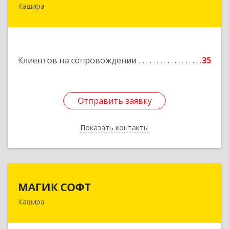
Кашира
142932, Московская обл, г.о.Кашира, Каменка д,
Парковая ул, дом № 37
Подробнее
Клиентов на сопровождении
35
Отправить заявку
Отправить заявку
Показать контакты
Назад
МАГИК СОФТ
МАГИК СОФТ
Кашира
Подробнее