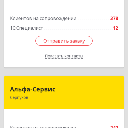
Подробнее
Клиентов на сопровождении
378
1С:Специалист
12
Отправить заявку
Отправить заявку
Показать контакты
Назад
Альфа-Сервис
Альфа-Сервис
Серпухов
142200, Московская обл, Серпухов г,
Красноармейская ул, дом № 35/60
Подробнее
Клиентов на сопровождении
242