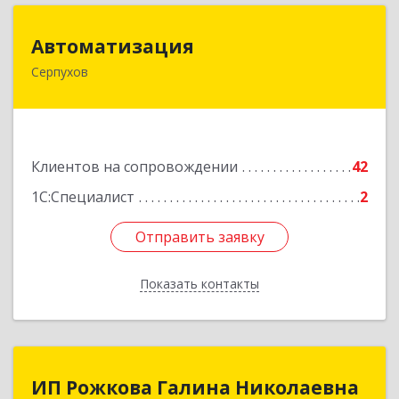
Автоматизация
Автоматизация
Серпухов
142205, Московская обл, Серпухов г,
Комсомольская ул, дом № 4а, кв.136
Подробнее
Клиентов на сопровождении
42
1С:Специалист
2
Отправить заявку
Отправить заявку
Показать контакты
Назад
ИП Рожкова Галина Николаевна
ИП Рожкова Галина Николаевна