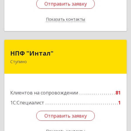
Отправить заявку
Отправить заявку
Показать контакты
Назад
НПФ "Интал"
НПФ "Интал"
Ступино
142800, Московская обл, Ступинский р-н,
Ступино г, Чайковского ул, дом № 5а, оф.34
Подробнее
Клиентов на сопровождении
81
1С:Специалист
1
Отправить заявку
Отправить заявку