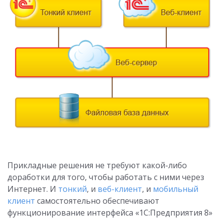
Прикладные решения не требуют какой-либо
доработки для того, чтобы работать с ними через
Интернет. И
тонкий
, и
веб-клиент
, и
мобильный
клиент
самостоятельно обеспечивают
функционирование интерфейса «1С:Предприятия 8»