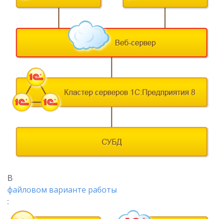
В
файловом варианте работы
: