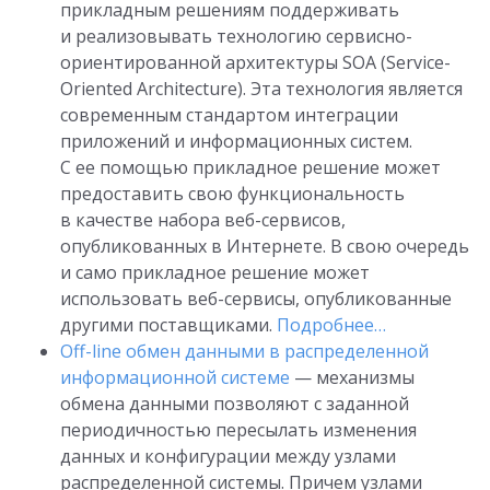
прикладным решениям поддерживать
и реализовывать технологию сервисно-
ориентированной архитектуры SOA (Service-
Oriented Architecture). Эта технология является
современным стандартом интеграции
приложений и информационных систем.
С ее помощью прикладное решение может
предоставить свою функциональность
в качестве набора веб-сервисов,
опубликованных в Интернете. В свою очередь
и само прикладное решение может
использовать веб-сервисы, опубликованные
другими поставщиками.
Подробнее…
Off-line обмен данными в распределенной
информационной системе
— механизмы
обмена данными позволяют с заданной
периодичностью пересылать изменения
данных и конфигурации между узлами
распределенной системы. Причем узлами