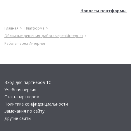
Новости платформы
Главная
Платформа
Облачные решения, работа через Интернет
Работа через Интернет
Вход для партнеров 1С
Учебная версия
Стать партнером
Политика конфиденциальности
Замечания по сайту
Другие сайты