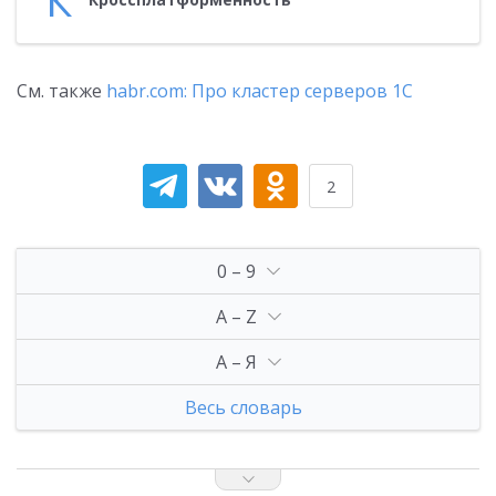
См. также
habr.com: Про кластер серверов 1С
2
0 – 9
A – Z
А – Я
Весь словарь