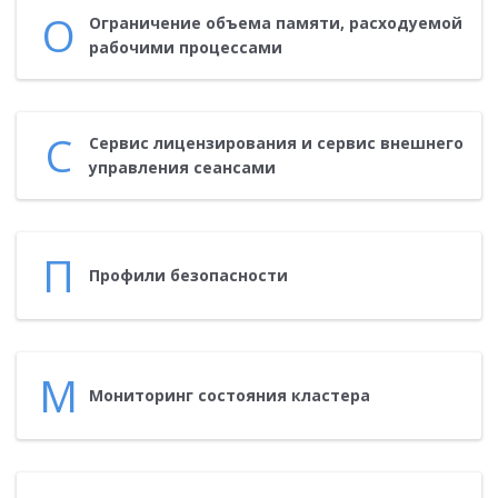
О
Ог­ра­ниче­ние объ­ема па­мяти, рас­хо­ду­емой
ра­бочи­ми про­цес­са­ми
С
Сер­вис ли­цен­зи­рова­ния и сер­вис внеш­не­го
уп­равле­ния се­ан­са­ми
П
Про­фили бе­зопас­ности
М
Мо­нито­ринг сос­то­яния клас­те­ра