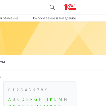
и обучение
Приобретение и внедрение
оты
s
0
1
2
3
4
5
6
7
8
9
A
B
C
D
E
F
G
H
I
J
K
L
M
N