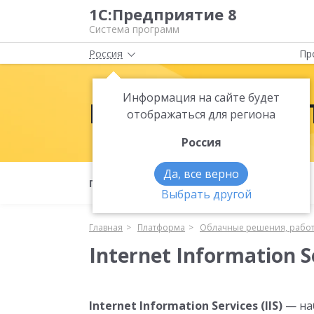
1С:Предприятие 8
Система программ
Россия
Пр
Информация на сайте будет
Платформа 1С:
отображаться для региона
Россия
Да, все верно
Полезные материалы
Что нового
Выбрать другой
Главная
Платформа
Облачные решения, работ
Internet Information S
Internet Information Services (IIS)
— наб