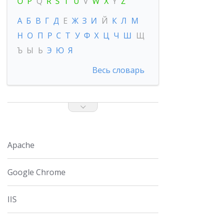
O
P
Q
R
S
T
U
V
W
X
Y
Z
А
Б
В
Г
Д
Е
Ж
З
И
Й
К
Л
М
Н
О
П
Р
С
Т
У
Ф
Х
Ц
Ч
Ш
Щ
Ъ
Ы
Ь
Э
Ю
Я
Весь словарь
Apache
Google Chrome
IIS