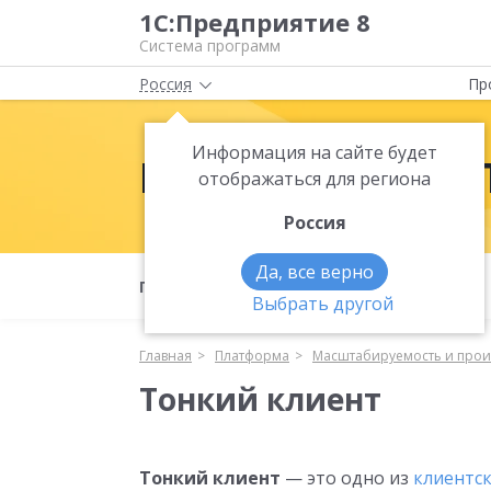
1С:Предприятие 8
Система программ
Россия
Пр
Информация на сайте будет
Платформа 1С:
отображаться для региона
Россия
Да, все верно
Полезные материалы
Что нового
Выбрать другой
Главная
Платформа
Масштабируемость и прои
Тонкий клиент
Тонкий клиент
— это одно из
клиентск