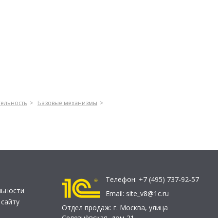
тельность
Базовые механизмы
Телефон:
+7 (495) 737-92-57
льности
Email:
site_v8@1c.ru
 сайту
Отдел продаж:
г. Москва
,
улица
Селезнёвская, дом 21