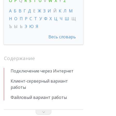
O
P
Q
R
S
T
U
V
W
X
Y
Z
А
Б
В
Г
Д
Е
Ж
З
И
Й
К
Л
М
Н
О
П
Р
С
Т
У
Ф
Х
Ц
Ч
Ш
Щ
Ъ
Ы
Ь
Э
Ю
Я
Весь словарь
Содержание
Подключение через Интернет
Клиент-серверный вариант
работы
Файловый вариант работы