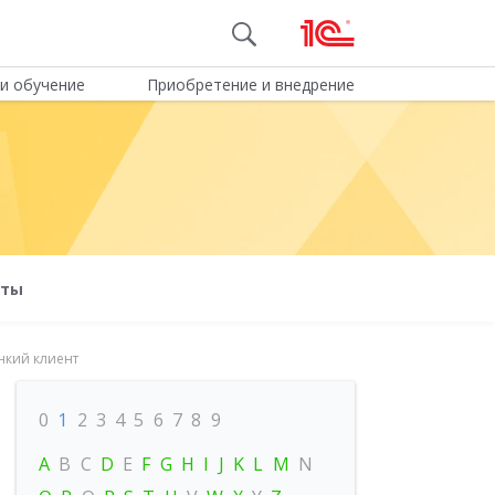
и обучение
Приобретение и внедрение
оты
нкий клиент
0
1
2
3
4
5
6
7
8
9
A
B
C
D
E
F
G
H
I
J
K
L
M
N